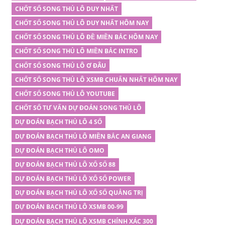
CHỐT SỐ SONG THỦ LÔ DUY NHẤT
CHỐT SỐ SONG THỦ LÔ DUY NHẤT HÔM NAY
CHỐT SỐ SONG THỦ LÔ ĐỀ MIỀN BẮC HÔM NAY
CHỐT SỐ SONG THỦ LÔ MIỀN BẮC INTRO
CHỐT SỐ SONG THỦ LÔ Ơ ĐÂU
CHỐT SỐ SONG THỦ LÔ XSMB CHUẨN NHẤT HÔM NAY
CHỐT SỐ SONG THỦ LÔ YOUTUBE
CHỐT SỐ TƯ VẤN DỰ ĐOÁN SONG THỦ LÔ
DỰ ĐOÁN BẠCH THỦ LÔ 4 SỐ
DỰ ĐOÁN BẠCH THỦ LÔ MIỀN BẮC AN GIANG
DỰ ĐOÁN BẠCH THỦ LÔ OMO
DỰ ĐOÁN BẠCH THỦ LÔ XỔ SỐ 88
DỰ ĐOÁN BẠCH THỦ LÔ XỔ SỐ POWER
DỰ ĐOÁN BẠCH THỦ LÔ XỔ SỐ QUẢNG TRỊ
DỰ ĐOÁN BẠCH THỦ LÔ XSMB 00-99
DỰ ĐOÁN BẠCH THỦ LÔ XSMB CHÍNH XÁC 300