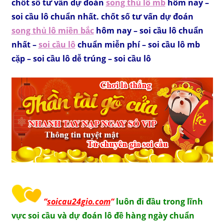
chốt số tư vấn dự đoán
song thủ lô mb
hôm nay –
soi cầu lô chuẩn nhất. chốt số tư vấn dự đoán
song thủ lô miền bắc
hôm nay – soi cầu lô chuẩn
nhất –
soi cầu lô
chuẩn miễn phí – soi cầu lô mb
cặp – soi cầu lô dễ trúng – soi cầu lô
“
soicau24gio.com
“
luôn đi đầu trong lĩnh
vực soi cầu và dự đoán lô đề hàng ngày chuẩn