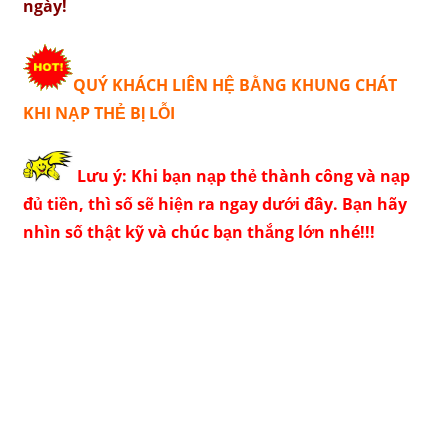
ngày!
QUÝ KHÁCH LIÊN HỆ BẰNG KHUNG CHÁT
KHI NẠP THẺ BỊ LỖI
Lưu ý: Khi bạn nạp thẻ thành công và nạp
đủ tiền, thì số sẽ hiện ra ngay dưới đây. Bạn hãy
nhìn số thật kỹ và chúc bạn thắng lớn nhé!!!