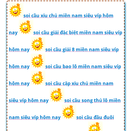
soi cầu xỉu chủ miền nam siêu víp hôm
nay
soi cầu giải đặc biệt miền nam siêu víp
hôm nay
soi cầu giải 8 miền nam siêu víp
hôm nay
soi cầu bao lô miền nam siêu víp
hôm nay
soi cầu cặp xỉu chủ miền nam
siêu víp hôm nay
soi cầu song thủ lô miền
nam siêu víp hôm nay
soi cầu đầu đuôi