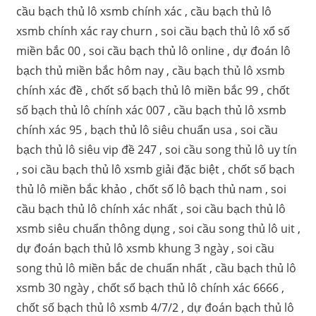
cầu bạch thủ lô xsmb chính xác , cầu bạch thủ lô
xsmb chính xác ray churn , soi cầu bạch thủ lô xổ số
miền bắc 00 , soi cầu bạch thủ lô online , dự đoán lô
bạch thủ miền bắc hôm nay , cầu bạch thủ lô xsmb
chính xác đề , chốt số bạch thủ lô miền bắc 99 , chốt
số bạch thủ lô chính xác 007 , cầu bạch thủ lô xsmb
chính xác 95 , bạch thủ lô siêu chuẩn usa , soi cầu
bạch thủ lô siêu vip đề 247 , soi cầu song thủ lô uy tín
, soi cầu bạch thủ lô xsmb giải đặc biệt , chốt số bạch
thủ lô miền bắc khảo , chốt số lô bạch thủ nam , soi
cầu bạch thủ lô chính xác nhất , soi cầu bạch thủ lô
xsmb siêu chuẩn thông dụng , soi cầu song thủ lô uit ,
dự đoán bạch thủ lô xsmb khung 3 ngày , soi cầu
song thủ lô miền bắc de chuẩn nhất , cầu bạch thủ lô
xsmb 30 ngày , chốt số bạch thủ lô chính xác 6666 ,
chốt số bạch thủ lô xsmb 4/7/2 , dự đoán bạch thủ lô