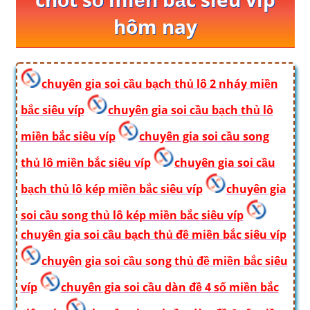
hôm nay
chuyên gia soi cầu bạch thủ lô 2 nháy miền
bắc siêu víp
chuyên gia soi cầu bạch thủ lô
miền bắc siêu víp
chuyên gia soi cầu song
thủ lô miền bắc siêu víp
chuyên gia soi cầu
bạch thủ lô kép miền bắc siêu víp
chuyên gia
soi cầu song thủ lô kép miền bắc siêu víp
chuyên gia soi cầu bạch thủ đề miền bắc siêu víp
chuyên gia soi cầu song thủ đề miền bắc siêu
víp
chuyên gia soi cầu dàn đề 4 số miền bắc