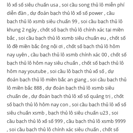
lô xổ số siêu chuẩn usa , soi cầu song thủ lô miễn phí
diễn đàn , dự đoán bạch thủ lô xổ số power , cầu
bạch thủ lô xsmb siêu chuẩn 99 , soi cầu bạch thủ lô
khung 2 ngày , chốt số bạch thủ lô chính xác tại miền
bắc , soi cầu bạch thủ lô xsmb siêu chuẩn eu , chốt số
lô đề miền bắc ông nội ơi , chốt số bạch thủ lô hôm
nay uyên , cầu bạch thủ lô xsmb chính xác 00 , chốt số
bạch thủ lô hôm nay siêu chuẩn , chốt số bạch thủ lô
hôm nay youtube , soi cầu lô bạch thủ xổ số , dự
đoán bạch thủ lô miền bắc an giang , soi cầu bạch thủ
lô miền bắc 888 , dự đoán bạch thủ lô xsmb siêu
chuẩn de , dự đoán bạch thủ lô xổ số quảng trị , chốt
số bạch thủ lô hôm nay con , soi cầu bạch thủ lô xổ số
siêu chuẩn xsmb , bạch thủ lô siêu chuẩn u23 , soi
cầu bạch thủ lô xổ số 999 , cầu bạch thủ lô xsmb 9999
, soi cầu bạch thủ lô chính xác siêu chuẩn , chốt số