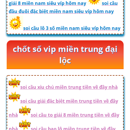
giải 8 miền nam siêu víp hôm nay
soi cầu
đầu đuôi đặc biệt miền nam siêu víp hôm nay
soi cầu lô 3 số miền nam siêu víp hôm nay
chốt số vip miền trung đại
lộc
soi cầu xỉu chủ miền trung tiền về đầy nhà
soi cầu giải đặc biệt miền trung tiền về đầy
nhà
soi cầu to giải 8 miền trung tiền về đầy
nhà
soi cầu bao lô miền trung tiền về đầy