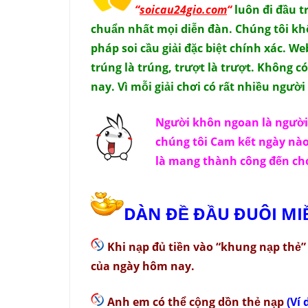
“
soicau24gio.com
“
luôn đi đầu t
chuẩn nhất mọi diễn đàn. Chúng tôi k
pháp soi cầu giải đặc biệt chính xác. W
trúng là trúng, trượt là trượt. Không 
nay. Vì mỗi giải chơi có rất nhiều người
Người khôn ngoan là người b
chúng tôi Cam kết ngày nào
là mang thành công đến cho
DÀN ĐỀ ĐẦU ĐUÔI MI
Khi nạp đủ tiền vào “khung nạp thẻ
của ngày
hôm nay.
Anh em có thể cộng dồn thẻ nạp
(Ví 