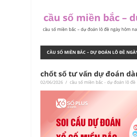
Skip
to
cầu số miền bắc – 
content
cầu số miền bắc – dự đoán lô đề ngày hôm na
CẦU SỐ MIỀN BẮC – DỰ ĐOÁN LÔ ĐỀ NGÀ
chốt số tư vấn dự đoán d
02/06/2026
cầu số miền bắc - dự đoán lô đ