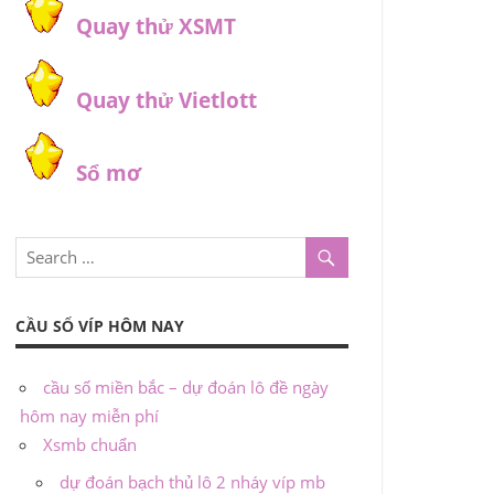
Quay thử XSMT
Quay thử Vietlott
Sổ mơ
CẦU SỐ VÍP HÔM NAY
cầu số miền bắc – dự đoán lô đề ngày
hôm nay miễn phí
Xsmb chuẩn
dự đoán bạch thủ lô 2 nháy víp mb