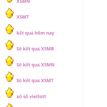
XSMN
XSMT
kết quả hôm nay
Sổ kết quả XSMB
Sổ kết quả XSMN
Sổ kết quả XSMT
xổ số vietlott