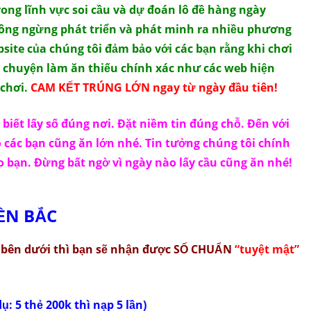
rong lĩnh vực soi cầu và dự đoán lô đề hàng ngày
hông ngừng phát triển và phát minh ra nhiều phương
ebsite của chúng tôi đảm bảo với các bạn rằng khi chơi
có chuyện làm ăn thiếu chính xác như các web hiện
 chơi.
CAM KẾT TRÚNG LỚN ngay từ ngày đầu tiên!
iết lấy số đúng nơi. Đặt niềm tin đúng chỗ. Đến với
 các bạn cũng ăn lớn nhé. Tin tưởng chúng tôi chính
 bạn. Đừng bất ngờ vì ngày nào lấy cầu cũng ăn nhé!
ỀN BẮC
” bên dưới thì bạn sẽ nhận được SỐ CHUẨN
“tuyệt mật”
dụ: 5 thẻ 200k thì nạp 5 lần)