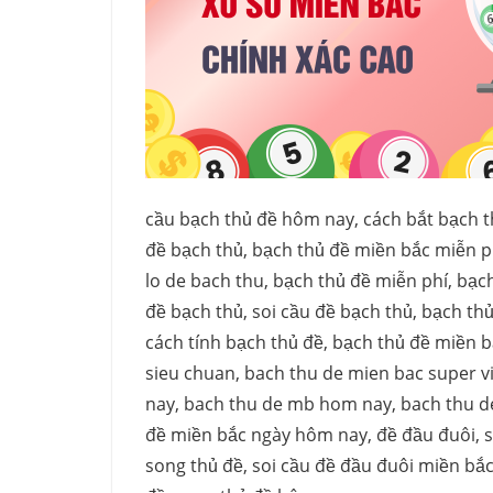
cầu bạch thủ đề hôm nay, cách bắt bạch t
đề bạch thủ, bạch thủ đề miền bắc miễn p
lo de bach thu, bạch thủ đề miễn phí, bạc
đề bạch thủ, soi cầu đề bạch thủ, bạch thủ
cách tính bạch thủ đề, bạch thủ đề miền 
sieu chuan, bach thu de mien bac super vi
nay, bach thu de mb hom nay, bach thu d
đề miền bắc ngày hôm nay, đề đầu đuôi, so
song thủ đề, soi cầu đề đầu đuôi miền bắc