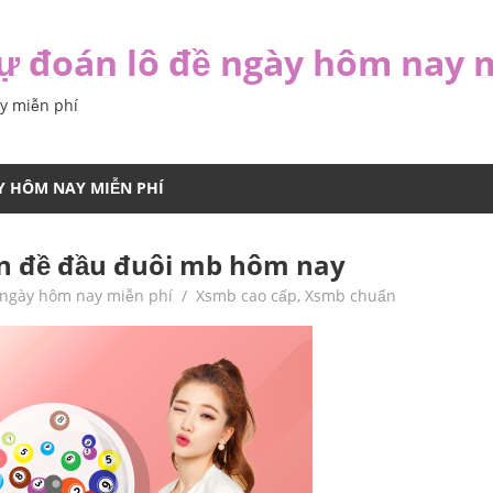
dự đoán lô đề ngày hôm nay 
y miễn phí
Y HÔM NAY MIỄN PHÍ
àn đề đầu đuôi mb hôm nay
ề ngày hôm nay miễn phí
Xsmb cao cấp
,
Xsmb chuẩn