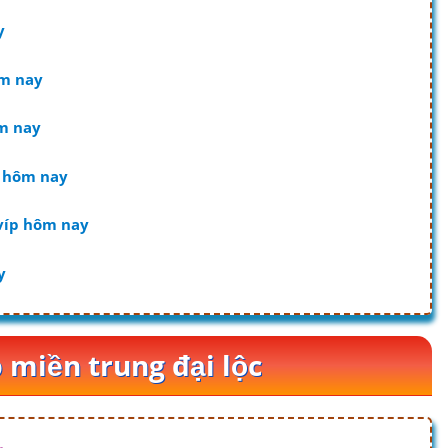
y
ôm nay
ôm nay
p hôm nay
 víp hôm nay
y
p miền trung đại lộc