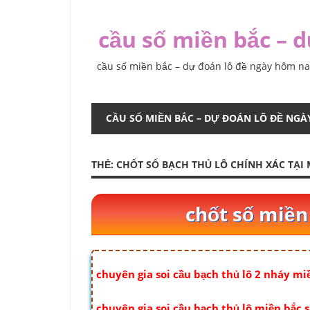
Skip
to
cầu số miền bắc – 
content
cầu số miền bắc – dự đoán lô đề ngày hôm na
CẦU SỐ MIỀN BẮC – DỰ ĐOÁN LÔ ĐỀ NGÀ
THẺ:
CHỐT SỐ BẠCH THỦ LÔ CHÍNH XÁC TẠI 
chốt số miền
chuyên gia soi cầu bạch thủ lô 2 nháy mi
chuyên gia soi cầu bạch thủ lô miền bắc s