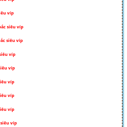
iêu víp
bắc siêu víp
ắc siêu víp
siêu víp
siêu víp
iêu víp
iêu víp
iêu víp
siêu víp