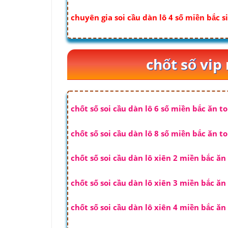
chuyên gia soi cầu dàn lô 4 số miền bắc s
chốt số vip
chốt số soi cầu dàn lô 6 số miền bắc ăn 
chốt số soi cầu dàn lô 8 số miền bắc ăn 
chốt số soi cầu dàn lô xiên 2 miền bắc ă
chốt số soi cầu dàn lô xiên 3 miền bắc ă
chốt số soi cầu dàn lô xiên 4 miền bắc ă