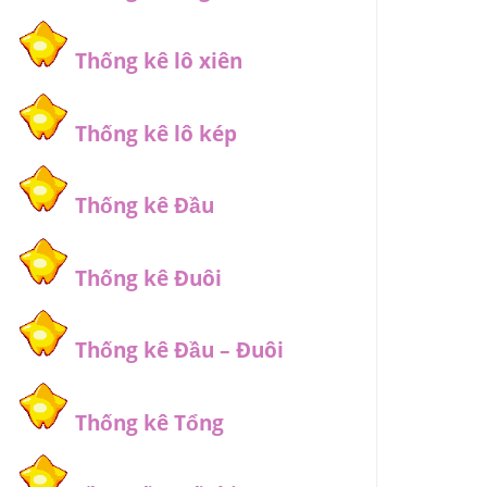
Thống kê lô xiên
Thống kê lô kép
Thống kê Đầu
Thống kê Đuôi
Thống kê Đầu – Đuôi
Thống kê Tổng