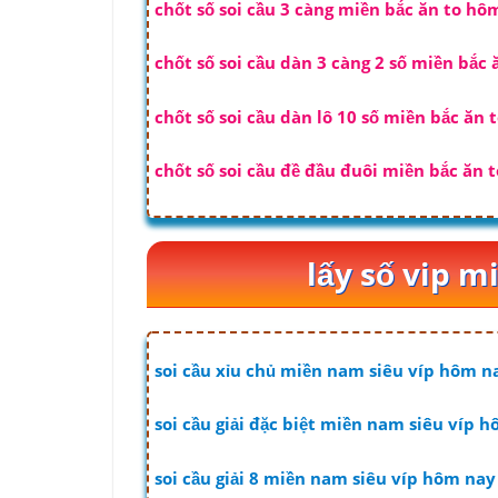
chốt số soi cầu 3 càng miền bắc ăn to hô
chốt số soi cầu dàn 3 càng 2 số miền bắc
chốt số soi cầu dàn lô 10 số miền bắc ăn
chốt số soi cầu đề đầu đuôi miền bắc ăn 
lấy số vip m
soi cầu xỉu chủ miền nam siêu víp hôm n
soi cầu giải đặc biệt miền nam siêu víp 
soi cầu giải 8 miền nam siêu víp hôm nay