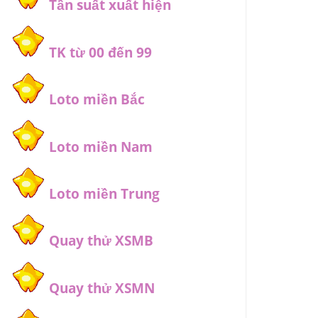
Tần suất xuất hiện
TK từ 00 đến 99
Loto miền Bắc
Loto miền Nam
Loto miền Trung
Quay thử XSMB
Quay thử XSMN