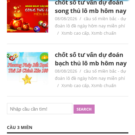
chốt số tư vấn dự đoán
song thủ lô mb hôm nay
08/08/2026
cầu số miền bắc - dự
đoán lô đề ngày hôm nay miễn phí
Xsmb cao cấp
,
Xsmb chuẩn
chốt số tư vấn dự đoán
bạch thủ lô mb hôm nay
08/08/2026
cầu số miền bắc - dự
đoán lô đề ngày hôm nay miễn phí
Xsmb cao cấp
,
Xsmb chuẩn
SEARCH
CẦU 3 MIỀN