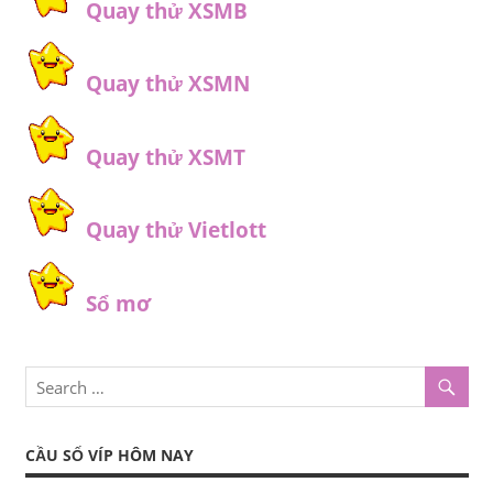
Quay thử XSMB
Quay thử XSMN
Quay thử XSMT
Quay thử Vietlott
Sổ mơ
CẦU SỐ VÍP HÔM NAY