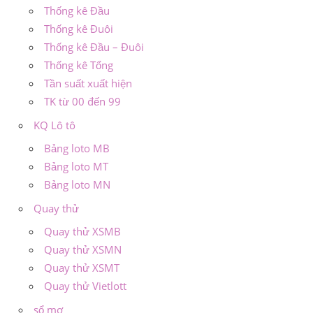
Thống kê Đầu
Thống kê Đuôi
Thống kê Đầu – Đuôi
Thống kê Tổng
Tần suất xuất hiện
TK từ 00 đến 99
KQ Lô tô
Bảng loto MB
Bảng loto MT
Bảng loto MN
Quay thử
Quay thử XSMB
Quay thử XSMN
Quay thử XSMT
Quay thử Vietlott
sổ mơ