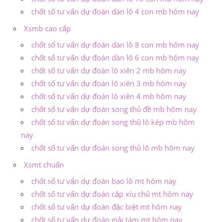
chốt số tư vấn dự đoán dàn lô 4 con mb hôm nay
Xsmb cao cấp
chốt số tư vấn dự đoán dàn lô 8 con mb hôm nay
chốt số tư vấn dự đoán dàn lô 6 con mb hôm nay
chốt số tư vấn dự đoán lô xiên 2 mb hôm nay
chốt số tư vấn dự đoán lô xiên 3 mb hôm nay
chốt số tư vấn dự đoán lô xiên 4 mb hôm nay
chốt số tư vấn dự đoán song thủ đề mb hôm nay
chốt số tư vấn dự đoán song thủ lô kép mb hôm
nay
chốt số tư vấn dự đoán song thủ lô mb hôm nay
Xsmt chuẩn
chốt số tư vấn dự đoán bao lô mt hôm nay
chốt số tư vấn dự đoán cặp xíu chủ mt hôm nay
chốt số tư vấn dự đoán đặc biệt mt hôm nay
chốt số tư vấn dự đoán giải tám mt hôm nay