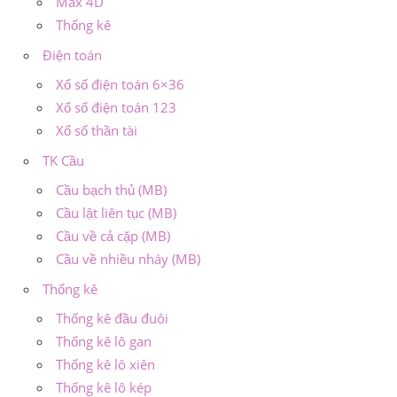
Max 4D
Thống kê
Điện toán
Xổ số điện toán 6×36
Xổ số điện toán 123
Xổ số thần tài
TK Cầu
Cầu bạch thủ (MB)
Cầu lật liên tục (MB)
Cầu về cả cặp (MB)
Cầu về nhiều nháy (MB)
Thống kê
Thống kê đầu đuôi
Thống kê lô gan
Thống kê lô xiên
Thống kê lô kép