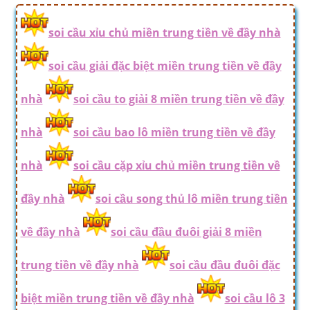
soi cầu xỉu chủ miền trung tiền về đầy nhà
soi cầu giải đặc biệt miền trung tiền về đầy
nhà
soi cầu to giải 8 miền trung tiền về đầy
nhà
soi cầu bao lô miền trung tiền về đầy
nhà
soi cầu cặp xỉu chủ miền trung tiền về
đầy nhà
soi cầu song thủ lô miền trung tiền
về đầy nhà
soi cầu đầu đuôi giải 8 miền
trung tiền về đầy nhà
soi cầu đầu đuôi đặc
biệt miền trung tiền về đầy nhà
soi cầu lô 3