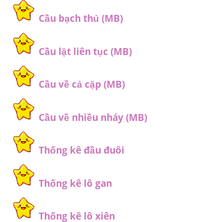
Cầu bạch thủ (MB)
Cầu lật liên tục (MB)
Cầu về cả cặp (MB)
Cầu về nhiều nháy (MB)
Thống kê đầu đuôi
Thống kê lô gan
Thống kê lô xiên