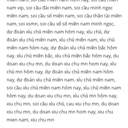
nam vip, soi cầu đài miền nam, soi cầu minh ngọc
miền nam, soi cầu số miền nam, soi cầu thần tài miền
nam, soi xsmn, soi cầu xổ số miền nam minh ngọc,
dự đoán xỉu chủ miền nam hôm nay, xỉu chủ, dự
đoán xỉu chủ miền nam, xỉu chủ miền nam, xỉu chủ
miền nam hôm nay, dự đoán xỉu chủ miền bắc hôm
nay, xỉu chủ miền bắc, xỉu chủ miền bắc hôm nay, du
doan xiu chu mn, du doan xiu chu mn hom nay, xỉu
chủ mn hôm nay, dự đoán xỉu chủ miền nam hôm
nay, dự đoán xỉu chủ miền nam, xỉu chủ miền nam,
soi cầu xỉu chủ miền nam hôm nay, xỉu chủ miền nam
hôm nay, du doan xiu chu mn, xỉu chủ mn hôm nay,
xiu chu mn, soi cầu xỉu chủ, cau xiu chu mn, du doan
xiu chu mn, du doan xiu chu mn hom nay, xiu chu
mien nam, xiu chu mn