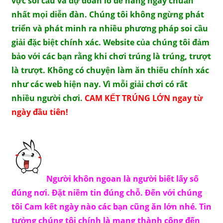
vực soi cầu và dự đoán lô đề hàng ngày chuẩn
nhất mọi diễn đàn. Chúng tôi không ngừng phát
triển và phát minh ra nhiều phương pháp soi cầu
giải đặc biệt chính xác. Website của chúng tôi đảm
bảo với các bạn rằng khi chơi trúng là trúng, trượt
là trượt. Không có chuyện làm ăn thiếu chính xác
như các web hiện nay. Vì mỗi giải chơi có rất
nhiều người chơi.
CAM KẾT TRÚNG LỚN ngay từ
ngày đầu tiên!
Người khôn ngoan là người biết lấy số
đúng nơi. Đặt niềm tin đúng chỗ. Đến với chúng
tôi Cam kết ngày nào các bạn cũng ăn lớn nhé. Tin
tưởng chúng tôi chính là mang thành công đến