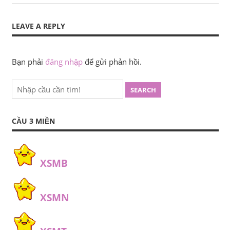
hướng
Post:
bài
LEAVE A REPLY
viết
Bạn phải
đăng nhập
để gửi phản hồi.
SEARCH
CẦU 3 MIỀN
XSMB
XSMN