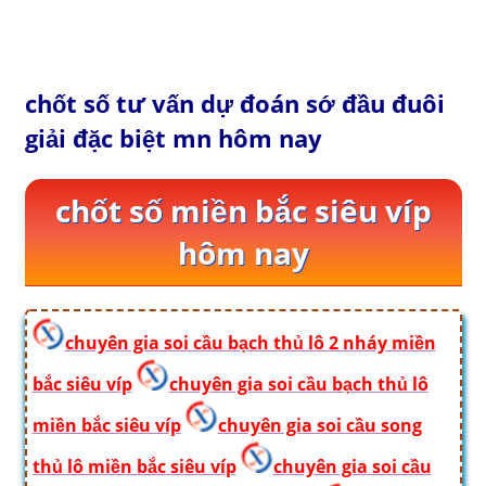
chốt số tư vấn dự đoán sớ đầu đuôi
giải đặc biệt mn hôm nay
chốt số miền bắc siêu víp
hôm nay
chuyên gia soi cầu bạch thủ lô 2 nháy miền
bắc siêu víp
chuyên gia soi cầu bạch thủ lô
miền bắc siêu víp
chuyên gia soi cầu song
thủ lô miền bắc siêu víp
chuyên gia soi cầu