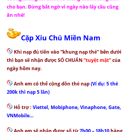
cho bạn. Đừng bất ngờ vì ngày nào lấy cầu cũng
ăn nhé!
Cặp Xỉu Chủ Miền Nam
Khi nạp đủ tiền vào “khung nạp thẻ” bên dưới
thì bạn sẽ nhận được SỐ CHUẨN
“tuyệt mật”
của
ngày
hôm nay.
Anh em có thể cộng dồn thẻ nạp
(Ví dụ: 5 thẻ
200k thì nạp 5 lần)
Hỗ trợ :
Viettel, Mobiphone, Vinaphone, Gate,
VNMobile…
Anh em sẽ nhận được số từ
7h00 – 18h10
hàng