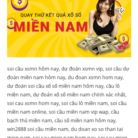
soi cầu xsmn hôm nay, dự đoán xsmn vip, soi cầu dự
đoán miền nam hôm nay, du đoan xsmn hom nay,
dự đoán soi cầu xổ số miền nam hôm nay, cầu lô
miền nam, dự đoán xổ số miền nam chính xác nhất,
soi cau xsmn hom nay, soi cầu lô miền nam, soi cầu
miền nam online, soi cầu miền nam vip wap, cầu
bạch thủ miền nam, cầu số miền nam hôm nay,
win2888 soi cầu miền nam, du doan xo so than tai
mien nam, soi cau mien nam hom nay, soi cau mien