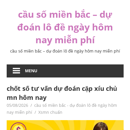
Skip
cầu số miền bắc – dự
to
content
đoán lô đề ngày hôm
nay miễn phí
cầu số miền bắc – dự đoán lô đề ngày hôm nay miễn phí
MENU
chốt số tư vấn dự đoán cặp xíu chủ
mn hôm nay
05/08/2026
cầu số miền bắc - dự đoán lô đề ngày hôm
nay miễn phí
Xsmn chuẩn