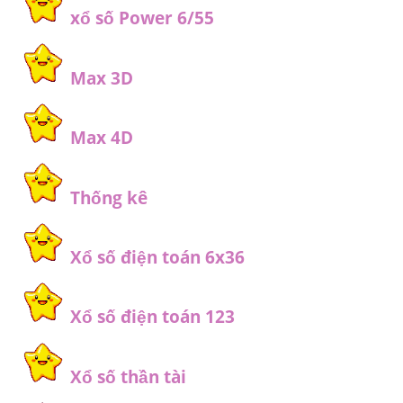
xổ số Power 6/55
Max 3D
Max 4D
Thống kê
Xổ số điện toán 6x36
Xổ số điện toán 123
Xổ số thần tài