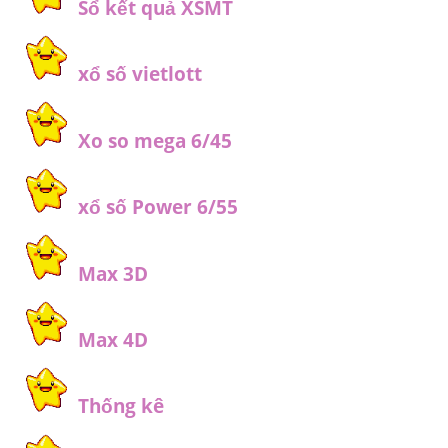
Sổ kết quả XSMT
xổ số vietlott
Xo so mega 6/45
xổ số Power 6/55
Max 3D
Max 4D
Thống kê