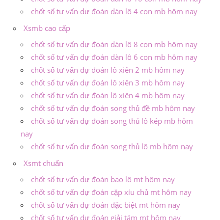
chốt số tư vấn dự đoán dàn lô 4 con mb hôm nay
Xsmb cao cấp
chốt số tư vấn dự đoán dàn lô 8 con mb hôm nay
chốt số tư vấn dự đoán dàn lô 6 con mb hôm nay
chốt số tư vấn dự đoán lô xiên 2 mb hôm nay
chốt số tư vấn dự đoán lô xiên 3 mb hôm nay
chốt số tư vấn dự đoán lô xiên 4 mb hôm nay
chốt số tư vấn dự đoán song thủ đề mb hôm nay
chốt số tư vấn dự đoán song thủ lô kép mb hôm
nay
chốt số tư vấn dự đoán song thủ lô mb hôm nay
Xsmt chuẩn
chốt số tư vấn dự đoán bao lô mt hôm nay
chốt số tư vấn dự đoán cặp xíu chủ mt hôm nay
chốt số tư vấn dự đoán đặc biệt mt hôm nay
chốt số tư vấn dự đoán giải tám mt hôm nay