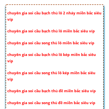
chuyên gia soi cầu bạch thủ lô 2 nháy miền bắc siêu
víp
chuyên gia soi cầu bạch thủ lô miền bắc siêu víp
chuyên gia soi cầu song thủ lô miền bắc siêu víp
chuyên gia soi cầu bạch thủ lô kép miền bắc siêu
víp
chuyên gia soi cầu song thủ lô kép miền bắc siêu
víp
chuyên gia soi cầu bạch thủ đề miền bắc siêu víp
chuyên gia soi cầu song thủ đề miền bắc siêu víp