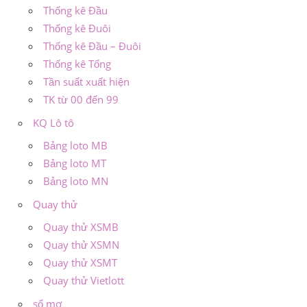
Thống kê Đầu
Thống kê Đuôi
Thống kê Đầu – Đuôi
Thống kê Tổng
Tần suất xuất hiện
TK từ 00 đến 99
KQ Lô tô
Bảng loto MB
Bảng loto MT
Bảng loto MN
Quay thử
Quay thử XSMB
Quay thử XSMN
Quay thử XSMT
Quay thử Vietlott
sổ mơ