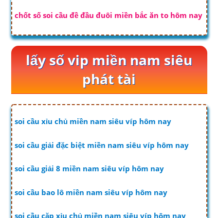
chốt số soi cầu đề đầu đuôi miền bắc ăn to hôm nay
lấy số vip miền nam siêu
phát tài
soi cầu xỉu chủ miền nam siêu víp hôm nay
soi cầu giải đặc biệt miền nam siêu víp hôm nay
soi cầu giải 8 miền nam siêu víp hôm nay
soi cầu bao lô miền nam siêu víp hôm nay
soi cầu cặp xỉu chủ miền nam siêu víp hôm nay