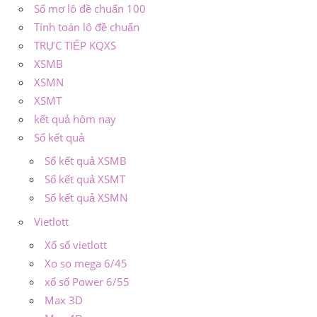
Sổ mơ lô đề chuẩn 100
Tính toán lô đề chuẩn
TRỰC TIẾP KQXS
XSMB
XSMN
XSMT
kết quả hôm nay
Sổ kết quả
Sổ kết quả XSMB
Sổ kết quả XSMT
Sổ kết quả XSMN
Vietlott
Xổ số vietlott
Xo so mega 6/45
xổ số Power 6/55
Max 3D