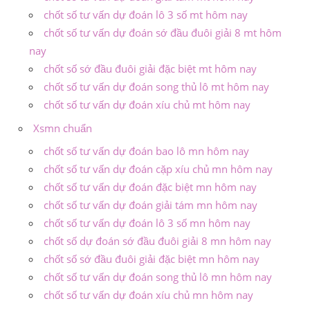
chốt số tư vấn dự đoán lô 3 số mt hôm nay
chốt số tư vấn dự đoán sớ đầu đuôi giải 8 mt hôm
nay
chốt số sớ đầu đuôi giải đặc biệt mt hôm nay
chốt số tư vấn dự đoán song thủ lô mt hôm nay
chốt số tư vấn dự đoán xíu chủ mt hôm nay
Xsmn chuẩn
chốt số tư vấn dự đoán bao lô mn hôm nay
chốt số tư vấn dự đoán cặp xíu chủ mn hôm nay
chốt số tư vấn dự đoán đặc biệt mn hôm nay
chốt số tư vấn dự đoán giải tám mn hôm nay
chốt số tư vấn dự đoán lô 3 số mn hôm nay
chốt số dự đoán sớ đầu đuôi giải 8 mn hôm nay
chốt số sớ đầu đuôi giải đặc biệt mn hôm nay
chốt số tư vấn dự đoán song thủ lô mn hôm nay
chốt số tư vấn dự đoán xíu chủ mn hôm nay