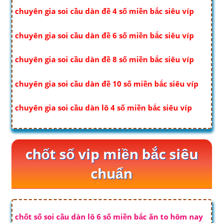
chuyên gia soi cầu dàn đề 4 số miền bắc siêu víp
chuyên gia soi cầu dàn đề 6 số miền bắc siêu víp
chuyên gia soi cầu dàn đề 8 số miền bắc siêu víp
chuyên gia soi cầu dàn đề 10 số miền bắc siêu víp
chuyên gia soi cầu dàn lô 4 số miền bắc siêu víp
chốt số vip miền bắc siêu
chuẩn
chốt số soi cầu dàn lô 6 số miền bắc ăn to hôm nay