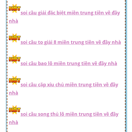
soi cầu giải đặc biệt miền trung tiền về đầy
nhà
soi cầu to giải 8 miền trung tiền về đầy nhà
soi cầu bao lô miền trung tiền về đầy nhà
soi cầu cặp xỉu chủ miền trung tiền về đầy
nhà
soi cầu song thủ lô miền trung tiền về đầy
nhà