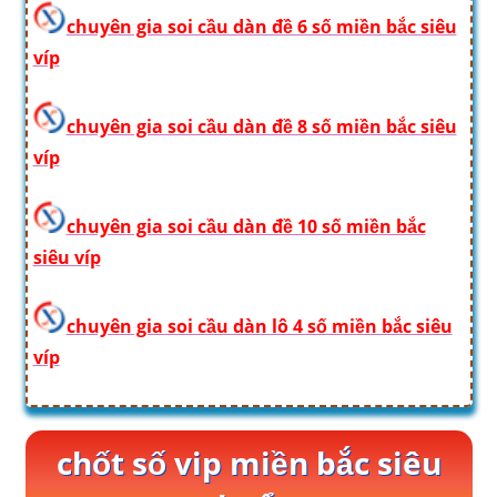
chuyên gia soi cầu dàn đề 6 số miền bắc siêu
víp
chuyên gia soi cầu dàn đề 8 số miền bắc siêu
víp
chuyên gia soi cầu dàn đề 10 số miền bắc
siêu víp
chuyên gia soi cầu dàn lô 4 số miền bắc siêu
víp
chốt số vip miền bắc siêu