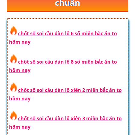
chuẩn
chốt số soi cầu dàn lô 6 số miền bắc ăn to
hôm nay
chốt số soi cầu dàn lô 8 số miền bắc ăn to
hôm nay
chốt số soi cầu dàn lô xiên 2 miền bắc ăn to
hôm nay
chốt số soi cầu dàn lô xiên 3 miền bắc ăn to
hôm nay