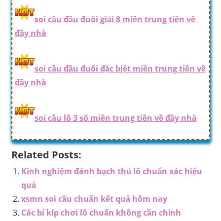
soi cầu đầu đuôi giải 8 miền trung tiền về
đầy nhà
soi cầu đầu đuôi đặc biệt miền trung tiền về
đầy nhà
soi cầu lô 3 số miền trung tiền về đầy nhà
Related Posts:
Kinh nghiệm đánh bạch thủ lô chuẩn xác hiệu
quả
xsmn soi cầu chuẩn kết quả hôm nay
Các bí kíp chơi lô chuẩn không cần chỉnh