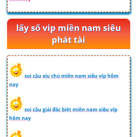
lấy số vip miền nam siêu
phát tài
soi cầu xỉu chủ miền nam siêu víp hôm
nay
soi cầu giải đặc biệt miền nam siêu víp
hôm nay