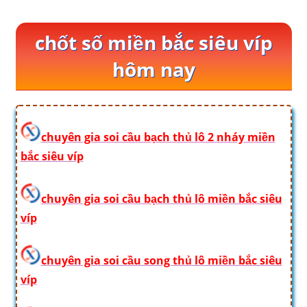
chốt số miền bắc siêu víp
hôm nay
chuyên gia soi cầu bạch thủ lô 2 nháy miền
bắc siêu víp
chuyên gia soi cầu bạch thủ lô miền bắc siêu
víp
chuyên gia soi cầu song thủ lô miền bắc siêu
víp