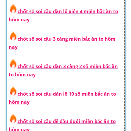
chốt số soi cầu dàn lô xiên 4 miền bắc ăn to
hôm nay
chốt số soi cầu 3 càng miền bắc ăn to hôm
nay
chốt số soi cầu dàn 3 càng 2 số miền bắc ăn
to hôm nay
chốt số soi cầu dàn lô 10 số miền bắc ăn to
hôm nay
chốt số soi cầu đề đầu đuôi miền bắc ăn to
hôm nay