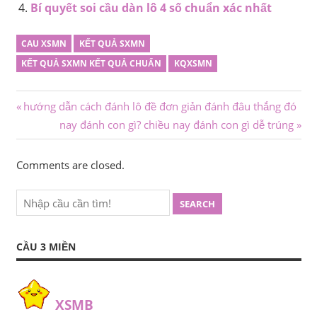
Bí quyết soi cầu dàn lô 4 số chuẩn xác nhất
CAU XSMN
KẾT QUẢ SXMN
KẾT QUẢ SXMN KẾT QUẢ CHUẨN
KQXSMN
Điều
Previous
hướng dẫn cách đánh lô đề đơn giản đánh đâu thắng đó
Post:
Next
nay đánh con gì? chiều nay đánh con gì dễ trúng
hướng
Post:
bài
Comments are closed.
viết
SEARCH
CẦU 3 MIỀN
XSMB