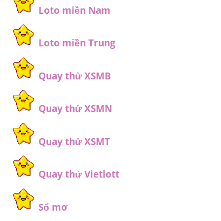
Loto miền Nam
Loto miền Trung
Quay thử XSMB
Quay thử XSMN
Quay thử XSMT
Quay thử Vietlott
Sổ mơ