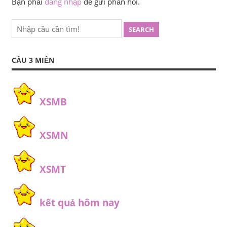
Bạn phải
đăng nhập
để gửi phản hồi.
SEARCH
CẦU 3 MIỀN
XSMB
XSMN
XSMT
kết quả hôm nay