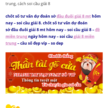
trung, cách soi cầu giải 8
chốt số tư vấn dự đoán sớ
đầu đuôi giải 8 mt
hôm
nay – soi cầu giải 8. chốt số tư vấn dự đoán
sớ đầu đuôi giải 8 mt hôm nay – soi cầu giải 8 –
đề
miền trung
ngày hôm nay – soi cầu
giải 8 miền
trung
– cầu số đẹp víp – so dep