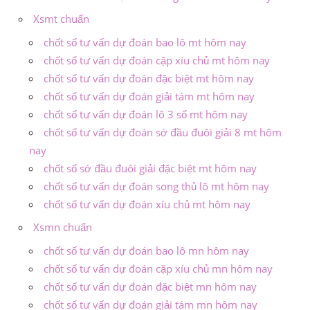
Xsmt chuẩn
chốt số tư vấn dự đoán bao lô mt hôm nay
chốt số tư vấn dự đoán cặp xíu chủ mt hôm nay
chốt số tư vấn dự đoán đặc biệt mt hôm nay
chốt số tư vấn dự đoán giải tám mt hôm nay
chốt số tư vấn dự đoán lô 3 số mt hôm nay
chốt số tư vấn dự đoán sớ đầu đuôi giải 8 mt hôm
nay
chốt số sớ đầu đuôi giải đặc biệt mt hôm nay
chốt số tư vấn dự đoán song thủ lô mt hôm nay
chốt số tư vấn dự đoán xíu chủ mt hôm nay
Xsmn chuẩn
chốt số tư vấn dự đoán bao lô mn hôm nay
chốt số tư vấn dự đoán cặp xíu chủ mn hôm nay
chốt số tư vấn dự đoán đặc biệt mn hôm nay
chốt số tư vấn dự đoán giải tám mn hôm nay