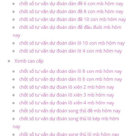
chốt số tư vấn dự đoán dàn đề 6 con mb hôm nay
chốt số tư vấn dự đoán dàn đề 8 con mb hôm nay
chốt số tư vấn dự đoán dàn đề 10 con mb hôm nay
chốt số tư vấn dự đoán dàn đề đầu đuôi mb hôm
nay
chốt số tư vấn dự đoán dàn lô 10 con mb hôm nay
chốt số tư vấn dự đoán dàn lô 4 con mb hôm nay
Xsmb cao cấp
chốt số tư vấn dự đoán dàn lô 8 con mb hôm nay
chốt số tư vấn dự đoán dàn lô 6 con mb hôm nay
chốt số tư vấn dự đoán lô xiên 2 mb hôm nay
chốt số tư vấn dự đoán lô xiên 3 mb hôm nay
chốt số tư vấn dự đoán lô xiên 4 mb hôm nay
chốt số tư vấn dự đoán song thủ đề mb hôm nay
chốt số tư vấn dự đoán song thủ lô kép mb hôm
nay
chốt số tư vấn dự đoán song thủ lô mb hôm nay