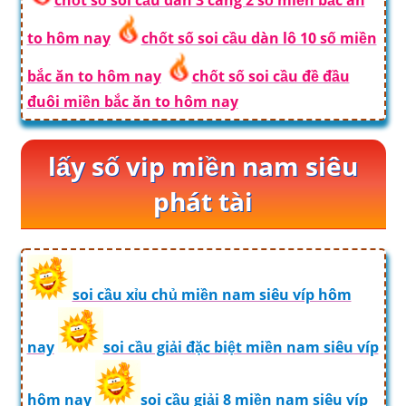
chốt số soi cầu dàn 3 càng 2 số miền bắc ăn
to hôm nay
chốt số soi cầu dàn lô 10 số miền
bắc ăn to hôm nay
chốt số soi cầu đề đầu
đuôi miền bắc ăn to hôm nay
lấy số vip miền nam siêu
phát tài
soi cầu xỉu chủ miền nam siêu víp hôm
nay
soi cầu giải đặc biệt miền nam siêu víp
hôm nay
soi cầu giải 8 miền nam siêu víp