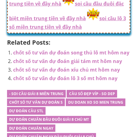
trung tiền về đầy nhà
soi cầu đầu đuôi đặc
biệt miền trung tiền về đầy nhà
soi cầu lô 3
số miền trung tiền về đầy nhà
Related Posts:
chốt số tư vấn dự đoán song thủ lô mt hôm nay
chốt số tư vấn dự đoán giải tám mt hôm nay
chốt số tư vấn dự đoán xíu chủ mt hôm nay
chốt số tư vấn dự đoán lô 3 số mt hôm nay
- SOI CẦU GIẢI 8 MIỀN TRUNG
CẦU SỐ ĐẸP VÍP - SO DEP
CHỐT SỐ TƯ VẤN DỰ ĐOÁN S
DU DOAN XO SO MIEN TRUNG
DỰ ĐOÁN CẦU STL
DỰ ĐOÁN CHUẨN ĐẦU ĐUÔI GIẢI 8 CHỦ MT
DỰ ĐOÁN CHUẨN NGAY
DỰ ĐOÁN CHUẨN NGAY ĐẦU ĐUÔI GIẢI 8 CHỦ