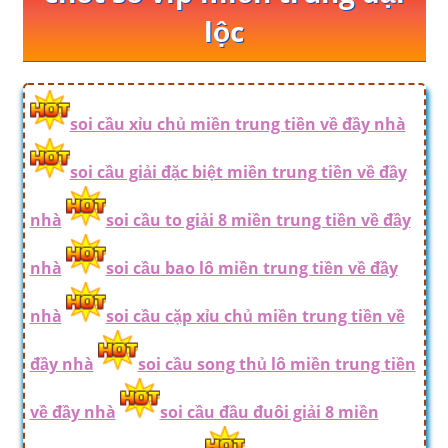
lộc
soi cầu xỉu chủ miền trung tiền về đầy nhà
soi cầu giải đặc biệt miền trung tiền về đầy
nhà
soi cầu to giải 8 miền trung tiền về đầy
nhà
soi cầu bao lô miền trung tiền về đầy
nhà
soi cầu cặp xỉu chủ miền trung tiền về
đầy nhà
soi cầu song thủ lô miền trung tiền
về đầy nhà
soi cầu đầu đuôi giải 8 miền