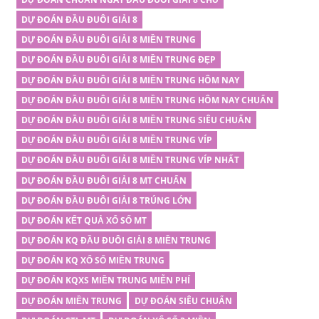
DỰ ĐOÁN ĐẦU ĐUÔI GIẢI 8
DỰ ĐOÁN ĐẦU ĐUÔI GIẢI 8 MIỀN TRUNG
DỰ ĐOÁN ĐẦU ĐUÔI GIẢI 8 MIỀN TRUNG ĐẸP
DỰ ĐOÁN ĐẦU ĐUÔI GIẢI 8 MIỀN TRUNG HÔM NAY
DỰ ĐOÁN ĐẦU ĐUÔI GIẢI 8 MIỀN TRUNG HÔM NAY CHUẨN
DỰ ĐOÁN ĐẦU ĐUÔI GIẢI 8 MIỀN TRUNG SIÊU CHUẨN
DỰ ĐOÁN ĐẦU ĐUÔI GIẢI 8 MIỀN TRUNG VÍP
DỰ ĐOÁN ĐẦU ĐUÔI GIẢI 8 MIỀN TRUNG VÍP NHẤT
DỰ ĐOÁN ĐẦU ĐUÔI GIẢI 8 MT CHUẨN
DỰ ĐOÁN ĐẦU ĐUÔI GIẢI 8 TRÚNG LỚN
DỰ ĐOÁN KẾT QUẢ XỔ SỐ MT
DỰ ĐOÁN KQ ĐẦU ĐUÔI GIẢI 8 MIỀN TRUNG
DỰ ĐOÁN KQ XỔ SỐ MIỀN TRUNG
DỰ ĐOÁN KQXS MIỀN TRUNG MIỄN PHÍ
DỰ ĐOÁN MIỀN TRUNG
DỰ ĐOÁN SIÊU CHUẨN