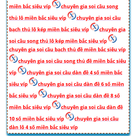
miền bắc siêu víp
chuyên gia soi cầu song
thủ lô miền bắc siêu víp
chuyên gia soi cầu
bạch thủ lô kép miền bắc siêu víp
chuyên gia
soi cầu song thủ lô kép miền bắc siêu víp
chuyên gia soi cầu bạch thủ đề miền bắc siêu víp
chuyên gia soi cầu song thủ đề miền bắc siêu
víp
chuyên gia soi cầu dàn đề 4 số miền bắc
siêu víp
chuyên gia soi cầu dàn đề 6 số miền
bắc siêu víp
chuyên gia soi cầu dàn đề 8 số
miền bắc siêu víp
chuyên gia soi cầu dàn đề
10 số miền bắc siêu víp
chuyên gia soi cầu
dàn lô 4 số miền bắc siêu víp