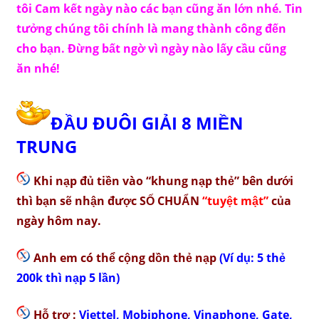
tôi Cam kết ngày nào các bạn cũng ăn lớn nhé. Tin
tưởng chúng tôi chính là mang thành công đến
cho bạn. Đừng bất ngờ vì ngày nào lấy cầu cũng
ăn nhé!
ĐẦU ĐUÔI GIẢI 8 MIỀN
TRUNG
Khi nạp đủ tiền vào “khung nạp thẻ” bên dưới
thì bạn sẽ nhận được SỐ CHUẨN
“tuyệt mật”
của
ngày
hôm nay.
Anh em có thể cộng dồn thẻ nạp
(Ví dụ: 5 thẻ
200k thì nạp 5 lần)
Hỗ trợ :
Viettel, Mobiphone, Vinaphone, Gate,