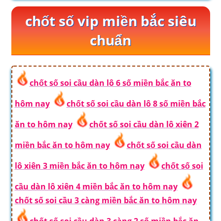
chốt số vip miền bắc siêu
chuẩn
chốt số soi cầu dàn lô 6 số miền bắc ăn to
hôm nay
chốt số soi cầu dàn lô 8 số miền bắc
ăn to hôm nay
chốt số soi cầu dàn lô xiên 2
miền bắc ăn to hôm nay
chốt số soi cầu dàn
lô xiên 3 miền bắc ăn to hôm nay
chốt số soi
cầu dàn lô xiên 4 miền bắc ăn to hôm nay
chốt số soi cầu 3 càng miền bắc ăn to hôm nay