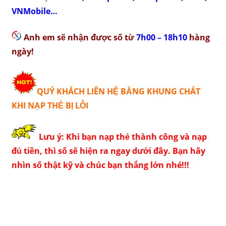
VNMobile…
Anh em sẽ nhận được số từ
7h00 – 18h10
hàng
ngày!
QUÝ KHÁCH LIÊN HỆ BẰNG KHUNG CHÁT
KHI NẠP THẺ BỊ LỖI
Lưu ý: Khi bạn nạp thẻ thành công và nạp
đủ tiền, thì số sẽ hiện ra ngay dưới đây. Bạn hãy
nhìn số thật kỹ và chúc bạn thắng lớn nhé!!!