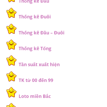
Thống kê Đầu
Thống kê Đuôi
Thống kê Đầu – Đuôi
Thống kê Tổng
Tần suất xuất hiện
TK từ 00 đến 99
Loto miền Bắc