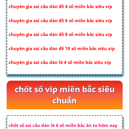
chuyên gia soi cầu dàn đề 4 số miền bắc siêu víp
chuyên gia soi cầu dàn đề 6 số miền bắc siêu víp
chuyên gia soi cầu dàn đề 8 số miền bắc siêu víp
chuyên gia soi cầu dàn đề 10 số miền bắc siêu víp
chuyên gia soi cầu dàn lô 4 số miền bắc siêu víp
chốt số vip miền bắc siêu
chuẩn
chốt số soi cầu dàn lô 6 số miền bắc ăn to hôm nay