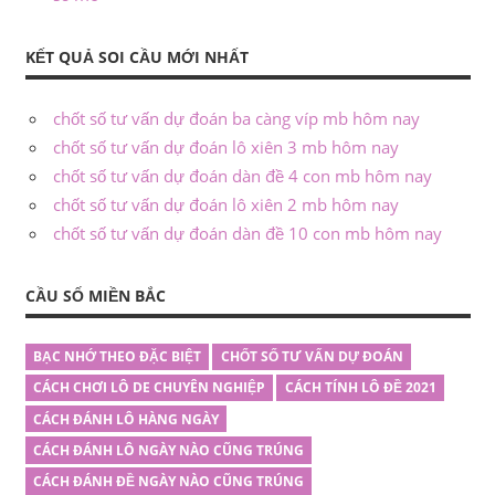
KẾT QUẢ SOI CẦU MỚI NHẤT
chốt số tư vấn dự đoán ba càng víp mb hôm nay
chốt số tư vấn dự đoán lô xiên 3 mb hôm nay
chốt số tư vấn dự đoán dàn đề 4 con mb hôm nay
chốt số tư vấn dự đoán lô xiên 2 mb hôm nay
chốt số tư vấn dự đoán dàn đề 10 con mb hôm nay
CẦU SỐ MIỀN BẮC
BẠC NHỚ THEO ĐẶC BIỆT
CHỐT SỐ TƯ VẤN DỰ ĐOÁN
CÁCH CHƠI LÔ DE CHUYÊN NGHIỆP
CÁCH TÍNH LÔ ĐỀ 2021
CÁCH ĐÁNH LÔ HÀNG NGÀY
CÁCH ĐÁNH LÔ NGÀY NÀO CŨNG TRÚNG
CÁCH ĐÁNH ĐỀ NGÀY NÀO CŨNG TRÚNG