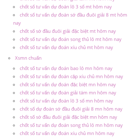
chốt số tư vấn dự đoán lô 3 số mt hôm nay
chốt số tư vấn dự đoán sớ đầu đuôi giải 8 mt hôm
nay
chốt số sớ đầu đuôi giải đặc biệt mt hôm nay
chốt số tư vấn dự đoán song thủ lô mt hôm nay
chốt số tư vấn dự đoán xíu chủ mt hôm nay
Xsmn chuẩn
chốt số tư vấn dự đoán bao lô mn hôm nay
chốt số tư vấn dự đoán cặp xíu chủ mn hôm nay
chốt số tư vấn dự đoán đặc biệt mn hôm nay
chốt số tư vấn dự đoán giải tám mn hôm nay
chốt số tư vấn dự đoán lô 3 số mn hôm nay
chốt số dự đoán sớ đầu đuôi giải 8 mn hôm nay
chốt số sớ đầu đuôi giải đặc biệt mn hôm nay
chốt số tư vấn dự đoán song thủ lô mn hôm nay
chốt số tư vấn dự đoán xíu chủ mn hôm nay