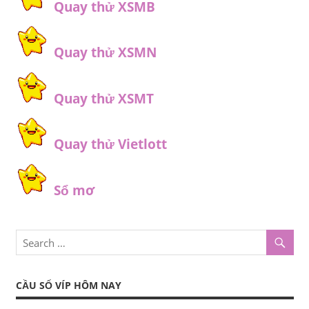
Quay thử XSMB
Quay thử XSMN
Quay thử XSMT
Quay thử Vietlott
Sổ mơ
CẦU SỐ VÍP HÔM NAY