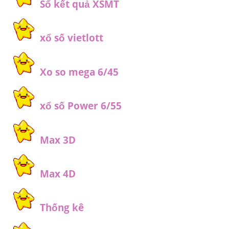
Sổ kết quả XSMT
xổ số vietlott
Xo so mega 6/45
xổ số Power 6/55
Max 3D
Max 4D
Thống kê