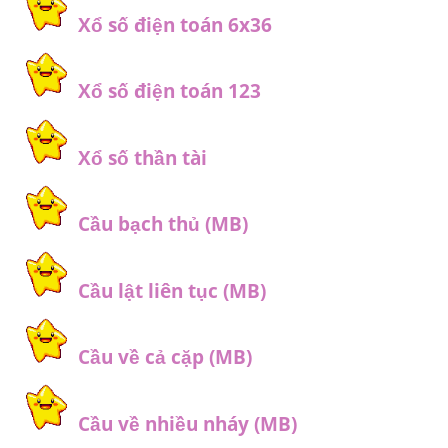
Xổ số điện toán 6x36
Xổ số điện toán 123
Xổ số thần tài
Cầu bạch thủ (MB)
Cầu lật liên tục (MB)
Cầu về cả cặp (MB)
Cầu về nhiều nháy (MB)