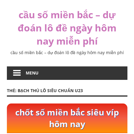
Skip
cầu số miền bắc – dự
to
content
đoán lô đề ngày hôm
nay miễn phí
cầu số miền bắc – dự đoán lô đề ngày hôm nay miễn phí
MENU
THẺ:
BẠCH THỦ LÔ SIÊU CHUẨN U23
chốt số miền bắc siêu víp
hôm nay