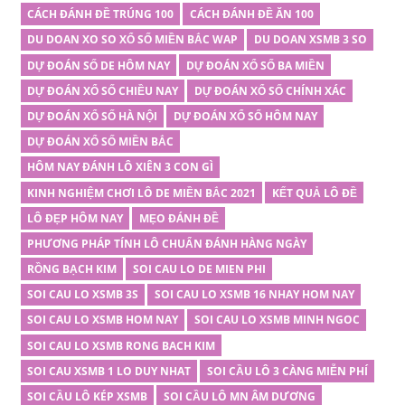
CÁCH ĐÁNH ĐỀ TRÚNG 100
CÁCH ĐÁNH ĐỀ ĂN 100
DU DOAN XO SO XỔ SỐ MIỀN BẮC WAP
DU DOAN XSMB 3 SO
DỰ ĐOÁN SỐ DE HÔM NAY
DỰ ĐOÁN XỔ SỐ BA MIỀN
DỰ ĐOÁN XỔ SỐ CHIỀU NAY
DỰ ĐOÁN XỔ SỐ CHÍNH XÁC
DỰ ĐOÁN XỔ SỐ HÀ NỘI
DỰ ĐOÁN XỔ SỐ HÔM NAY
DỰ ĐOÁN XỔ SỐ MIỀN BẮC
HÔM NAY ĐÁNH LÔ XIÊN 3 CON GÌ
KINH NGHIỆM CHƠI LÔ DE MIỀN BẮC 2021
KẾT QUẢ LÔ ĐỀ
LÔ ĐẸP HÔM NAY
MẸO ĐÁNH ĐỀ
PHƯƠNG PHÁP TÍNH LÔ CHUẨN ĐÁNH HÀNG NGÀY
RỒNG BẠCH KIM
SOI CAU LO DE MIEN PHI
SOI CAU LO XSMB 3S
SOI CAU LO XSMB 16 NHAY HOM NAY
SOI CAU LO XSMB HOM NAY
SOI CAU LO XSMB MINH NGOC
SOI CAU LO XSMB RONG BACH KIM
SOI CAU XSMB 1 LO DUY NHAT
SOI CẦU LÔ 3 CÀNG MIỄN PHÍ
SOI CẦU LÔ KÉP XSMB
SOI CẦU LÔ MN ÂM DƯƠNG