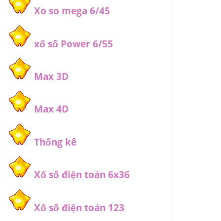
Xo so mega 6/45
xổ số Power 6/55
Max 3D
Max 4D
Thống kê
Xổ số điện toán 6x36
Xổ số điện toán 123