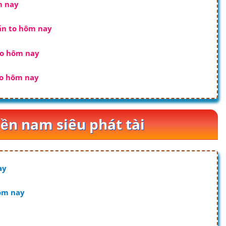
m nay
 ăn to hôm nay
 to hôm nay
to hôm nay
iền nam siêu phát tài
ay
hôm nay