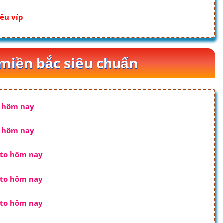
iêu víp
 miền bắc siêu chuẩn
to hôm nay
to hôm nay
n to hôm nay
n to hôm nay
n to hôm nay