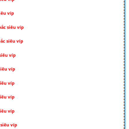
iêu víp
bắc siêu víp
ắc siêu víp
siêu víp
siêu víp
iêu víp
iêu víp
iêu víp
siêu víp