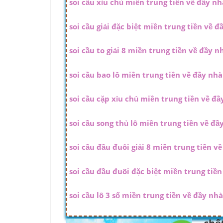
soi cầu xỉu chủ miền trung tiền về đầy nh
soi cầu giải đặc biệt miền trung tiền về đ
soi cầu to giải 8 miền trung tiền về đầy n
soi cầu bao lô miền trung tiền về đầy nhà
soi cầu cặp xỉu chủ miền trung tiền về đầ
soi cầu song thủ lô miền trung tiền về đầ
soi cầu đầu đuôi giải 8 miền trung tiền v
soi cầu đầu đuôi đặc biệt miền trung tiề
soi cầu lô 3 số miền trung tiền về đầy nhà