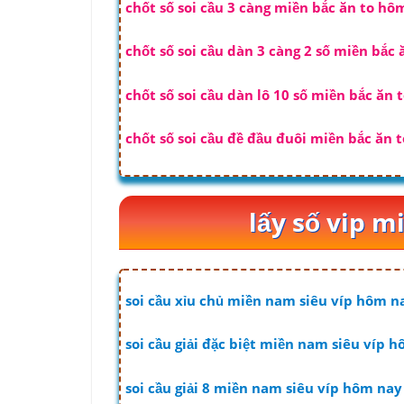
chốt số soi cầu 3 càng miền bắc ăn to hô
chốt số soi cầu dàn 3 càng 2 số miền bắc
chốt số soi cầu dàn lô 10 số miền bắc ăn
chốt số soi cầu đề đầu đuôi miền bắc ăn 
lấy số vip m
soi cầu xỉu chủ miền nam siêu víp hôm n
soi cầu giải đặc biệt miền nam siêu víp 
soi cầu giải 8 miền nam siêu víp hôm nay