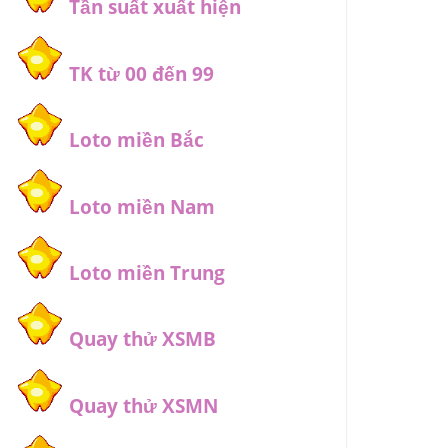
Tần suất xuất hiện
TK từ 00 đến 99
Loto miền Bắc
Loto miền Nam
Loto miền Trung
Quay thử XSMB
Quay thử XSMN