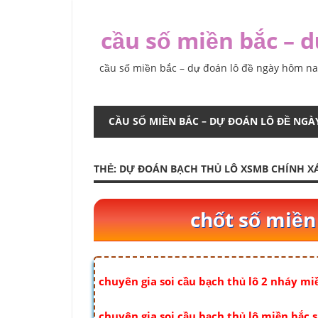
Skip
to
cầu số miền bắc – 
content
cầu số miền bắc – dự đoán lô đề ngày hôm na
CẦU SỐ MIỀN BẮC – DỰ ĐOÁN LÔ ĐỀ NGÀ
THẺ:
DỰ ĐOÁN BẠCH THỦ LÔ XSMB CHÍNH X
chốt số miền
chuyên gia soi cầu bạch thủ lô 2 nháy mi
chuyên gia soi cầu bạch thủ lô miền bắc s