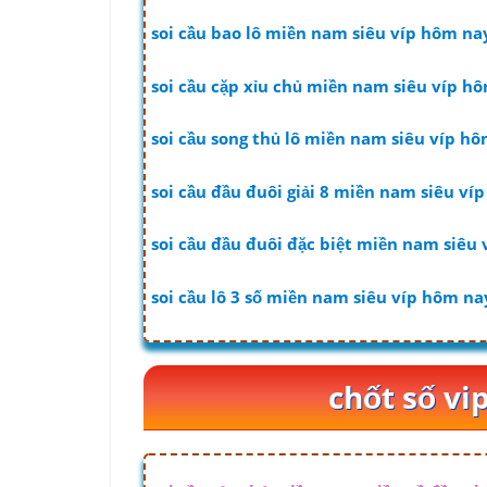
soi cầu bao lô miền nam siêu víp hôm na
soi cầu cặp xỉu chủ miền nam siêu víp h
soi cầu song thủ lô miền nam siêu víp h
soi cầu đầu đuôi giải 8 miền nam siêu ví
soi cầu đầu đuôi đặc biệt miền nam siêu
soi cầu lô 3 số miền nam siêu víp hôm na
chốt số vi