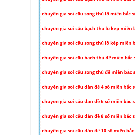
chuyên gia soi cầu song thủ lô miền bắc s
chuyên gia soi cầu bạch thủ lô kép miền 
chuyên gia soi cầu song thủ lô kép miền b
chuyên gia soi cầu bạch thủ đề miền bắc 
chuyên gia soi cầu song thủ đề miền bắc 
chuyên gia soi cầu dàn đề 4 số miền bắc s
chuyên gia soi cầu dàn đề 6 số miền bắc s
chuyên gia soi cầu dàn đề 8 số miền bắc s
chuyên gia soi cầu dàn đề 10 số miền bắc 