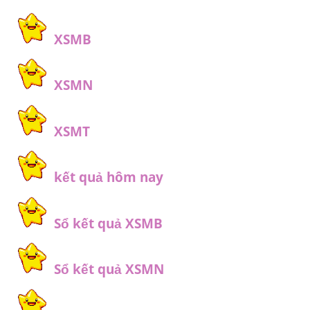
XSMB
XSMN
XSMT
kết quả hôm nay
Sổ kết quả XSMB
Sổ kết quả XSMN