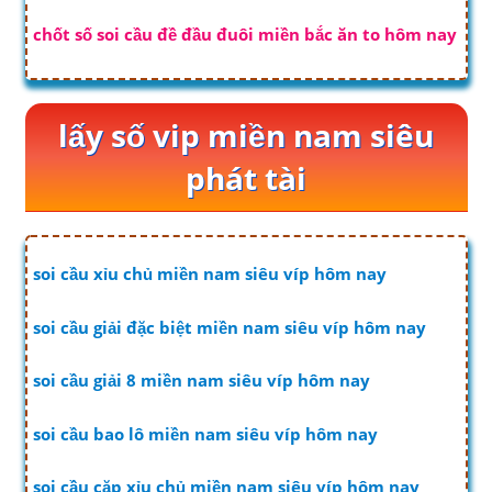
chốt số soi cầu đề đầu đuôi miền bắc ăn to hôm nay
lấy số vip miền nam siêu
phát tài
soi cầu xỉu chủ miền nam siêu víp hôm nay
soi cầu giải đặc biệt miền nam siêu víp hôm nay
soi cầu giải 8 miền nam siêu víp hôm nay
soi cầu bao lô miền nam siêu víp hôm nay
soi cầu cặp xỉu chủ miền nam siêu víp hôm nay