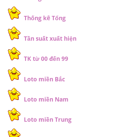
Thống kê Tổng
Tần suất xuất hiện
TK từ 00 đến 99
Loto miền Bắc
Loto miền Nam
Loto miền Trung