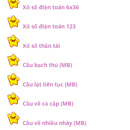
Xổ số điện toán 6x36
Xổ số điện toán 123
Xổ số thần tài
Cầu bạch thủ (MB)
Cầu lật liên tục (MB)
Cầu về cả cặp (MB)
Cầu về nhiều nháy (MB)