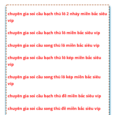
chuyên gia soi cầu bạch thủ lô 2 nháy miền bắc siêu
víp
chuyên gia soi cầu bạch thủ lô miền bắc siêu víp
chuyên gia soi cầu song thủ lô miền bắc siêu víp
chuyên gia soi cầu bạch thủ lô kép miền bắc siêu
víp
chuyên gia soi cầu song thủ lô kép miền bắc siêu
víp
chuyên gia soi cầu bạch thủ đề miền bắc siêu víp
chuyên gia soi cầu song thủ đề miền bắc siêu víp