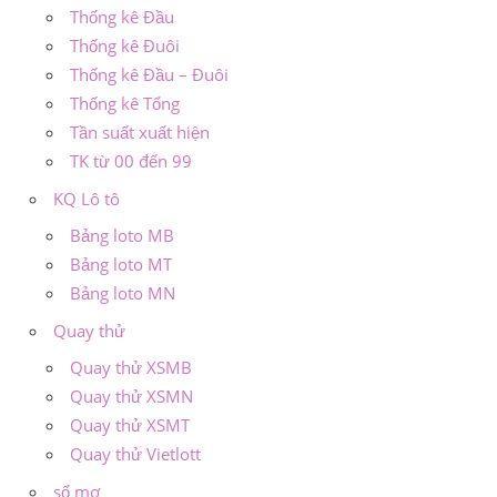
Thống kê Đầu
Thống kê Đuôi
Thống kê Đầu – Đuôi
Thống kê Tổng
Tần suất xuất hiện
TK từ 00 đến 99
KQ Lô tô
Bảng loto MB
Bảng loto MT
Bảng loto MN
Quay thử
Quay thử XSMB
Quay thử XSMN
Quay thử XSMT
Quay thử Vietlott
sổ mơ