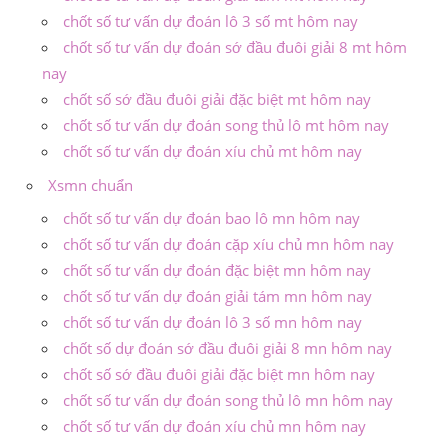
chốt số tư vấn dự đoán lô 3 số mt hôm nay
chốt số tư vấn dự đoán sớ đầu đuôi giải 8 mt hôm
nay
chốt số sớ đầu đuôi giải đặc biệt mt hôm nay
chốt số tư vấn dự đoán song thủ lô mt hôm nay
chốt số tư vấn dự đoán xíu chủ mt hôm nay
Xsmn chuẩn
chốt số tư vấn dự đoán bao lô mn hôm nay
chốt số tư vấn dự đoán cặp xíu chủ mn hôm nay
chốt số tư vấn dự đoán đặc biệt mn hôm nay
chốt số tư vấn dự đoán giải tám mn hôm nay
chốt số tư vấn dự đoán lô 3 số mn hôm nay
chốt số dự đoán sớ đầu đuôi giải 8 mn hôm nay
chốt số sớ đầu đuôi giải đặc biệt mn hôm nay
chốt số tư vấn dự đoán song thủ lô mn hôm nay
chốt số tư vấn dự đoán xíu chủ mn hôm nay