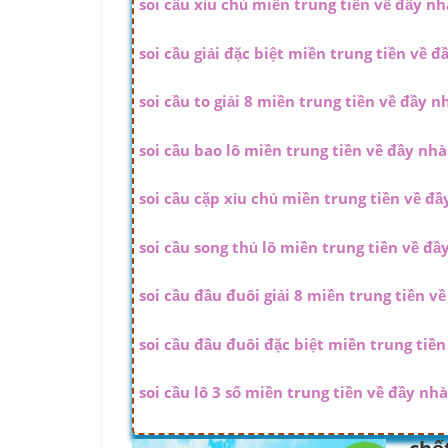
soi cầu xỉu chủ miền trung tiền về đầy nh
soi cầu giải đặc biệt miền trung tiền về đ
soi cầu to giải 8 miền trung tiền về đầy n
soi cầu bao lô miền trung tiền về đầy nhà
soi cầu cặp xỉu chủ miền trung tiền về đầ
soi cầu song thủ lô miền trung tiền về đầ
soi cầu đầu đuôi giải 8 miền trung tiền v
soi cầu đầu đuôi đặc biệt miền trung tiề
soi cầu lô 3 số miền trung tiền về đầy nhà