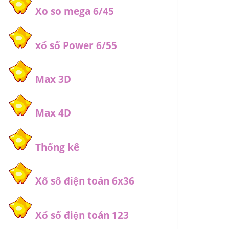
Xo so mega 6/45
xổ số Power 6/55
Max 3D
Max 4D
Thống kê
Xổ số điện toán 6x36
Xổ số điện toán 123