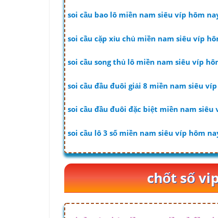
soi cầu bao lô miền nam siêu víp hôm na
soi cầu cặp xỉu chủ miền nam siêu víp h
soi cầu song thủ lô miền nam siêu víp h
soi cầu đầu đuôi giải 8 miền nam siêu ví
soi cầu đầu đuôi đặc biệt miền nam siêu
soi cầu lô 3 số miền nam siêu víp hôm na
chốt số vi