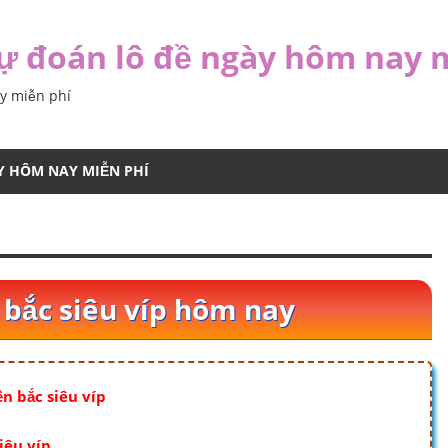
dự đoán lô đề ngày hôm nay 
y miễn phí
Y HÔM NAY MIỄN PHÍ
 bắc siêu víp hôm nay
ền bắc siêu víp
iêu víp