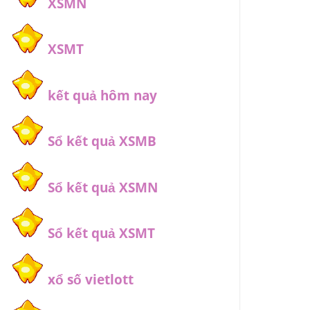
XSMN
XSMT
kết quả hôm nay
Sổ kết quả XSMB
Sổ kết quả XSMN
Sổ kết quả XSMT
xổ số vietlott