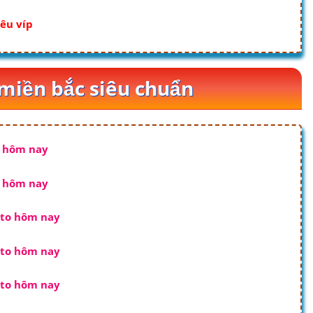
iêu víp
 miền bắc siêu chuẩn
to hôm nay
to hôm nay
n to hôm nay
n to hôm nay
n to hôm nay