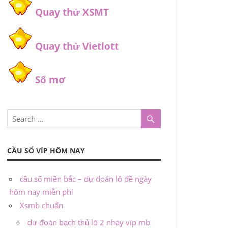
Quay thử XSMT
Quay thử Vietlott
Sổ mơ
CẦU SỐ VÍP HÔM NAY
cầu số miền bắc – dự đoán lô đề ngày
hôm nay miễn phí
Xsmb chuẩn
dự đoán bạch thủ lô 2 nháy víp mb