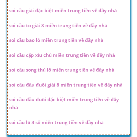
soi cầu giải đặc biệt miền trung tiền về đầy nhà
soi cầu to giải 8 miền trung tiền về đầy nhà
soi cầu bao lô miền trung tiền về đầy nhà
soi cầu cặp xỉu chủ miền trung tiền về đầy nhà
soi cầu song thủ lô miền trung tiền về đầy nhà
soi cầu đầu đuôi giải 8 miền trung tiền về đầy nhà
soi cầu đầu đuôi đặc biệt miền trung tiền về đầy
nhà
soi cầu lô 3 số miền trung tiền về đầy nhà