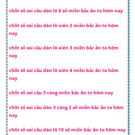
chốt số soi cầu dàn lô 8 số miền bắc ăn to hôm nay
chốt số soi cầu dàn lô xiên 2 miền bắc ăn to hôm
nay
chốt số soi cầu dàn lô xiên 3 miền bắc ăn to hôm
nay
chốt số soi cầu dàn lô xiên 4 miền bắc ăn to hôm
nay
chốt số soi cầu 3 càng miền bắc ăn to hôm nay
chốt số soi cầu dàn 3 càng 2 số miền bắc ăn to hôm
nay
chốt số soi cầu dàn lô 10 số miền bắc ăn to hôm nay