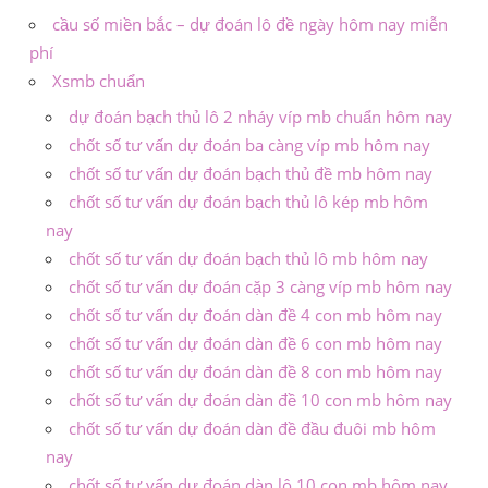
cầu số miền bắc – dự đoán lô đề ngày hôm nay miễn
phí
Xsmb chuẩn
dự đoán bạch thủ lô 2 nháy víp mb chuẩn hôm nay
chốt số tư vấn dự đoán ba càng víp mb hôm nay
chốt số tư vấn dự đoán bạch thủ đề mb hôm nay
chốt số tư vấn dự đoán bạch thủ lô kép mb hôm
nay
chốt số tư vấn dự đoán bạch thủ lô mb hôm nay
chốt số tư vấn dự đoán cặp 3 càng víp mb hôm nay
chốt số tư vấn dự đoán dàn đề 4 con mb hôm nay
chốt số tư vấn dự đoán dàn đề 6 con mb hôm nay
chốt số tư vấn dự đoán dàn đề 8 con mb hôm nay
chốt số tư vấn dự đoán dàn đề 10 con mb hôm nay
chốt số tư vấn dự đoán dàn đề đầu đuôi mb hôm
nay
chốt số tư vấn dự đoán dàn lô 10 con mb hôm nay