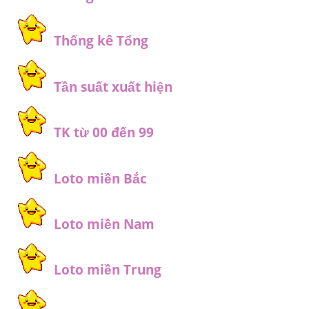
Thống kê Tổng
Tần suất xuất hiện
TK từ 00 đến 99
Loto miền Bắc
Loto miền Nam
Loto miền Trung