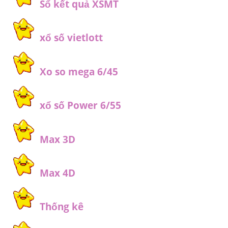
Sổ kết quả XSMT
xổ số vietlott
Xo so mega 6/45
xổ số Power 6/55
Max 3D
Max 4D
Thống kê