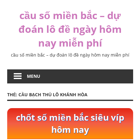
Skip
cầu số miền bắc – dự
to
content
đoán lô đề ngày hôm
nay miễn phí
cầu số miền bắc – dự đoán lô đề ngày hôm nay miễn phí
MENU
THẺ:
CẦU BẠCH THỦ LÔ KHÁNH HÒA
chốt số miền bắc siêu víp
hôm nay