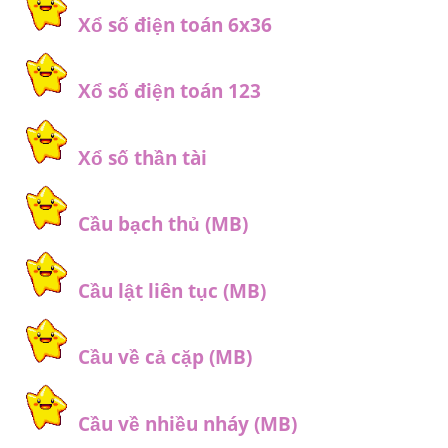
Xổ số điện toán 6x36
Xổ số điện toán 123
Xổ số thần tài
Cầu bạch thủ (MB)
Cầu lật liên tục (MB)
Cầu về cả cặp (MB)
Cầu về nhiều nháy (MB)