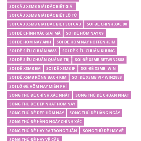
SOI CẦU XSMB GIẢI ĐẶC BIỆT GIẢI
SOI CẦU XSMB GIẢI ĐẶC BIỆT LÔ TỪ
SOI CẦU XSMB GIẢI ĐẶC BIỆT SOI CẦU
SOI ĐỀ CHÍNH XÁC 00
SOI ĐỀ CHÍNH XÁC GIẢI MÃ
SOI ĐỀ HÔM NAY 09
SOI ĐỀ HÔM NAY ANH
SOI ĐỀ HÔM NAY HOFFENHEIM
SOI ĐỀ SIÊU CHUẨN 8888
SOI ĐỀ SIÊU CHUẨN KHUNG
SOI ĐỀ SIÊU CHUẨN QUẢNG TRỊ
SOI ĐỀ XSMB BETWIN2888
SOI ĐỀ XSMB EM
SOI ĐỀ XSMB IF
SOI ĐỀ XSMB IWIN
SOI ĐỀ XSMB RÔNG BẠCH KIM
SOI ĐỀ XSMB VIP WIN2888
SOI LÔ ĐỀ HÔM NAY MIỄN PHÍ
SONG THỦ ĐỀ CHÍNH XÁC NHẤT
SONG THỦ ĐỀ CHUẨN NHẤT
SONG THỦ ĐỀ DEP NHAT HOM NAY
SONG THỦ ĐỀ ĐẸP HÔM NAY
SONG THỦ ĐỀ HÀNG NGÀY
SONG THỦ ĐỀ HÀNG NGÀY CHÍNH XÁC
SONG THỦ ĐỀ HAY RA TRONG TUẦN
SONG THỦ ĐỀ HAY VỀ
SONG THỦ ĐỀ HAY VỀ CẦU