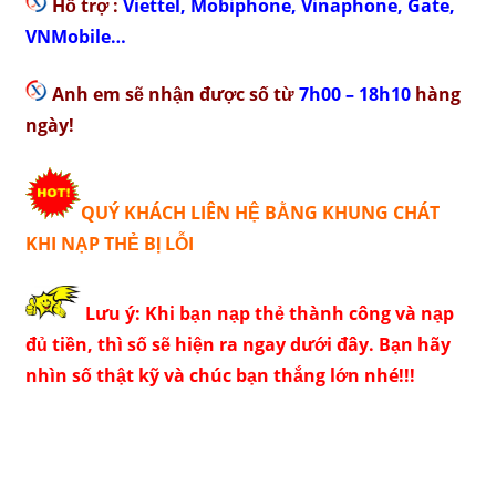
Hỗ trợ :
Viettel, Mobiphone, Vinaphone, Gate,
VNMobile…
Anh em sẽ nhận được số từ
7h00 – 18h10
hàng
ngày!
QUÝ KHÁCH LIÊN HỆ BẰNG KHUNG CHÁT
KHI NẠP THẺ BỊ LỖI
Lưu ý: Khi bạn nạp thẻ thành công và nạp
đủ tiền, thì số sẽ hiện ra ngay dưới đây. Bạn hãy
nhìn số thật kỹ và chúc bạn thắng lớn nhé!!!