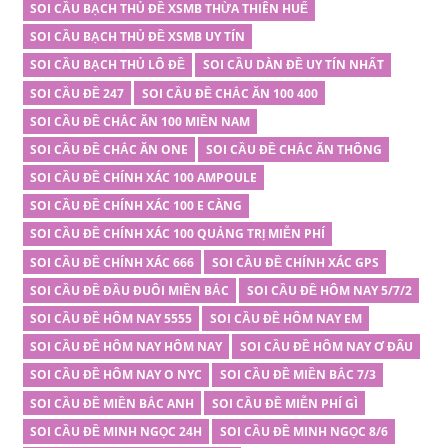
SOI CẦU BẠCH THỦ ĐỀ XSMB THỪA THIÊN HUẾ
SOI CẦU BẠCH THỦ ĐỀ XSMB UY TÍN
SOI CẦU BẠCH THỦ LÔ ĐỀ
SOI CẦU DÀN ĐỀ UY TÍN NHẤT
SOI CẦU ĐỀ 247
SOI CẦU ĐỀ CHẮC ĂN 100 400
SOI CẦU ĐỀ CHẮC ĂN 100 MIỀN NAM
SOI CẦU ĐỀ CHẮC ĂN ONE
SOI CẦU ĐỀ CHẮC ĂN THÔNG
SOI CẦU ĐỀ CHÍNH XÁC 100 AMPOULE
SOI CẦU ĐỀ CHÍNH XÁC 100 E CÀNG
SOI CẦU ĐỀ CHÍNH XÁC 100 QUẢNG TRỊ MIỄN PHÍ
SOI CẦU ĐỀ CHÍNH XÁC 666
SOI CẦU ĐỀ CHÍNH XÁC GPS
SOI CẦU ĐỀ ĐẦU ĐUÔI MIỀN BẮC
SOI CẦU ĐỀ HÔM NAY 5/7/2
SOI CẦU ĐỀ HÔM NAY 5555
SOI CẦU ĐỀ HÔM NAY EM
SOI CẦU ĐỀ HÔM NAY HÔM NAY
SOI CẦU ĐỀ HÔM NAY Ơ ĐÂU
SOI CẦU ĐỀ HÔM NAY O NYC
SOI CẦU ĐỀ MIỀN BẮC 7/3
SOI CẦU ĐỀ MIỀN BẮC ANH
SOI CẦU ĐỀ MIỄN PHÍ GÌ
SOI CẦU ĐỀ MINH NGỌC 24H
SOI CẦU ĐỀ MINH NGỌC 8/6