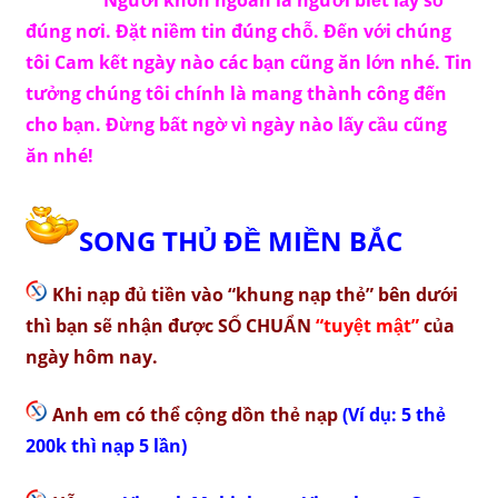
Người khôn ngoan là người biết lấy số
đúng nơi. Đặt niềm tin đúng chỗ. Đến với chúng
tôi Cam kết ngày nào các bạn cũng ăn lớn nhé. Tin
tưởng chúng tôi chính là mang thành công đến
cho bạn. Đừng bất ngờ vì ngày nào lấy cầu cũng
ăn nhé!
SONG THỦ ĐỀ MIỀN BẮC
Khi nạp đủ tiền vào “khung nạp thẻ” bên dưới
thì bạn sẽ nhận được SỐ CHUẨN
“tuyệt mật”
của
ngày
hôm nay.
Anh em có thể cộng dồn thẻ nạp
(Ví dụ: 5 thẻ
200k thì nạp 5 lần)