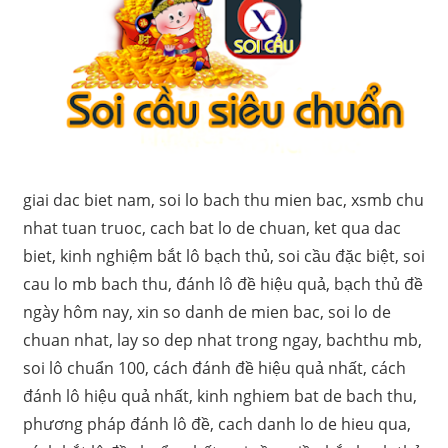
giai dac biet nam, soi lo bach thu mien bac, xsmb chu
nhat tuan truoc, cach bat lo de chuan, ket qua dac
biet, kinh nghiệm bắt lô bạch thủ, soi cầu đặc biệt, soi
cau lo mb bach thu, đánh lô đề hiệu quả, bạch thủ đề
ngày hôm nay, xin so danh de mien bac, soi lo de
chuan nhat, lay so dep nhat trong ngay, bachthu mb,
soi lô chuẩn 100, cách đánh đề hiệu quả nhất, cách
đánh lô hiệu quả nhất, kinh nghiem bat de bach thu,
phương pháp đánh lô đề, cach danh lo de hieu qua,