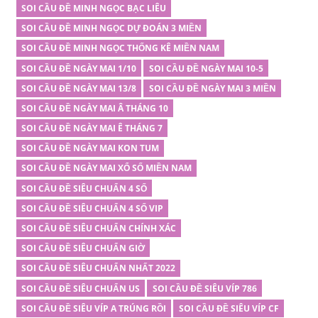
SOI CẦU ĐỀ MINH NGỌC BẠC LIÊU
SOI CẦU ĐỀ MINH NGỌC DỰ ĐOÁN 3 MIỀN
SOI CẦU ĐỀ MINH NGỌC THỐNG KÊ MIỀN NAM
SOI CẦU ĐỀ NGÀY MAI 1/10
SOI CẦU ĐỀ NGÀY MAI 10-5
SOI CẦU ĐỀ NGÀY MAI 13/8
SOI CẦU ĐỀ NGÀY MAI 3 MIỀN
SOI CẦU ĐỀ NGÀY MAI Â THÁNG 10
SOI CẦU ĐỀ NGÀY MAI Ê THÁNG 7
SOI CẦU ĐỀ NGÀY MAI KON TUM
SOI CẦU ĐỀ NGÀY MAI XỔ SỐ MIỀN NAM
SOI CẦU ĐỀ SIÊU CHUẨN 4 SỐ
SOI CẦU ĐỀ SIÊU CHUẨN 4 SỐ VIP
SOI CẦU ĐỀ SIÊU CHUẨN CHÍNH XÁC
SOI CẦU ĐỀ SIÊU CHUẨN GIỜ
SOI CẦU ĐỀ SIÊU CHUẨN NHẤT 2022
SOI CẦU ĐỀ SIÊU CHUẨN US
SOI CẦU ĐỀ SIÊU VÍP 786
SOI CẦU ĐỀ SIÊU VÍP A TRÚNG RỒI
SOI CẦU ĐỀ SIÊU VÍP CF