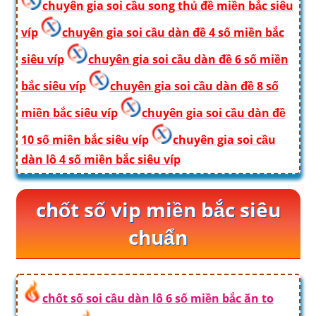
chuyên gia soi cầu song thủ đề miền bắc siêu
víp
chuyên gia soi cầu dàn đề 4 số miền bắc
siêu víp
chuyên gia soi cầu dàn đề 6 số miền
bắc siêu víp
chuyên gia soi cầu dàn đề 8 số
miền bắc siêu víp
chuyên gia soi cầu dàn đề
10 số miền bắc siêu víp
chuyên gia soi cầu
dàn lô 4 số miền bắc siêu víp
chốt số vip miền bắc siêu
chuẩn
chốt số soi cầu dàn lô 6 số miền bắc ăn to