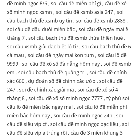
đề minh ngọc 8/6 , soi cầu đề miễn phí gì , cầu đề xổ
số minh ngoc xsmn , soi cầu đề xsmb asia 247 , soi
cầu bạch thủ đề xsmb uy tín , soi cầu đề xsmb 2888 ,
soi cầu đề đầu đuôi miền bắc , soi cầu đề ngày mai ê
tháng 7 , soi cầu bạch thủ đề xsmb thừa thiên huế ,
soi cầu xsmb giải đặc biệt lô từ , soi cầu bạch thủ đề 6
cà mau , soi cầu đề ngày mai kon tum , soi cầu lô đề
9999 , soi cầu đề xổ số đà nẵng hôm nay , soi đề xsmb
em , soi cầu bạch thủ đề quảng trị , soi cầu đề chính
xác 666 , dự đoán số đề chính xác ướp , soi cầu đề
247 , soi đề chính xác giải mã , soi cầu đề xổ số 4
tháng 8 , soi cầu đề xổ số minh ngọc 7777 , tỷ phú soi
cầu lô đề miền bắc ngày mai , soi cầu lô đề miễn phí
miền bắc hôm nay , soi cầu đề minh ngọc 24h , soi
cầu đề siêu víp cf , soi cầu đề minh ngọc bạc liêu , soi
cầu đề siêu víp a trúng rồi , cầu đề 3 miền khung 3