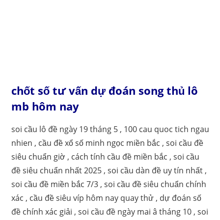
chốt số tư vấn dự đoán song thủ lô
mb hôm nay
soi cầu lô đề ngày 19 tháng 5 , 100 cau quoc tich ngau
nhien , cầu đề xổ số minh ngọc miền bắc , soi cầu đề
siêu chuẩn giờ , cách tính cầu đề miền bắc , soi cầu
đề siêu chuẩn nhất 2025 , soi cầu dàn đề uy tín nhất ,
soi cầu đề miền bắc 7/3 , soi cầu đề siêu chuẩn chính
xác , cầu đề siêu víp hôm nay quay thử , dự đoán số
đề chính xác giải , soi cầu đề ngày mai â tháng 10 , soi