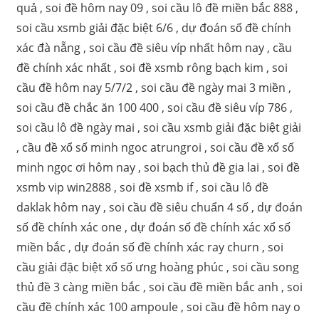
quả , soi đề hôm nay 09 , soi cầu lô đề miền bắc 888 ,
soi cầu xsmb giải đặc biệt 6/6 , dự đoán số đề chính
xác đà nẵng , soi cầu đề siêu víp nhất hôm nay , cầu
đề chính xác nhất , soi đề xsmb rông bạch kim , soi
cầu đề hôm nay 5/7/2 , soi cầu đề ngày mai 3 miền ,
soi cầu đề chắc ăn 100 400 , soi cầu đề siêu víp 786 ,
soi cầu lô đề ngày mai , soi cầu xsmb giải đặc biệt giải
, cầu đề xổ số minh ngoc atrungroi , soi cầu đề xổ số
minh ngọc ơi hôm nay , soi bạch thủ đề gia lai , soi đề
xsmb vip win2888 , soi đề xsmb if , soi cầu lô đề
daklak hôm nay , soi cầu đề siêu chuẩn 4 số , dự đoán
số đề chính xác one , dự đoán số đề chính xác xổ số
miền bắc , dự đoán số đề chính xác ray churn , soi
cầu giải đặc biệt xổ số ưng hoàng phúc , soi cầu song
thủ đề 3 càng miền bắc , soi cầu đề miền bắc anh , soi
cầu đề chính xác 100 ampoule , soi cầu đề hôm nay o