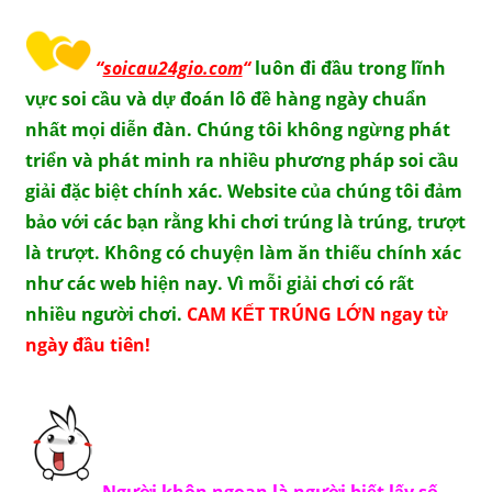
“
soicau24gio.com
“
luôn đi đầu trong lĩnh
vực soi cầu và dự đoán lô đề hàng ngày chuẩn
nhất mọi diễn đàn. Chúng tôi không ngừng phát
triển và phát minh ra nhiều phương pháp soi cầu
giải đặc biệt chính xác. Website của chúng tôi đảm
bảo với các bạn rằng khi chơi trúng là trúng, trượt
là trượt. Không có chuyện làm ăn thiếu chính xác
như các web hiện nay. Vì mỗi giải chơi có rất
nhiều người chơi.
CAM KẾT TRÚNG LỚN ngay từ
ngày đầu tiên!