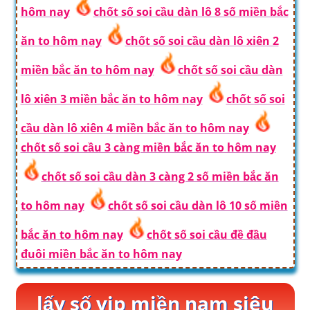
hôm nay
chốt số soi cầu dàn lô 8 số miền bắc
ăn to hôm nay
chốt số soi cầu dàn lô xiên 2
miền bắc ăn to hôm nay
chốt số soi cầu dàn
lô xiên 3 miền bắc ăn to hôm nay
chốt số soi
cầu dàn lô xiên 4 miền bắc ăn to hôm nay
chốt số soi cầu 3 càng miền bắc ăn to hôm nay
chốt số soi cầu dàn 3 càng 2 số miền bắc ăn
to hôm nay
chốt số soi cầu dàn lô 10 số miền
bắc ăn to hôm nay
chốt số soi cầu đề đầu
đuôi miền bắc ăn to hôm nay
lấy số vip miền nam siêu