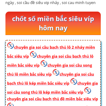
ngày , soi cầu đề siêu vip nháy , soi cau minh tuyen
chốt số miền bắc siêu víp
hôm nay
chuyên gia soi cầu bạch thủ lô 2 nháy miền
bắc siêu víp
chuyên gia soi cầu bạch thủ lô
miền bắc siêu víp
chuyên gia soi cầu song
thủ lô miền bắc siêu víp
chuyên gia soi cầu
bạch thủ lô kép miền bắc siêu víp
chuyên gia
soi cầu song thủ lô kép miền bắc siêu víp
chuyên gia soi cầu bạch thủ đề miền bắc siêu víp