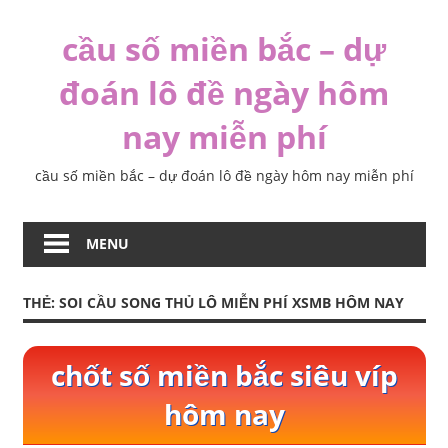
Skip
cầu số miền bắc – dự
to
content
đoán lô đề ngày hôm
nay miễn phí
cầu số miền bắc – dự đoán lô đề ngày hôm nay miễn phí
MENU
THẺ:
SOI CẦU SONG THỦ LÔ MIỄN PHÍ XSMB HÔM NAY
chốt số miền bắc siêu víp
hôm nay