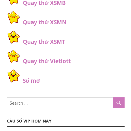
Quay thử XSMB
Quay thử XSMN
Quay thử XSMT
Quay thử Vietlott
Sổ mơ
CẦU SỐ VÍP HÔM NAY