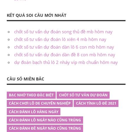
KẾT QUẢ SOI CẦU MỚI NHẤT
chốt số tư vấn dự đoán song thủ đề mb hôm nay
chốt số tư vấn dự đoán lô xiên 4 mb hôm nay
chốt số tư vấn dự đoán dàn lô 6 con mb hôm nay
chốt số tư vấn dự đoán dàn đề 8 con mb hôm nay
dự đoán bạch thủ lô 2 nháy víp mb chuẩn hôm nay
CẦU SỐ MIỀN BẮC
BẠC NHỚ THEO ĐẶC BIỆT
CHỐT SỐ TƯ VẤN DỰ ĐOÁN
CÁCH CHƠI LÔ DE CHUYÊN NGHIỆP
CÁCH TÍNH LÔ ĐỀ 2021
CÁCH ĐÁNH LÔ HÀNG NGÀY
CÁCH ĐÁNH LÔ NGÀY NÀO CŨNG TRÚNG
CÁCH ĐÁNH ĐỀ NGÀY NÀO CŨNG TRÚNG