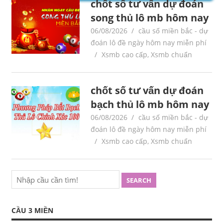
chốt số tư vấn dự đoán
song thủ lô mb hôm nay
06/08/2026
cầu số miền bắc - dự
đoán lô đề ngày hôm nay miễn phí
Xsmb cao cấp
,
Xsmb chuẩn
chốt số tư vấn dự đoán
bạch thủ lô mb hôm nay
06/08/2026
cầu số miền bắc - dự
đoán lô đề ngày hôm nay miễn phí
Xsmb cao cấp
,
Xsmb chuẩn
SEARCH
CẦU 3 MIỀN