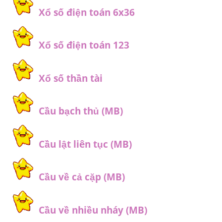
Xổ số điện toán 6x36
Xổ số điện toán 123
Xổ số thần tài
Cầu bạch thủ (MB)
Cầu lật liên tục (MB)
Cầu về cả cặp (MB)
Cầu về nhiều nháy (MB)