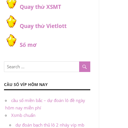
Quay thử XSMT
Quay thử Vietlott
Sổ mơ
CẦU SỐ VÍP HÔM NAY
cầu số miền bắc – dự đoán lô đề ngày
hôm nay miễn phí
Xsmb chuẩn
dự đoán bạch thủ lô 2 nháy víp mb