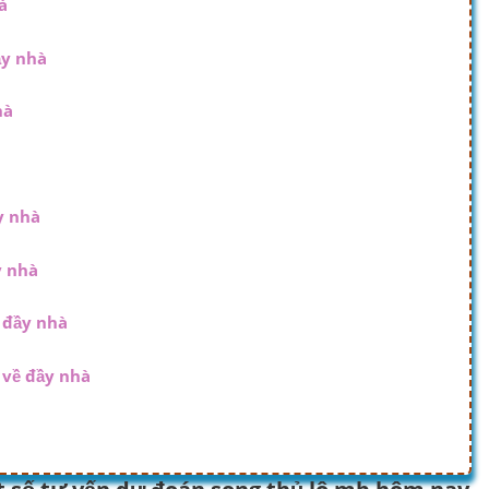
à
ầy nhà
hà
y nhà
y nhà
ề đầy nhà
n về đầy nhà