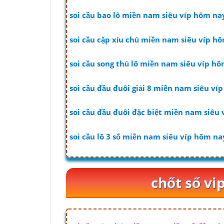
soi cầu bao lô miền nam siêu víp hôm na
soi cầu cặp xỉu chủ miền nam siêu víp h
soi cầu song thủ lô miền nam siêu víp h
soi cầu đầu đuôi giải 8 miền nam siêu ví
soi cầu đầu đuôi đặc biệt miền nam siêu
soi cầu lô 3 số miền nam siêu víp hôm na
chốt số vi