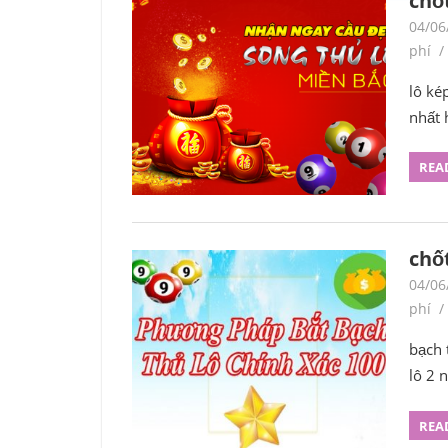
chố
04/06
phí
lô ké
nhất 
REA
chố
04/06
phí
bạch 
lô 2 
REA