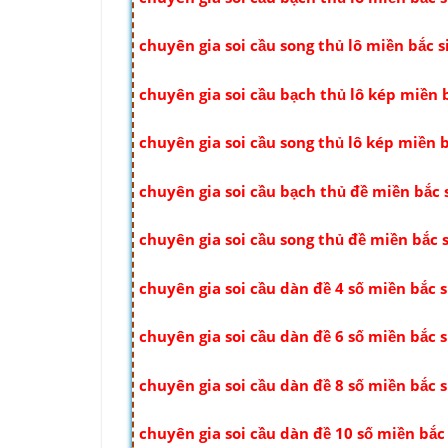
chuyên gia soi cầu song thủ lô miền bắc s
chuyên gia soi cầu bạch thủ lô kép miền 
chuyên gia soi cầu song thủ lô kép miền b
chuyên gia soi cầu bạch thủ đề miền bắc 
chuyên gia soi cầu song thủ đề miền bắc 
chuyên gia soi cầu dàn đề 4 số miền bắc s
chuyên gia soi cầu dàn đề 6 số miền bắc s
chuyên gia soi cầu dàn đề 8 số miền bắc s
chuyên gia soi cầu dàn đề 10 số miền bắc 