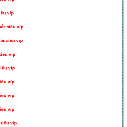
iêu víp
bắc siêu víp
ắc siêu víp
siêu víp
siêu víp
iêu víp
iêu víp
iêu víp
siêu víp