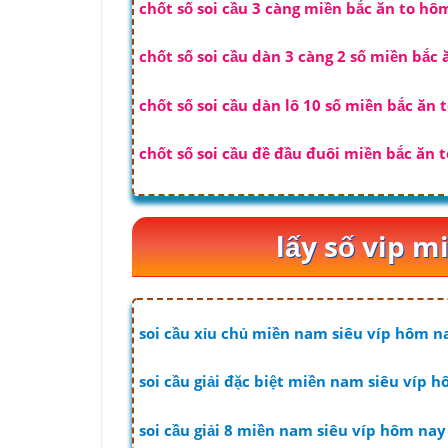
chốt số soi cầu 3 càng miền bắc ăn to hô
chốt số soi cầu dàn 3 càng 2 số miền bắc
chốt số soi cầu dàn lô 10 số miền bắc ăn
chốt số soi cầu đề đầu đuôi miền bắc ăn 
lấy số vip m
soi cầu xỉu chủ miền nam siêu víp hôm n
soi cầu giải đặc biệt miền nam siêu víp 
soi cầu giải 8 miền nam siêu víp hôm nay