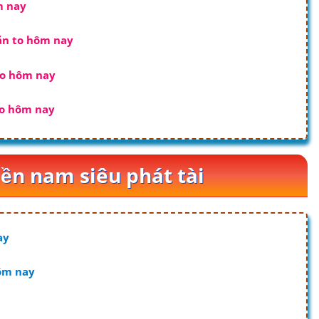
m nay
 ăn to hôm nay
 to hôm nay
to hôm nay
iền nam siêu phát tài
ay
hôm nay