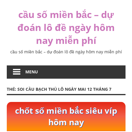
Skip
cầu số miền bắc – dự
to
content
đoán lô đề ngày hôm
nay miễn phí
cầu số miền bắc – dự đoán lô đề ngày hôm nay miễn phí
MENU
THẺ:
SOI CẦU BẠCH THỦ LÔ NGÀY MAI 12 THÁNG 7
chốt số miền bắc siêu víp
hôm nay