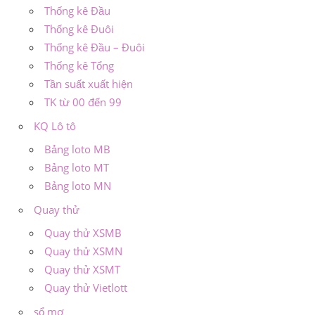
Thống kê Đầu
Thống kê Đuôi
Thống kê Đầu – Đuôi
Thống kê Tổng
Tần suất xuất hiện
TK từ 00 đến 99
KQ Lô tô
Bảng loto MB
Bảng loto MT
Bảng loto MN
Quay thử
Quay thử XSMB
Quay thử XSMN
Quay thử XSMT
Quay thử Vietlott
sổ mơ