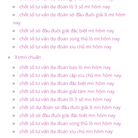
chốt số tư vấn dự đoán lô 3 số mt hôm nay
chốt số tư vấn dự đoán sớ đầu đuôi giải 8 mt hôm
nay
chốt số sớ đầu đuôi giải đặc biệt mt hôm nay
chốt số tư vấn dự đoán song thủ lô mt hôm nay
chốt số tư vấn dự đoán xíu chủ mt hôm nay
Xsmn chuẩn
chốt số tư vấn dự đoán bao lô mn hôm nay
chốt số tư vấn dự đoán cặp xíu chủ mn hôm nay
chốt số tư vấn dự đoán đặc biệt mn hôm nay
chốt số tư vấn dự đoán giải tám mn hôm nay
chốt số tư vấn dự đoán lô 3 số mn hôm nay
chốt số dự đoán sớ đầu đuôi giải 8 mn hôm nay
chốt số sớ đầu đuôi giải đặc biệt mn hôm nay
chốt số tư vấn dự đoán song thủ lô mn hôm nay
chốt số tư vấn dự đoán xíu chủ mn hôm nay