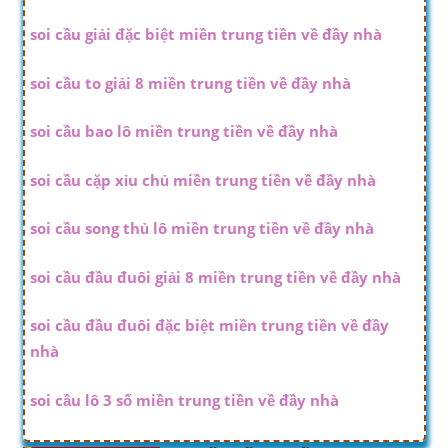
soi cầu giải đặc biệt miền trung tiền về đầy nhà
soi cầu to giải 8 miền trung tiền về đầy nhà
soi cầu bao lô miền trung tiền về đầy nhà
soi cầu cặp xỉu chủ miền trung tiền về đầy nhà
soi cầu song thủ lô miền trung tiền về đầy nhà
soi cầu đầu đuôi giải 8 miền trung tiền về đầy nhà
soi cầu đầu đuôi đặc biệt miền trung tiền về đầy
nhà
soi cầu lô 3 số miền trung tiền về đầy nhà