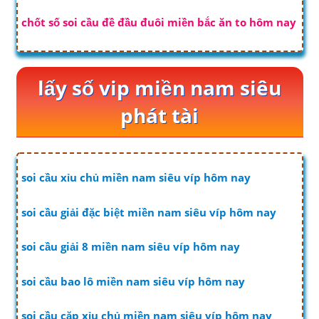
chốt số soi cầu đề đầu đuôi miền bắc ăn to hôm nay
lấy số vip miền nam siêu
phát tài
soi cầu xỉu chủ miền nam siêu víp hôm nay
soi cầu giải đặc biệt miền nam siêu víp hôm nay
soi cầu giải 8 miền nam siêu víp hôm nay
soi cầu bao lô miền nam siêu víp hôm nay
soi cầu cặp xỉu chủ miền nam siêu víp hôm nay