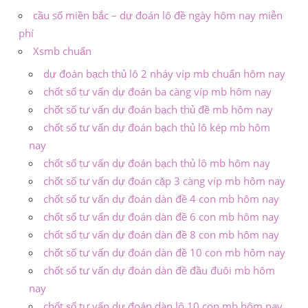
cầu số miền bắc – dự đoán lô đề ngày hôm nay miễn
phí
Xsmb chuẩn
dự đoán bạch thủ lô 2 nháy víp mb chuẩn hôm nay
chốt số tư vấn dự đoán ba càng víp mb hôm nay
chốt số tư vấn dự đoán bạch thủ đề mb hôm nay
chốt số tư vấn dự đoán bạch thủ lô kép mb hôm
nay
chốt số tư vấn dự đoán bạch thủ lô mb hôm nay
chốt số tư vấn dự đoán cặp 3 càng víp mb hôm nay
chốt số tư vấn dự đoán dàn đề 4 con mb hôm nay
chốt số tư vấn dự đoán dàn đề 6 con mb hôm nay
chốt số tư vấn dự đoán dàn đề 8 con mb hôm nay
chốt số tư vấn dự đoán dàn đề 10 con mb hôm nay
chốt số tư vấn dự đoán dàn đề đầu đuôi mb hôm
nay
chốt số tư vấn dự đoán dàn lô 10 con mb hôm nay