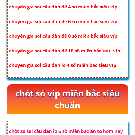
chuyên gia soi cầu dàn đề 4 số miền bắc siêu víp
chuyên gia soi cầu dàn đề 6 số miền bắc siêu víp
chuyên gia soi cầu dàn đề 8 số miền bắc siêu víp
chuyên gia soi cầu dàn đề 10 số miền bắc siêu víp
chuyên gia soi cầu dàn lô 4 số miền bắc siêu víp
chốt số vip miền bắc siêu
chuẩn
chốt số soi cầu dàn lô 6 số miền bắc ăn to hôm nay