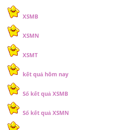
XSMB
XSMN
XSMT
kết quả hôm nay
Sổ kết quả XSMB
Sổ kết quả XSMN