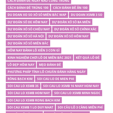
CÁCH ĐÁNH ĐỀ NGÀY NÀO CŨNG TRÚNG
CÁCH ĐÁNH ĐỀ TRÚNG 100
CÁCH ĐÁNH ĐỀ ĂN 100
DU DOAN XO SO XỔ SỐ MIỀN BẮC WAP
DU DOAN XSMB 3 SO
DỰ ĐOÁN SỐ DE HÔM NAY
DỰ ĐOÁN XỔ SỐ BA MIỀN
DỰ ĐOÁN XỔ SỐ CHIỀU NAY
DỰ ĐOÁN XỔ SỐ CHÍNH XÁC
DỰ ĐOÁN XỔ SỐ HÀ NỘI
DỰ ĐOÁN XỔ SỐ HÔM NAY
DỰ ĐOÁN XỔ SỐ MIỀN BẮC
HÔM NAY ĐÁNH LÔ XIÊN 3 CON GÌ
KINH NGHIỆM CHƠI LÔ DE MIỀN BẮC 2021
KẾT QUẢ LÔ ĐỀ
LÔ ĐẸP HÔM NAY
MẸO ĐÁNH ĐỀ
PHƯƠNG PHÁP TÍNH LÔ CHUẨN ĐÁNH HÀNG NGÀY
RỒNG BẠCH KIM
SOI CAU LO DE MIEN PHI
SOI CAU LO XSMB 3S
SOI CAU LO XSMB 16 NHAY HOM NAY
SOI CAU LO XSMB HOM NAY
SOI CAU LO XSMB MINH NGOC
SOI CAU LO XSMB RONG BACH KIM
SOI CAU XSMB 1 LO DUY NHAT
SOI CẦU LÔ 3 CÀNG MIỄN PHÍ