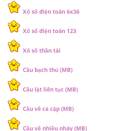
Xổ số điện toán 6x36
Xổ số điện toán 123
Xổ số thần tài
Cầu bạch thủ (MB)
Cầu lật liên tục (MB)
Cầu về cả cặp (MB)
Cầu về nhiều nháy (MB)