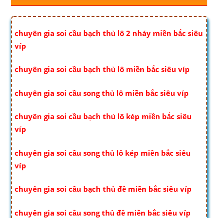
chuyên gia soi cầu bạch thủ lô 2 nháy miền bắc siêu
víp
chuyên gia soi cầu bạch thủ lô miền bắc siêu víp
chuyên gia soi cầu song thủ lô miền bắc siêu víp
chuyên gia soi cầu bạch thủ lô kép miền bắc siêu
víp
chuyên gia soi cầu song thủ lô kép miền bắc siêu
víp
chuyên gia soi cầu bạch thủ đề miền bắc siêu víp
chuyên gia soi cầu song thủ đề miền bắc siêu víp