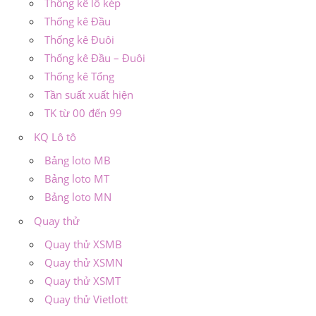
Thống kê lô kép
Thống kê Đầu
Thống kê Đuôi
Thống kê Đầu – Đuôi
Thống kê Tổng
Tần suất xuất hiện
TK từ 00 đến 99
KQ Lô tô
Bảng loto MB
Bảng loto MT
Bảng loto MN
Quay thử
Quay thử XSMB
Quay thử XSMN
Quay thử XSMT
Quay thử Vietlott