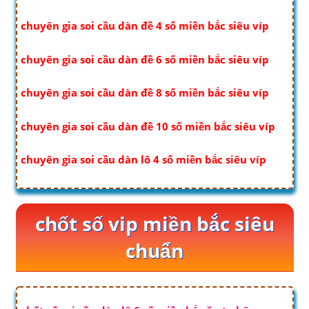
chuyên gia soi cầu dàn đề 4 số miền bắc siêu víp
chuyên gia soi cầu dàn đề 6 số miền bắc siêu víp
chuyên gia soi cầu dàn đề 8 số miền bắc siêu víp
chuyên gia soi cầu dàn đề 10 số miền bắc siêu víp
chuyên gia soi cầu dàn lô 4 số miền bắc siêu víp
chốt số vip miền bắc siêu
chuẩn