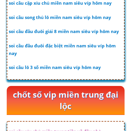
soi cầu cặp xỉu chủ miền nam siêu víp hôm nay
soi cầu song thủ lô miền nam siêu víp hôm nay
soi cầu đầu đuôi giải 8 miền nam siêu víp hôm nay
soi cầu đầu đuôi đặc biệt miền nam siêu víp hôm
nay
soi cầu lô 3 số miền nam siêu víp hôm nay
chốt số vip miền trung đại
lộc