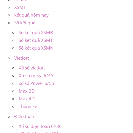
XSMT
kết quả hôm nay
Sổ kết quả
Sổ kết quả XSMB
Sổ kết quả XSMT
Sổ kết quả XSMN
Vietlott
Xổ số vietlott
Xo so mega 6/45
xổ số Power 6/55
Max 3D
Max 4D
Thống kê
Điện toán
Xổ số điện toán 6×36