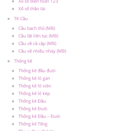
Xổ số điện toán 123
Xổ số thần tài
TK Cầu
Cầu bạch thủ (MB)
Cầu lật liên tục (MB)
Cầu về cả cặp (MB)
Cầu về nhiều nháy (MB)
Thống kê
Thống kê đầu đuôi
Thống kê lô gan
Thống kê lô xiên
Thống kê lô kép
Thống kê Đầu
Thống kê Đuôi
Thống kê Đầu – Đuôi
Thống kê Tổng