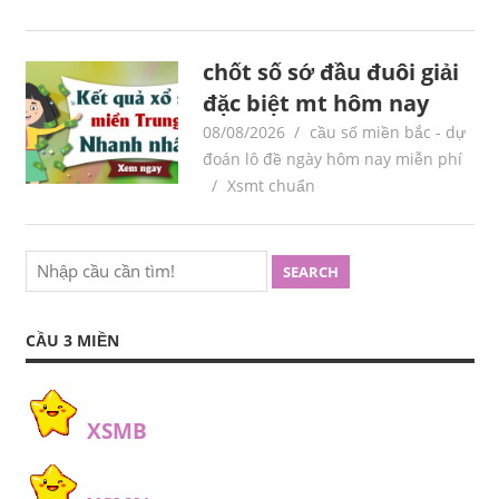
chốt số sớ đầu đuôi giải
đặc biệt mt hôm nay
08/08/2026
cầu số miền bắc - dự
đoán lô đề ngày hôm nay miễn phí
Xsmt chuẩn
SEARCH
CẦU 3 MIỀN
XSMB