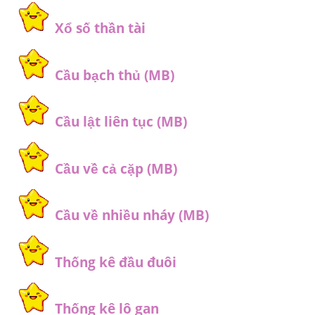
Xổ số thần tài
Cầu bạch thủ (MB)
Cầu lật liên tục (MB)
Cầu về cả cặp (MB)
Cầu về nhiều nháy (MB)
Thống kê đầu đuôi
Thống kê lô gan