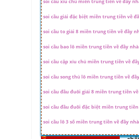
soi cầu xỉu chủ miền trung tiền về đầy nh
soi cầu giải đặc biệt miền trung tiền về đ
soi cầu to giải 8 miền trung tiền về đầy n
soi cầu bao lô miền trung tiền về đầy nhà
soi cầu cặp xỉu chủ miền trung tiền về đầ
soi cầu song thủ lô miền trung tiền về đầ
soi cầu đầu đuôi giải 8 miền trung tiền v
soi cầu đầu đuôi đặc biệt miền trung tiề
soi cầu lô 3 số miền trung tiền về đầy nhà