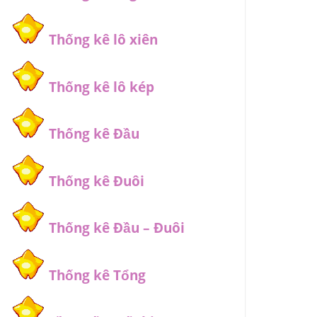
Thống kê lô xiên
Thống kê lô kép
Thống kê Đầu
Thống kê Đuôi
Thống kê Đầu – Đuôi
Thống kê Tổng