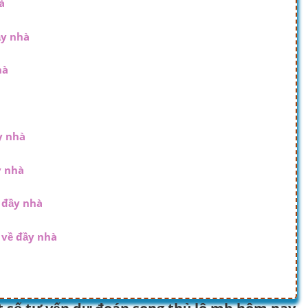
à
ầy nhà
hà
y nhà
y nhà
ề đầy nhà
n về đầy nhà