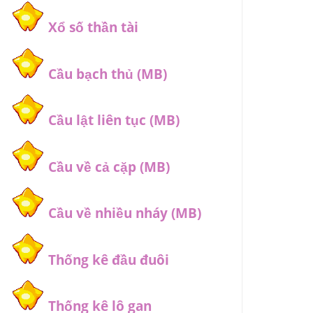
Xổ số thần tài
Cầu bạch thủ (MB)
Cầu lật liên tục (MB)
Cầu về cả cặp (MB)
Cầu về nhiều nháy (MB)
Thống kê đầu đuôi
Thống kê lô gan