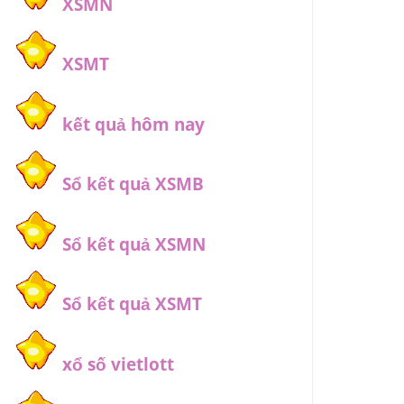
XSMN
XSMT
kết quả hôm nay
Sổ kết quả XSMB
Sổ kết quả XSMN
Sổ kết quả XSMT
xổ số vietlott