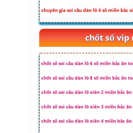
chuyên gia soi cầu dàn lô 4 số miền bắc s
chốt số vip
chốt số soi cầu dàn lô 6 số miền bắc ăn 
chốt số soi cầu dàn lô 8 số miền bắc ăn 
chốt số soi cầu dàn lô xiên 2 miền bắc ă
chốt số soi cầu dàn lô xiên 3 miền bắc ă
chốt số soi cầu dàn lô xiên 4 miền bắc ă