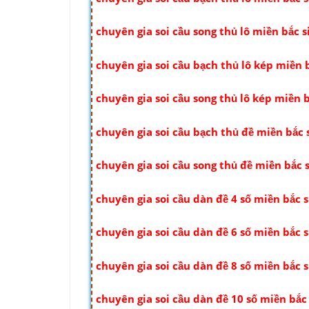
chuyên gia soi cầu song thủ lô miền bắc s
chuyên gia soi cầu bạch thủ lô kép miền 
chuyên gia soi cầu song thủ lô kép miền b
chuyên gia soi cầu bạch thủ đề miền bắc 
chuyên gia soi cầu song thủ đề miền bắc 
chuyên gia soi cầu dàn đề 4 số miền bắc s
chuyên gia soi cầu dàn đề 6 số miền bắc s
chuyên gia soi cầu dàn đề 8 số miền bắc s
chuyên gia soi cầu dàn đề 10 số miền bắc 