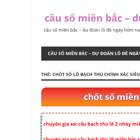
Skip
to
cầu số miền bắc – 
content
cầu số miền bắc – dự đoán lô đề ngày hôm na
CẦU SỐ MIỀN BẮC – DỰ ĐOÁN LÔ ĐỀ NGÀ
THẺ:
CHỐT SỐ LÔ BẠCH THỦ CHÍNH XÁC SIÊ
chốt số miền
chuyên gia soi cầu bạch thủ lô 2 nháy mi
chuyên gia soi cầu bạch thủ lô miền bắc s