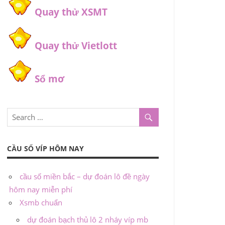
Quay thử XSMT
Quay thử Vietlott
Sổ mơ
CẦU SỐ VÍP HÔM NAY
cầu số miền bắc – dự đoán lô đề ngày
hôm nay miễn phí
Xsmb chuẩn
dự đoán bạch thủ lô 2 nháy víp mb