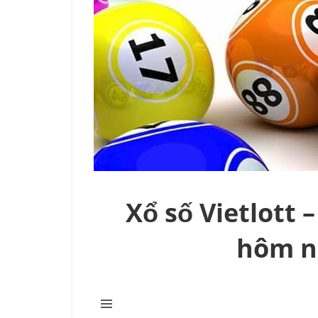
Xổ số Vietlott –
hôm n