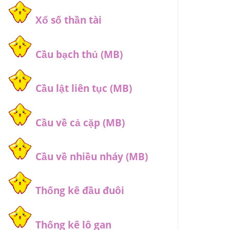
Xổ số thần tài
Cầu bạch thủ (MB)
Cầu lật liên tục (MB)
Cầu về cả cặp (MB)
Cầu về nhiều nháy (MB)
Thống kê đầu đuôi
Thống kê lô gan