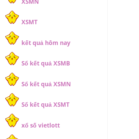
XSMN
XSMT
kết quả hôm nay
Sổ kết quả XSMB
Sổ kết quả XSMN
Sổ kết quả XSMT
xổ số vietlott