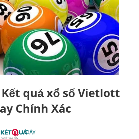
 Kết quả xổ số Vietlott
ay Chính Xác