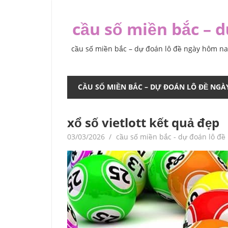
Skip
to
cầu số miền bắc – 
content
cầu số miền bắc – dự đoán lô đề ngày hôm na
CẦU SỐ MIỀN BẮC – DỰ ĐOÁN LÔ ĐỀ NGÀ
xổ số vietlott kết quả đẹp
03/03/2026
cầu số miền bắc - dự đoán lô đ