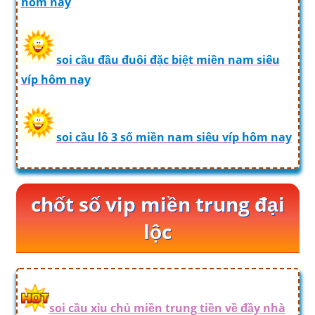
hôm nay
soi cầu đầu đuôi đặc biệt miền nam siêu
víp hôm nay
soi cầu lô 3 số miền nam siêu víp hôm nay
chốt số vip miền trung đại
lộc
soi cầu xỉu chủ miền trung tiền về đầy nhà