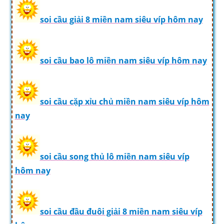
soi cầu giải 8 miền nam siêu víp hôm nay
soi cầu bao lô miền nam siêu víp hôm nay
soi cầu cặp xỉu chủ miền nam siêu víp hôm
nay
soi cầu song thủ lô miền nam siêu víp
hôm nay
soi cầu đầu đuôi giải 8 miền nam siêu víp