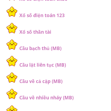
Xổ số điện toán 123
Xổ số thần tài
Cầu bạch thủ (MB)
Cầu lật liên tục (MB)
Cầu về cả cặp (MB)
Cầu về nhiều nháy (MB)