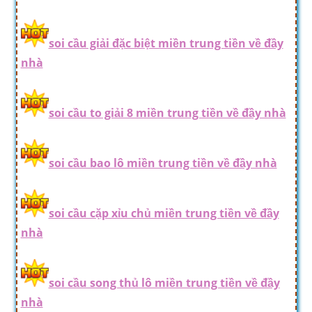
soi cầu giải đặc biệt miền trung tiền về đầy
nhà
soi cầu to giải 8 miền trung tiền về đầy nhà
soi cầu bao lô miền trung tiền về đầy nhà
soi cầu cặp xỉu chủ miền trung tiền về đầy
nhà
soi cầu song thủ lô miền trung tiền về đầy
nhà