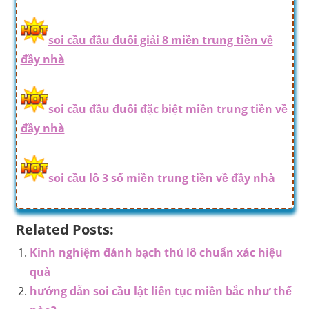
soi cầu đầu đuôi giải 8 miền trung tiền về
đầy nhà
soi cầu đầu đuôi đặc biệt miền trung tiền về
đầy nhà
soi cầu lô 3 số miền trung tiền về đầy nhà
Related Posts:
Kinh nghiệm đánh bạch thủ lô chuẩn xác hiệu
quả
hướng dẫn soi cầu lật liên tục miền bắc như thế