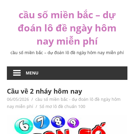
Skip
cầu số miền bắc – dự
to
content
đoán lô đề ngày hôm
nay miễn phí
cầu số miền bắc – dự đoán lô đề ngày hôm nay miễn phí
MENU
Cầu về 2 nháy hôm nay
06/05/2026
cầu số miền bắc - dự đoán lô đề ngày hôm
nay miễn phí
Sổ mơ lô đề chuẩn 100