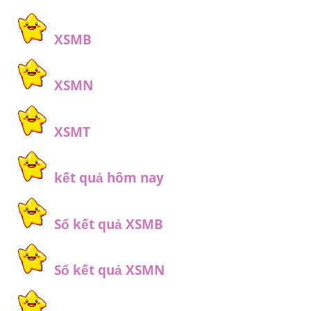
XSMB
XSMN
XSMT
kết quả hôm nay
Sổ kết quả XSMB
Sổ kết quả XSMN