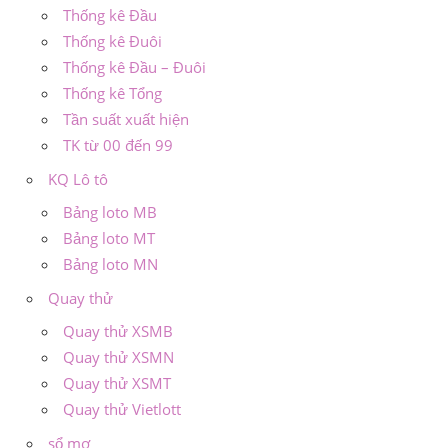
Thống kê Đầu
Thống kê Đuôi
Thống kê Đầu – Đuôi
Thống kê Tổng
Tần suất xuất hiện
TK từ 00 đến 99
KQ Lô tô
Bảng loto MB
Bảng loto MT
Bảng loto MN
Quay thử
Quay thử XSMB
Quay thử XSMN
Quay thử XSMT
Quay thử Vietlott
sổ mơ