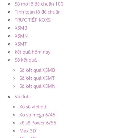
Sổ mơ lô đề chuẩn 100
Tính toán lô đề chuẩn
TRỰC TIẾP KQXS
XSMB
XSMN
XSMT
kết quả hôm nay
Sổ kết quả
Sổ kết quả XSMB
Sổ kết quả XSMT
Sổ kết quả XSMN
Vietlott
Xổ số vietlott
Xo so mega 6/45
xổ số Power 6/55
Max 3D