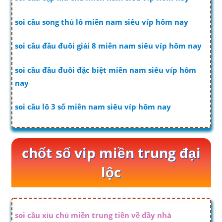
soi cầu song thủ lô miền nam siêu víp hôm nay
soi cầu đầu đuôi giải 8 miền nam siêu víp hôm nay
soi cầu đầu đuôi đặc biệt miền nam siêu víp hôm
nay
soi cầu lô 3 số miền nam siêu víp hôm nay
chốt số vip miền trung đại
lộc
soi cầu xỉu chủ miền trung tiền về đầy nhà