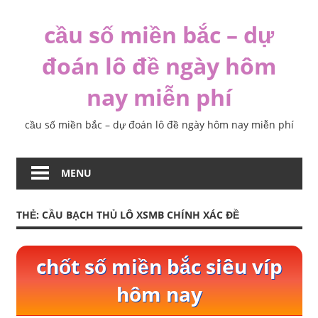
Skip
cầu số miền bắc – dự
to
content
đoán lô đề ngày hôm
nay miễn phí
cầu số miền bắc – dự đoán lô đề ngày hôm nay miễn phí
MENU
THẺ:
CẦU BẠCH THỦ LÔ XSMB CHÍNH XÁC ĐỀ
chốt số miền bắc siêu víp
hôm nay