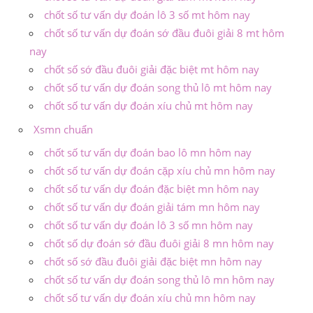
chốt số tư vấn dự đoán lô 3 số mt hôm nay
chốt số tư vấn dự đoán sớ đầu đuôi giải 8 mt hôm
nay
chốt số sớ đầu đuôi giải đặc biệt mt hôm nay
chốt số tư vấn dự đoán song thủ lô mt hôm nay
chốt số tư vấn dự đoán xíu chủ mt hôm nay
Xsmn chuẩn
chốt số tư vấn dự đoán bao lô mn hôm nay
chốt số tư vấn dự đoán cặp xíu chủ mn hôm nay
chốt số tư vấn dự đoán đặc biệt mn hôm nay
chốt số tư vấn dự đoán giải tám mn hôm nay
chốt số tư vấn dự đoán lô 3 số mn hôm nay
chốt số dự đoán sớ đầu đuôi giải 8 mn hôm nay
chốt số sớ đầu đuôi giải đặc biệt mn hôm nay
chốt số tư vấn dự đoán song thủ lô mn hôm nay
chốt số tư vấn dự đoán xíu chủ mn hôm nay