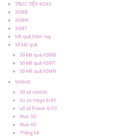
TRỰC TIẾP KQXS
XSMB
XSMN
XSMT
kết quả hôm nay
Sổ kết quả
Sổ kết quả XSMB
Sổ kết quả XSMT
Sổ kết quả XSMN
Vietlott
Xổ số vietlott
Xo so mega 6/45
xổ số Power 6/55
Max 3D
Max 4D
Thống kê