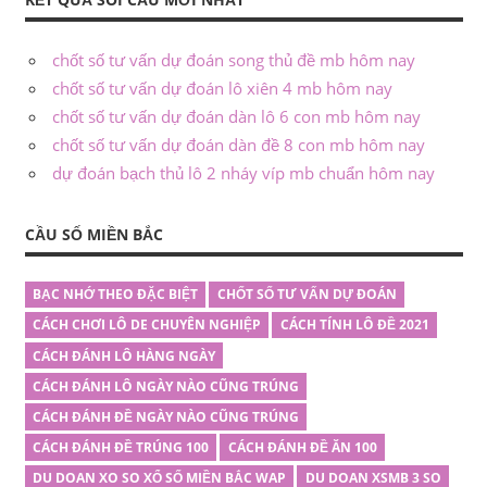
chốt số tư vấn dự đoán song thủ đề mb hôm nay
chốt số tư vấn dự đoán lô xiên 4 mb hôm nay
chốt số tư vấn dự đoán dàn lô 6 con mb hôm nay
chốt số tư vấn dự đoán dàn đề 8 con mb hôm nay
dự đoán bạch thủ lô 2 nháy víp mb chuẩn hôm nay
CẦU SỐ MIỀN BẮC
BẠC NHỚ THEO ĐẶC BIỆT
CHỐT SỐ TƯ VẤN DỰ ĐOÁN
CÁCH CHƠI LÔ DE CHUYÊN NGHIỆP
CÁCH TÍNH LÔ ĐỀ 2021
CÁCH ĐÁNH LÔ HÀNG NGÀY
CÁCH ĐÁNH LÔ NGÀY NÀO CŨNG TRÚNG
CÁCH ĐÁNH ĐỀ NGÀY NÀO CŨNG TRÚNG
CÁCH ĐÁNH ĐỀ TRÚNG 100
CÁCH ĐÁNH ĐỀ ĂN 100
DU DOAN XO SO XỔ SỐ MIỀN BẮC WAP
DU DOAN XSMB 3 SO