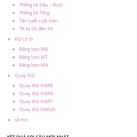
Thống kê Đầu – Đuôi
Thống kê Tổng
Tần suất xuất hiện
TK từ 00 đến 99
KQ Lô tô
Bảng loto MB
Bảng loto MT
Bảng loto MN
Quay thử
Quay thử XSMB
Quay thử XSMN
Quay thử XSMT
Quay thử Vietlott
sổ mơ
KẾT QUẢ SOI CẦU MỚI NHẤT