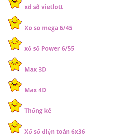
xổ số vietlott
Xo so mega 6/45
xổ số Power 6/55
Max 3D
Max 4D
Thống kê
Xổ số điện toán 6x36