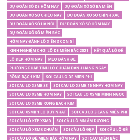
DỰ ĐOÁN SỐ DE HÔM NAY
DỰ ĐOÁN XỔ SỐ BA MIỀN
DỰ ĐOÁN XỔ SỐ CHIỀU NAY
DỰ ĐOÁN XỔ SỐ CHÍNH XÁC
DỰ ĐOÁN XỔ SỐ HÀ NỘI
DỰ ĐOÁN XỔ SỐ HÔM NAY
DỰ ĐOÁN XỔ SỐ MIỀN BẮC
HÔM NAY ĐÁNH LÔ XIÊN 3 CON GÌ
KINH NGHIỆM CHƠI LÔ DE MIỀN BẮC 2021
KẾT QUẢ LÔ ĐỀ
LÔ ĐẸP HÔM NAY
MẸO ĐÁNH ĐỀ
PHƯƠNG PHÁP TÍNH LÔ CHUẨN ĐÁNH HÀNG NGÀY
RỒNG BẠCH KIM
SOI CAU LO DE MIEN PHI
SOI CAU LO XSMB 3S
SOI CAU LO XSMB 16 NHAY HOM NAY
SOI CAU LO XSMB HOM NAY
SOI CAU LO XSMB MINH NGOC
SOI CAU LO XSMB RONG BACH KIM
SOI CAU XSMB 1 LO DUY NHAT
SOI CẦU LÔ 3 CÀNG MIỄN PHÍ
SOI CẦU LÔ KÉP XSMB
SOI CẦU LÔ MN ÂM DƯƠNG
SOI CẦU LÔ XSMB CHUẨN
SOI CẦU LÔ ĐẸP
SOI CẦU LÔ ĐỀ
SOI CẦU LÔ ĐỀ MIỀN BẮC HÔM NAY
SOI CẦU MIỀN BẮC