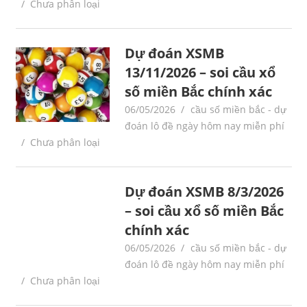
Chưa phân loại
Dự đoán XSMB
13/11/2026 – soi cầu xổ
số miền Bắc chính xác
06/05/2026
cầu số miền bắc - dự
đoán lô đề ngày hôm nay miễn phí
Chưa phân loại
Dự đoán XSMB 8/3/2026
– soi cầu xổ số miền Bắc
chính xác
06/05/2026
cầu số miền bắc - dự
đoán lô đề ngày hôm nay miễn phí
Chưa phân loại