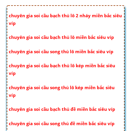
chuyên gia soi cầu bạch thủ lô 2 nháy miền bắc siêu
víp
chuyên gia soi cầu bạch thủ lô miền bắc siêu víp
chuyên gia soi cầu song thủ lô miền bắc siêu víp
chuyên gia soi cầu bạch thủ lô kép miền bắc siêu
víp
chuyên gia soi cầu song thủ lô kép miền bắc siêu
víp
chuyên gia soi cầu bạch thủ đề miền bắc siêu víp
chuyên gia soi cầu song thủ đề miền bắc siêu víp