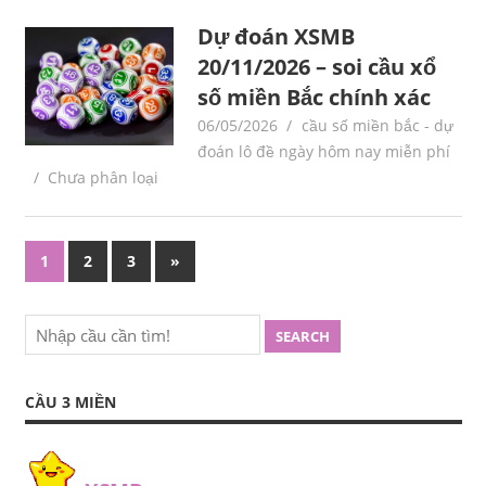
Dự đoán XSMB
20/11/2026 – soi cầu xổ
số miền Bắc chính xác
06/05/2026
cầu số miền bắc - dự
đoán lô đề ngày hôm nay miễn phí
Chưa phân loại
Điều
Next
1
2
3
»
Posts
hướng
bài
SEARCH
viết
CẦU 3 MIỀN