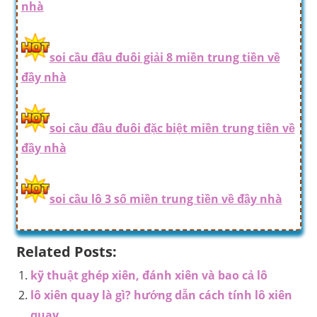
nhà
soi cầu đầu đuôi giải 8 miền trung tiền về
đầy nhà
soi cầu đầu đuôi đặc biệt miền trung tiền về
đầy nhà
soi cầu lô 3 số miền trung tiền về đầy nhà
Related Posts:
kỹ thuật ghép xiên, đánh xiên và bao cả lô
lô xiên quay là gì? hướng dẫn cách tính lô xiên
quay