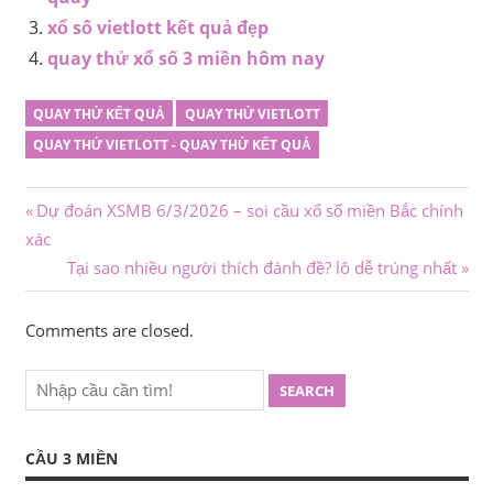
xổ số vietlott kết quả đẹp
quay thử xổ số 3 miền hôm nay
QUAY THỬ KẾT QUẢ
QUAY THỬ VIETLOTT
QUAY THỬ VIETLOTT - QUAY THỬ KẾT QUẢ
Điều
Previous
Dự đoán XSMB 6/3/2026 – soi cầu xổ số miền Bắc chính
Post:
xác
hướng
Next
Tại sao nhiều người thích đánh đề? lô dễ trúng nhất
bài
Post:
Comments are closed.
viết
SEARCH
CẦU 3 MIỀN