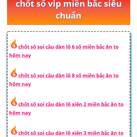
chốt số vip miền bắc siêu
chuẩn
chốt số soi cầu dàn lô 6 số miền bắc ăn to
hôm nay
chốt số soi cầu dàn lô 8 số miền bắc ăn to
hôm nay
chốt số soi cầu dàn lô xiên 2 miền bắc ăn to
hôm nay
chốt số soi cầu dàn lô xiên 3 miền bắc ăn to