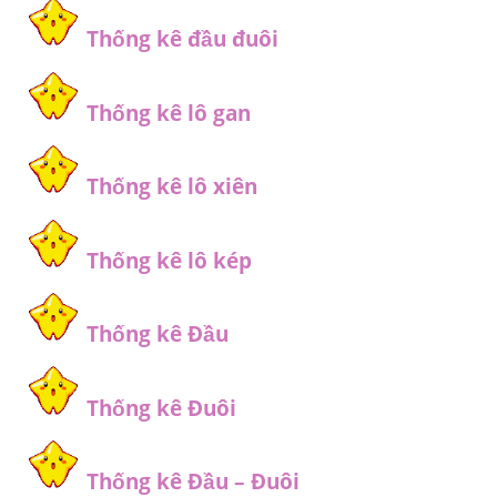
Thống kê đầu đuôi
Thống kê lô gan
Thống kê lô xiên
Thống kê lô kép
Thống kê Đầu
Thống kê Đuôi
Thống kê Đầu – Đuôi