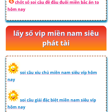
chốt số soi cầu đề đầu đuôi miền bắc ăn to
hôm nay
lấy số vip miền nam siêu
phát tài
soi cầu xỉu chủ miền nam siêu víp hôm
nay
soi cầu giải đặc biệt miền nam siêu víp
hôm nay