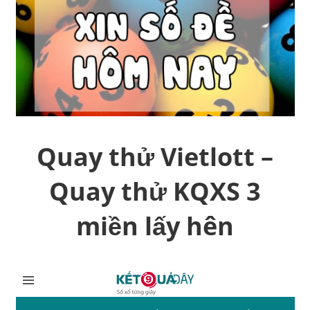
Quay thử Vietlott –
Quay thử KQXS 3
miền lấy hên