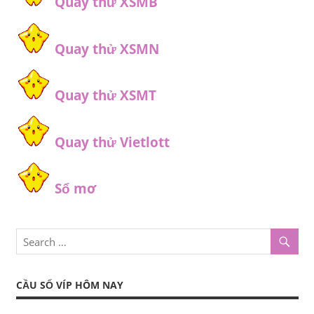
Quay thử XSMB
Quay thử XSMN
Quay thử XSMT
Quay thử Vietlott
Sổ mơ
CẦU SỐ VÍP HÔM NAY