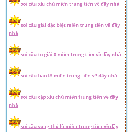
soi cầu xỉu chủ miền trung tiền về đầy nhà
soi cầu giải đặc biệt miền trung tiền về đầy
nhà
soi cầu to giải 8 miền trung tiền về đầy nhà
soi cầu bao lô miền trung tiền về đầy nhà
soi cầu cặp xỉu chủ miền trung tiền về đầy
nhà
soi cầu song thủ lô miền trung tiền về đầy