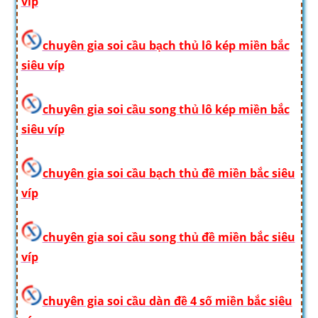
víp
chuyên gia soi cầu bạch thủ lô kép miền bắc
siêu víp
chuyên gia soi cầu song thủ lô kép miền bắc
siêu víp
chuyên gia soi cầu bạch thủ đề miền bắc siêu
víp
chuyên gia soi cầu song thủ đề miền bắc siêu
víp
chuyên gia soi cầu dàn đề 4 số miền bắc siêu