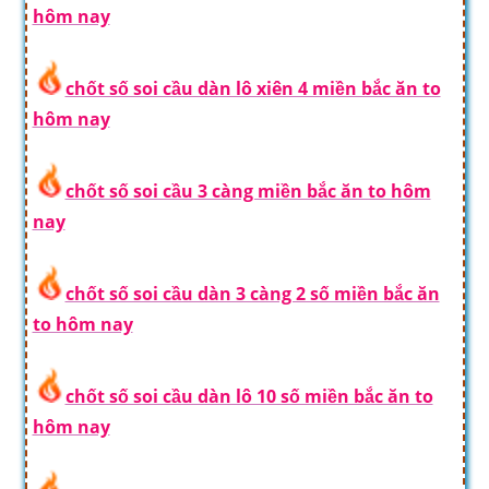
hôm nay
chốt số soi cầu dàn lô xiên 4 miền bắc ăn to
hôm nay
chốt số soi cầu 3 càng miền bắc ăn to hôm
nay
chốt số soi cầu dàn 3 càng 2 số miền bắc ăn
to hôm nay
chốt số soi cầu dàn lô 10 số miền bắc ăn to
hôm nay