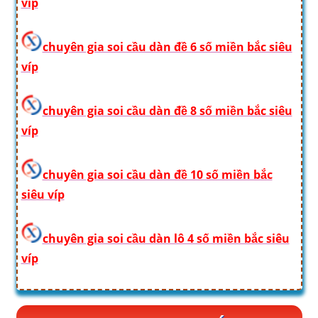
víp
chuyên gia soi cầu dàn đề 6 số miền bắc siêu
víp
chuyên gia soi cầu dàn đề 8 số miền bắc siêu
víp
chuyên gia soi cầu dàn đề 10 số miền bắc
siêu víp
chuyên gia soi cầu dàn lô 4 số miền bắc siêu
víp