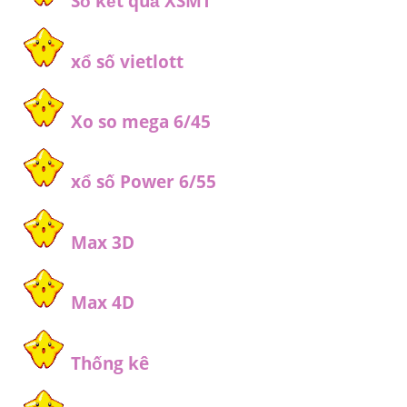
Sổ kết quả XSMT
xổ số vietlott
Xo so mega 6/45
xổ số Power 6/55
Max 3D
Max 4D
Thống kê