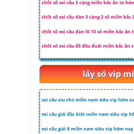
chốt số soi cầu 3 càng miền bắc ăn to hô
chốt số soi cầu dàn 3 càng 2 số miền bắc
chốt số soi cầu dàn lô 10 số miền bắc ăn
chốt số soi cầu đề đầu đuôi miền bắc ăn 
lấy số vip m
soi cầu xỉu chủ miền nam siêu víp hôm n
soi cầu giải đặc biệt miền nam siêu víp 
soi cầu giải 8 miền nam siêu víp hôm nay