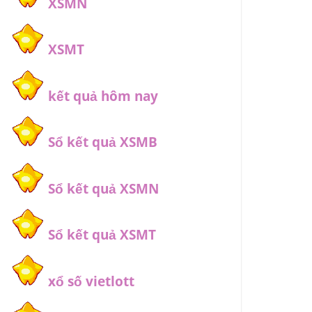
XSMN
XSMT
kết quả hôm nay
Sổ kết quả XSMB
Sổ kết quả XSMN
Sổ kết quả XSMT
xổ số vietlott