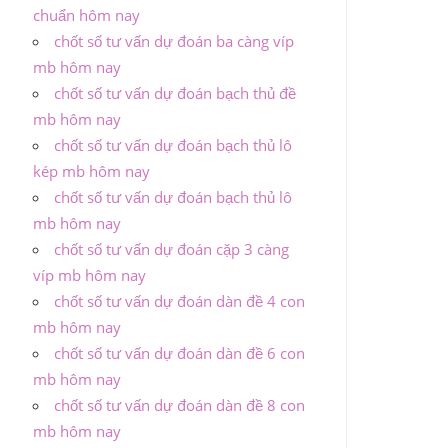
chuẩn hôm nay
chốt số tư vấn dự đoán ba càng víp
mb hôm nay
chốt số tư vấn dự đoán bạch thủ đề
mb hôm nay
chốt số tư vấn dự đoán bạch thủ lô
kép mb hôm nay
chốt số tư vấn dự đoán bạch thủ lô
mb hôm nay
chốt số tư vấn dự đoán cặp 3 càng
víp mb hôm nay
chốt số tư vấn dự đoán dàn đề 4 con
mb hôm nay
chốt số tư vấn dự đoán dàn đề 6 con
mb hôm nay
chốt số tư vấn dự đoán dàn đề 8 con
mb hôm nay