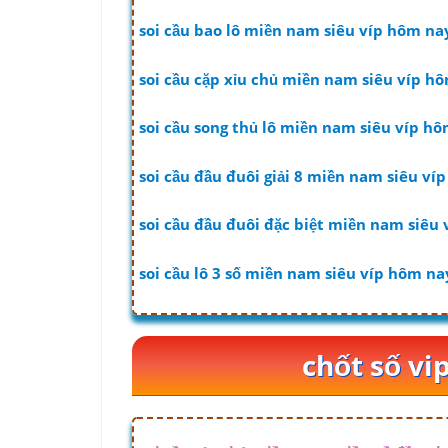
soi cầu bao lô miền nam siêu víp hôm na
soi cầu cặp xỉu chủ miền nam siêu víp h
soi cầu song thủ lô miền nam siêu víp h
soi cầu đầu đuôi giải 8 miền nam siêu ví
soi cầu đầu đuôi đặc biệt miền nam siêu
soi cầu lô 3 số miền nam siêu víp hôm na
chốt số vi