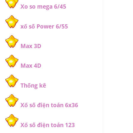
Xo so mega 6/45
xổ số Power 6/55
Max 3D
Max 4D
Thống kê
Xổ số điện toán 6x36
Xổ số điện toán 123