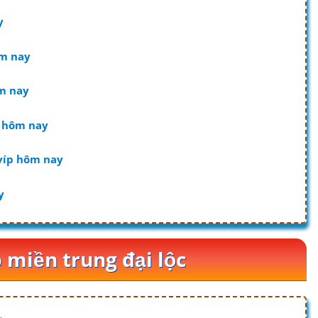
y
ôm nay
ôm nay
p hôm nay
 víp hôm nay
y
p miền trung đại lộc