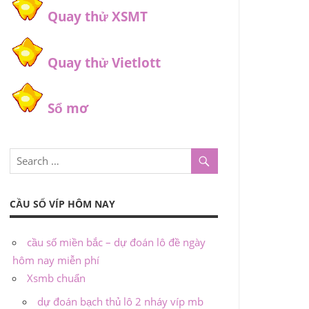
Quay thử XSMT
Quay thử Vietlott
Sổ mơ
CẦU SỐ VÍP HÔM NAY
cầu số miền bắc – dự đoán lô đề ngày
hôm nay miễn phí
Xsmb chuẩn
dự đoán bạch thủ lô 2 nháy víp mb