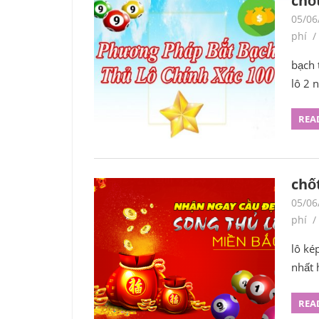
chố
05/06
phí
bạch 
lô 2 
REA
chố
05/06
phí
lô ké
nhất 
REA