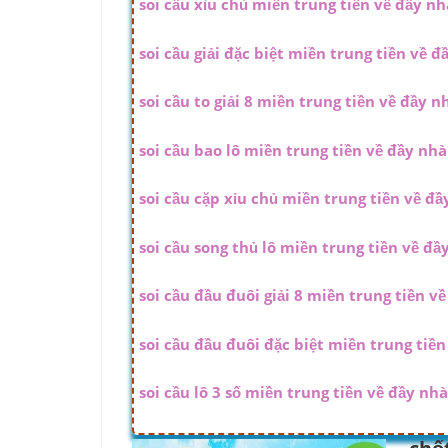
soi cầu xỉu chủ miền trung tiền về đầy nh
soi cầu giải đặc biệt miền trung tiền về đ
soi cầu to giải 8 miền trung tiền về đầy n
soi cầu bao lô miền trung tiền về đầy nhà
soi cầu cặp xỉu chủ miền trung tiền về đầ
soi cầu song thủ lô miền trung tiền về đầ
soi cầu đầu đuôi giải 8 miền trung tiền v
soi cầu đầu đuôi đặc biệt miền trung tiề
soi cầu lô 3 số miền trung tiền về đầy nhà