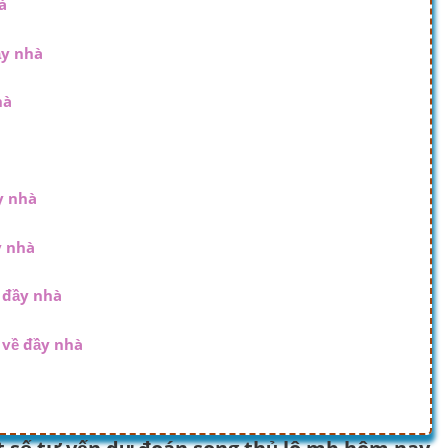
à
ầy nhà
hà
y nhà
y nhà
ề đầy nhà
n về đầy nhà