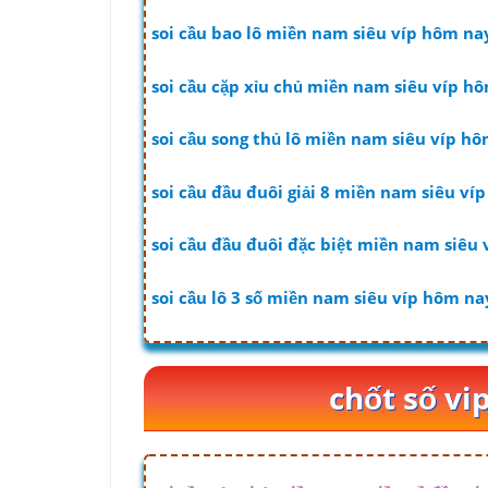
soi cầu bao lô miền nam siêu víp hôm na
soi cầu cặp xỉu chủ miền nam siêu víp h
soi cầu song thủ lô miền nam siêu víp h
soi cầu đầu đuôi giải 8 miền nam siêu ví
soi cầu đầu đuôi đặc biệt miền nam siêu
soi cầu lô 3 số miền nam siêu víp hôm na
chốt số vi