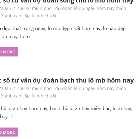
t số tư vấn dự đoán song thủ lô mb hôm nay
/2026
cầu số miền bắc - dự đoán lô đề ngày hôm nay miễn
Xsmb cao cấp
,
Xsmb chuẩn
p đẹp nhất trong ngày, lô mb đẹp nhất hôm nay, lô nào đẹp
hôm nay, lô tô
D MORE
t số tư vấn dự đoán bạch thủ lô mb hôm nay
/2026
cầu số miền bắc - dự đoán lô đề ngày hôm nay miễn
Xsmb cao cấp
,
Xsmb chuẩn
thủ lô 2 nháy hôm nay, bạch thủ lô 2 nháy miền bắc, lo 2nhay,
nháy, 2
D MORE