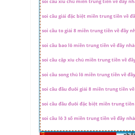
soi cầu xỉu chủ miền trung tiền về đầy nh
soi cầu giải đặc biệt miền trung tiền về đ
soi cầu to giải 8 miền trung tiền về đầy n
soi cầu bao lô miền trung tiền về đầy nhà
soi cầu cặp xỉu chủ miền trung tiền về đầ
soi cầu song thủ lô miền trung tiền về đầ
soi cầu đầu đuôi giải 8 miền trung tiền v
soi cầu đầu đuôi đặc biệt miền trung tiề
soi cầu lô 3 số miền trung tiền về đầy nhà