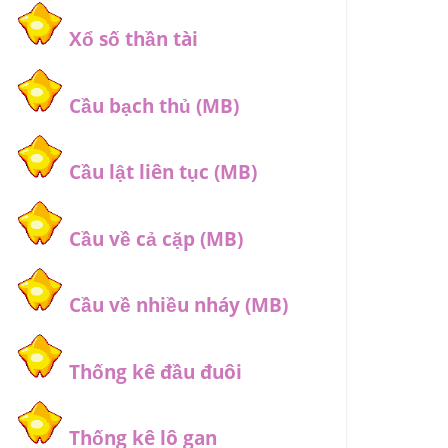
Xổ số thần tài
Cầu bạch thủ (MB)
Cầu lật liên tục (MB)
Cầu về cả cặp (MB)
Cầu về nhiều nháy (MB)
Thống kê đầu đuôi
Thống kê lô gan