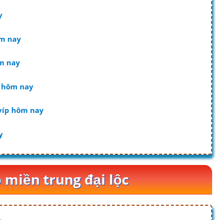
y
ôm nay
ôm nay
p hôm nay
 víp hôm nay
y
p miền trung đại lộc