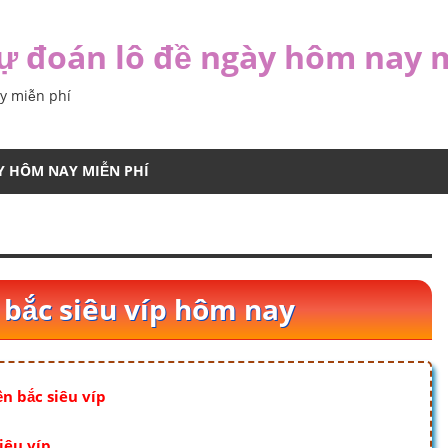
dự đoán lô đề ngày hôm nay 
y miễn phí
Y HÔM NAY MIỄN PHÍ
 bắc siêu víp hôm nay
ền bắc siêu víp
iêu víp