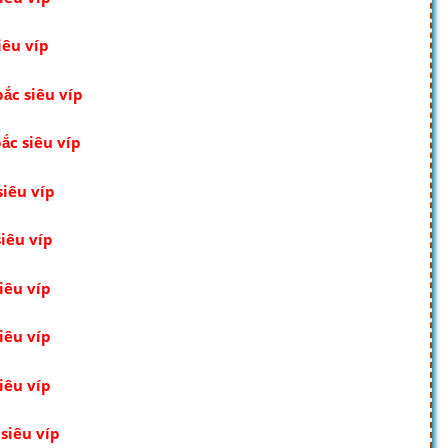
iêu víp
bắc siêu víp
ắc siêu víp
siêu víp
siêu víp
iêu víp
iêu víp
iêu víp
siêu víp