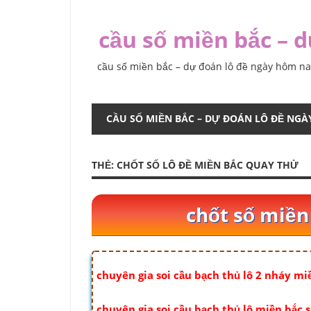
Skip
to
cầu số miền bắc – 
content
cầu số miền bắc – dự đoán lô đề ngày hôm na
CẦU SỐ MIỀN BẮC – DỰ ĐOÁN LÔ ĐỀ NGÀ
THẺ:
CHỐT SỐ LÔ ĐỀ MIỀN BẮC QUAY THỬ
chốt số miền
chuyên gia soi cầu bạch thủ lô 2 nháy mi
chuyên gia soi cầu bạch thủ lô miền bắc s