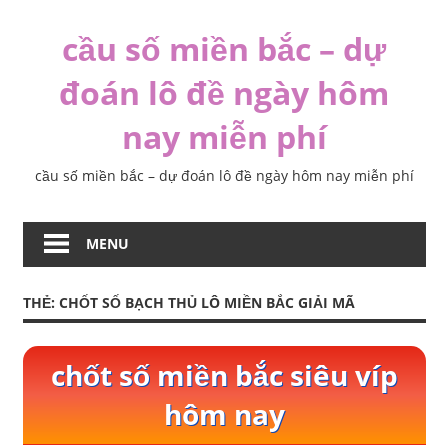
Skip
cầu số miền bắc – dự
to
content
đoán lô đề ngày hôm
nay miễn phí
cầu số miền bắc – dự đoán lô đề ngày hôm nay miễn phí
MENU
THẺ:
CHỐT SỐ BẠCH THỦ LÔ MIỀN BẮC GIẢI MÃ
chốt số miền bắc siêu víp
hôm nay