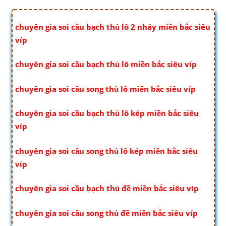
chuyên gia soi cầu bạch thủ lô 2 nháy miền bắc siêu
víp
chuyên gia soi cầu bạch thủ lô miền bắc siêu víp
chuyên gia soi cầu song thủ lô miền bắc siêu víp
chuyên gia soi cầu bạch thủ lô kép miền bắc siêu
víp
chuyên gia soi cầu song thủ lô kép miền bắc siêu
víp
chuyên gia soi cầu bạch thủ đề miền bắc siêu víp
chuyên gia soi cầu song thủ đề miền bắc siêu víp