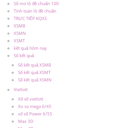
Sổ mơ lô đề chuẩn 100
Tính toán lô đề chuẩn
TRỰC TIẾP KQXS
XSMB
XSMN
XSMT
kết quả hôm nay
Sổ kết quả
Sổ kết quả XSMB
Sổ kết quả XSMT
Sổ kết quả XSMN
Vietlott
Xổ số vietlott
Xo so mega 6/45
xổ số Power 6/55
Max 3D