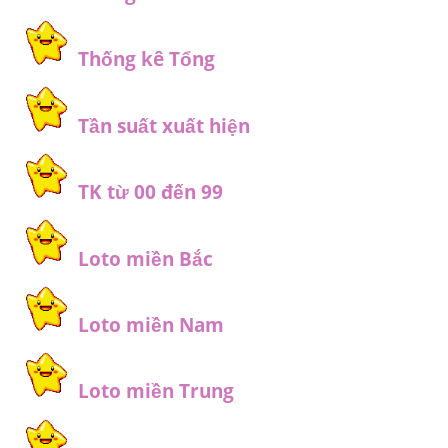
Thống kê Tổng
Tần suất xuất hiện
TK từ 00 đến 99
Loto miền Bắc
Loto miền Nam
Loto miền Trung