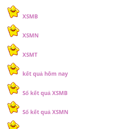
XSMB
XSMN
XSMT
kết quả hôm nay
Sổ kết quả XSMB
Sổ kết quả XSMN