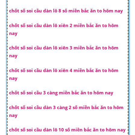
chốt số soi cầu dàn lô 8 số miền bắc ăn to hôm nay
chốt số soi cầu dàn lô xiên 2 miền bắc ăn to hôm
nay
chốt số soi cầu dàn lô xiên 3 miền bắc ăn to hôm
nay
chốt số soi cầu dàn lô xiên 4 miền bắc ăn to hôm
nay
chốt số soi cầu 3 càng miền bắc ăn to hôm nay
chốt số soi cầu dàn 3 càng 2 số miền bắc ăn to hôm
nay
chốt số soi cầu dàn lô 10 số miền bắc ăn to hôm nay