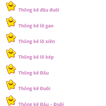
Thống kê đầu đuôi
Thống kê lô gan
Thống kê lô xiên
Thống kê lô kép
Thống kê Đầu
Thống kê Đuôi
Thống kê Đầu – Đuôi