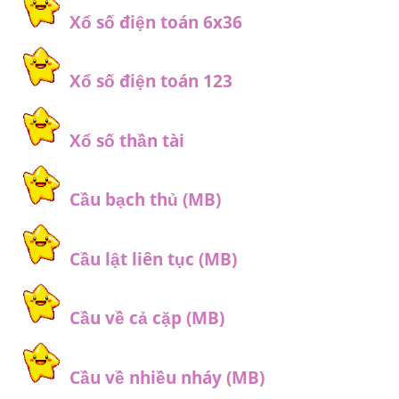
Xổ số điện toán 6x36
Xổ số điện toán 123
Xổ số thần tài
Cầu bạch thủ (MB)
Cầu lật liên tục (MB)
Cầu về cả cặp (MB)
Cầu về nhiều nháy (MB)