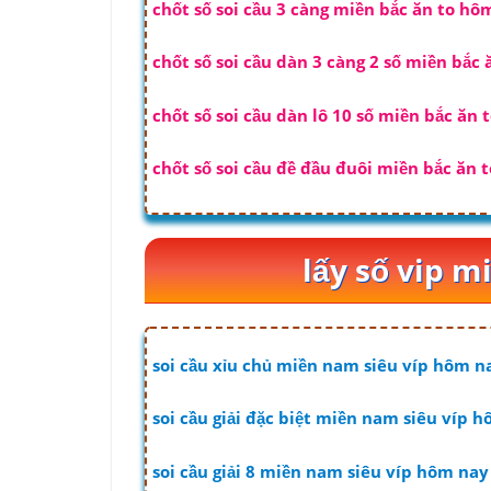
chốt số soi cầu 3 càng miền bắc ăn to hô
chốt số soi cầu dàn 3 càng 2 số miền bắc
chốt số soi cầu dàn lô 10 số miền bắc ăn
chốt số soi cầu đề đầu đuôi miền bắc ăn 
lấy số vip m
soi cầu xỉu chủ miền nam siêu víp hôm n
soi cầu giải đặc biệt miền nam siêu víp 
soi cầu giải 8 miền nam siêu víp hôm nay