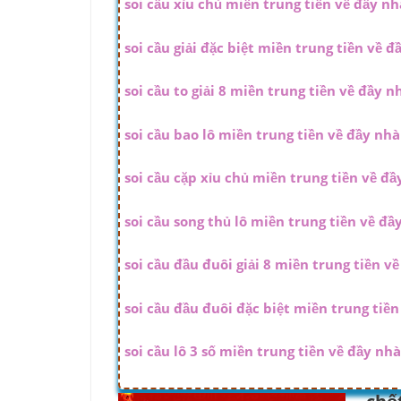
soi cầu xỉu chủ miền trung tiền về đầy nh
soi cầu giải đặc biệt miền trung tiền về đ
soi cầu to giải 8 miền trung tiền về đầy n
soi cầu bao lô miền trung tiền về đầy nhà
soi cầu cặp xỉu chủ miền trung tiền về đầ
soi cầu song thủ lô miền trung tiền về đầ
soi cầu đầu đuôi giải 8 miền trung tiền v
soi cầu đầu đuôi đặc biệt miền trung tiề
soi cầu lô 3 số miền trung tiền về đầy nhà