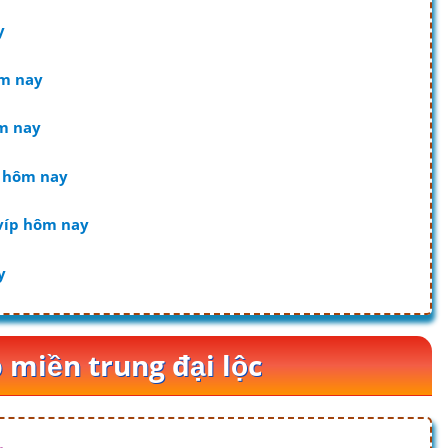
y
ôm nay
ôm nay
p hôm nay
 víp hôm nay
y
p miền trung đại lộc