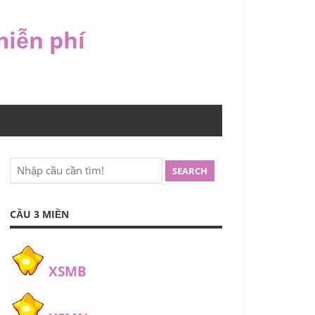
miễn phí
SEARCH
CẦU 3 MIỀN
XSMB