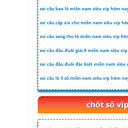
soi cầu bao lô miền nam siêu víp hôm na
soi cầu cặp xỉu chủ miền nam siêu víp h
soi cầu song thủ lô miền nam siêu víp h
soi cầu đầu đuôi giải 8 miền nam siêu ví
soi cầu đầu đuôi đặc biệt miền nam siêu
soi cầu lô 3 số miền nam siêu víp hôm na
chốt số vi