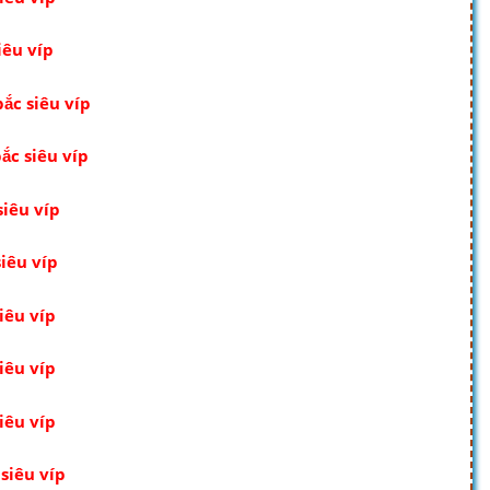
iêu víp
bắc siêu víp
ắc siêu víp
siêu víp
siêu víp
iêu víp
iêu víp
iêu víp
siêu víp