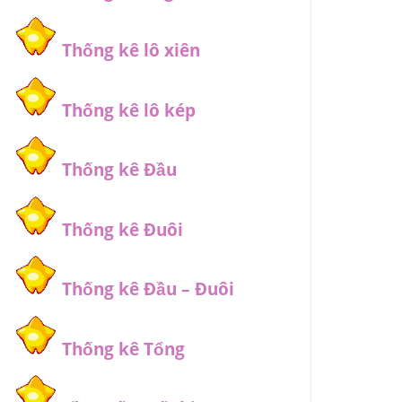
Thống kê lô xiên
Thống kê lô kép
Thống kê Đầu
Thống kê Đuôi
Thống kê Đầu – Đuôi
Thống kê Tổng