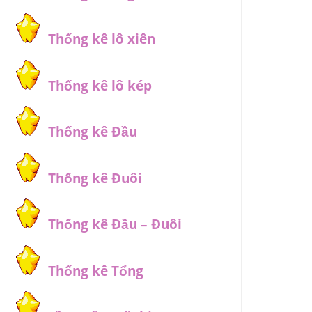
Thống kê lô xiên
Thống kê lô kép
Thống kê Đầu
Thống kê Đuôi
Thống kê Đầu – Đuôi
Thống kê Tổng