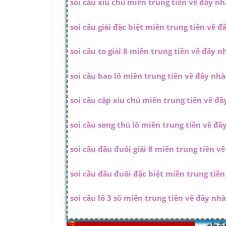
soi cầu xỉu chủ miền trung tiền về đầy nh
soi cầu giải đặc biệt miền trung tiền về đ
soi cầu to giải 8 miền trung tiền về đầy n
soi cầu bao lô miền trung tiền về đầy nhà
soi cầu cặp xỉu chủ miền trung tiền về đầ
soi cầu song thủ lô miền trung tiền về đầ
soi cầu đầu đuôi giải 8 miền trung tiền v
soi cầu đầu đuôi đặc biệt miền trung tiề
soi cầu lô 3 số miền trung tiền về đầy nhà