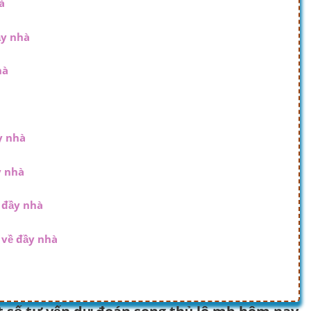
à
ầy nhà
hà
y nhà
y nhà
ề đầy nhà
n về đầy nhà