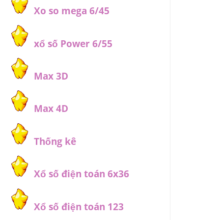
Xo so mega 6/45
xổ số Power 6/55
Max 3D
Max 4D
Thống kê
Xổ số điện toán 6x36
Xổ số điện toán 123