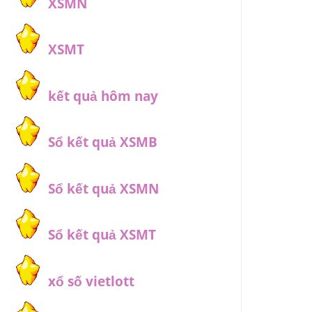
XSMN
XSMT
kết quả hôm nay
Sổ kết quả XSMB
Sổ kết quả XSMN
Sổ kết quả XSMT
xổ số vietlott