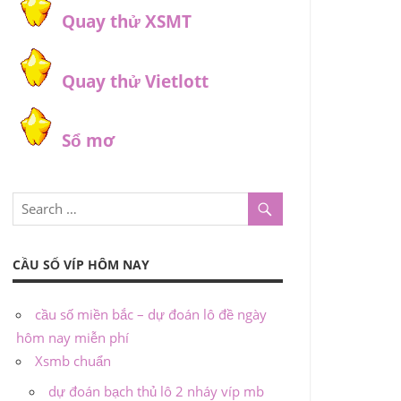
Quay thử XSMT
Quay thử Vietlott
Sổ mơ
CẦU SỐ VÍP HÔM NAY
cầu số miền bắc – dự đoán lô đề ngày
hôm nay miễn phí
Xsmb chuẩn
dự đoán bạch thủ lô 2 nháy víp mb