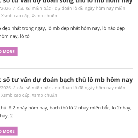
t số tư vấn dự đoán song thủ lô mb hôm nay
/2026
cầu số miền bắc - dự đoán lô đề ngày hôm nay miễn
Xsmb cao cấp
,
Xsmb chuẩn
p đẹp nhất trong ngày, lô mb đẹp nhất hôm nay, lô nào đẹp
hôm nay, lô tô
D MORE
t số tư vấn dự đoán bạch thủ lô mb hôm nay
/2026
cầu số miền bắc - dự đoán lô đề ngày hôm nay miễn
Xsmb cao cấp
,
Xsmb chuẩn
thủ lô 2 nháy hôm nay, bạch thủ lô 2 nháy miền bắc, lo 2nhay,
nháy, 2
D MORE