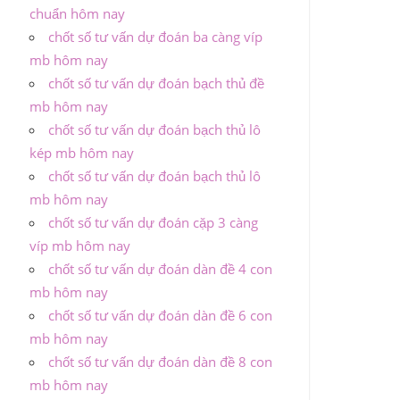
chuẩn hôm nay
chốt số tư vấn dự đoán ba càng víp
mb hôm nay
chốt số tư vấn dự đoán bạch thủ đề
mb hôm nay
chốt số tư vấn dự đoán bạch thủ lô
kép mb hôm nay
chốt số tư vấn dự đoán bạch thủ lô
mb hôm nay
chốt số tư vấn dự đoán cặp 3 càng
víp mb hôm nay
chốt số tư vấn dự đoán dàn đề 4 con
mb hôm nay
chốt số tư vấn dự đoán dàn đề 6 con
mb hôm nay
chốt số tư vấn dự đoán dàn đề 8 con
mb hôm nay