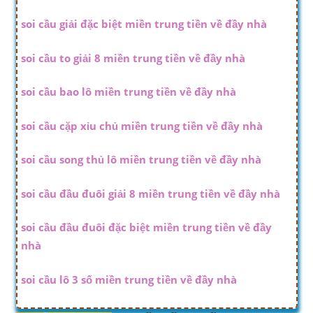
soi cầu giải đặc biệt miền trung tiền về đầy nhà
soi cầu to giải 8 miền trung tiền về đầy nhà
soi cầu bao lô miền trung tiền về đầy nhà
soi cầu cặp xỉu chủ miền trung tiền về đầy nhà
soi cầu song thủ lô miền trung tiền về đầy nhà
soi cầu đầu đuôi giải 8 miền trung tiền về đầy nhà
soi cầu đầu đuôi đặc biệt miền trung tiền về đầy
nhà
soi cầu lô 3 số miền trung tiền về đầy nhà