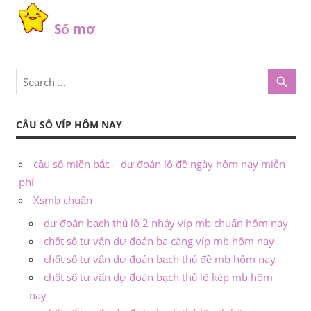
Sổ mơ
CẦU SỐ VÍP HÔM NAY
cầu số miền bắc – dự đoán lô đề ngày hôm nay miễn
phí
Xsmb chuẩn
dự đoán bạch thủ lô 2 nháy víp mb chuẩn hôm nay
chốt số tư vấn dự đoán ba càng víp mb hôm nay
chốt số tư vấn dự đoán bạch thủ đề mb hôm nay
chốt số tư vấn dự đoán bạch thủ lô kép mb hôm
nay