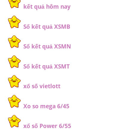
kết quả hôm nay
Sổ kết quả XSMB
Sổ kết quả XSMN
Sổ kết quả XSMT
xổ số vietlott
Xo so mega 6/45
xổ số Power 6/55