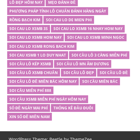
LÔ ĐẸP HÔM NAY
MẸO ĐÁNH ĐỀ
PHƯƠNG PHÁP TÍNH LÔ CHUẨN ĐÁNH HÀNG NGÀY
RỒNG BẠCH KIM
SOI CAU LO DE MIEN PHI
SOI CAU LO XSMB 3S
SOI CAU LO XSMB 16 NHAY HOM NAY
SOI CAU LO XSMB HOM NAY
SOI CAU LO XSMB MINH NGOC
SOI CAU LO XSMB RONG BACH KIM
SOI CAU XSMB 1 LO DUY NHAT
SOI CẦU LÔ 3 CÀNG MIỄN PHÍ
SOI CẦU LÔ KÉP XSMB
SOI CẦU LÔ MN ÂM DƯƠNG
SOI CẦU LÔ XSMB CHUẨN
SOI CẦU LÔ ĐẸP
SOI CẦU LÔ ĐỀ
SOI CẦU LÔ ĐỀ MIỀN BẮC HÔM NAY
SOI CẦU MIỀN BẮC
SOI CẦU MIỄN PHÍ 888
SOI CẦU XSMB MIỄN PHÍ NGÀY HÔM NAY
SỐ ĐỀ NGÀY MAI PHÍ
THỐNG KÊ ĐẦU ĐUÔI
XIN SỐ ĐỀ MIỀN NAM
WordPress Theme: Beetle by ThemeZee.