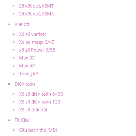
Sổ kết quả XSMT
Sổ kết quả XSMN
Vietlott
Xổ số vietlott
Xo so mega 6/45
xổ số Power 6/55
Max 3D
Max 4D
Thống kê
Điện toán
Xổ số điện toán 6×36
Xổ số điện toán 123
Xổ số thần tài
TK Cầu
Cầu bạch thủ (MB)