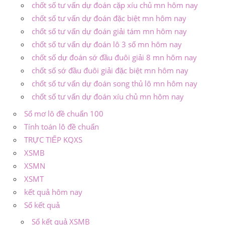
chốt số tư vấn dự đoán cặp xíu chủ mn hôm nay
chốt số tư vấn dự đoán đặc biệt mn hôm nay
chốt số tư vấn dự đoán giải tám mn hôm nay
chốt số tư vấn dự đoán lô 3 số mn hôm nay
chốt số dự đoán sớ đầu đuôi giải 8 mn hôm nay
chốt số sớ đầu đuôi giải đặc biệt mn hôm nay
chốt số tư vấn dự đoán song thủ lô mn hôm nay
chốt số tư vấn dự đoán xíu chủ mn hôm nay
Sổ mơ lô đề chuẩn 100
Tính toán lô đề chuẩn
TRỰC TIẾP KQXS
XSMB
XSMN
XSMT
kết quả hôm nay
Sổ kết quả
Sổ kết quả XSMB