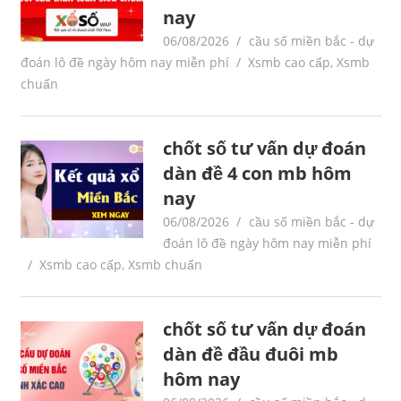
nay
06/08/2026
cầu số miền bắc - dự
đoán lô đề ngày hôm nay miễn phí
Xsmb cao cấp
,
Xsmb
chuẩn
chốt số tư vấn dự đoán
dàn đề 4 con mb hôm
nay
06/08/2026
cầu số miền bắc - dự
đoán lô đề ngày hôm nay miễn phí
Xsmb cao cấp
,
Xsmb chuẩn
chốt số tư vấn dự đoán
dàn đề đầu đuôi mb
hôm nay