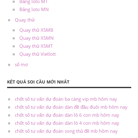
Bảng loto MT
Bảng loto MN
Quay thử
Quay thử XSMB
Quay thử XSMN
Quay thử XSMT
Quay thử Vietlott
sổ mơ
KẾT QUẢ SOI CẦU MỚI NHẤT
chốt số tư vấn dự đoán ba càng víp mb hôm nay
chốt số tư vấn dự đoán dàn đề đầu đuôi mb hôm nay
chốt số tư vấn dự đoán dàn lô 6 con mb hôm nay
chốt số tư vấn dự đoán dàn lô 4 con mb hôm nay
chốt số tư vấn dự đoán song thủ đề mb hôm nay