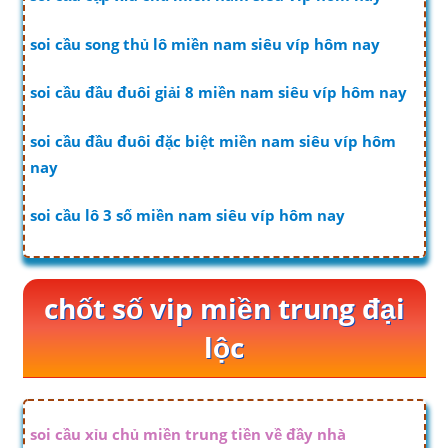
soi cầu song thủ lô miền nam siêu víp hôm nay
soi cầu đầu đuôi giải 8 miền nam siêu víp hôm nay
soi cầu đầu đuôi đặc biệt miền nam siêu víp hôm
nay
soi cầu lô 3 số miền nam siêu víp hôm nay
chốt số vip miền trung đại
lộc
soi cầu xỉu chủ miền trung tiền về đầy nhà