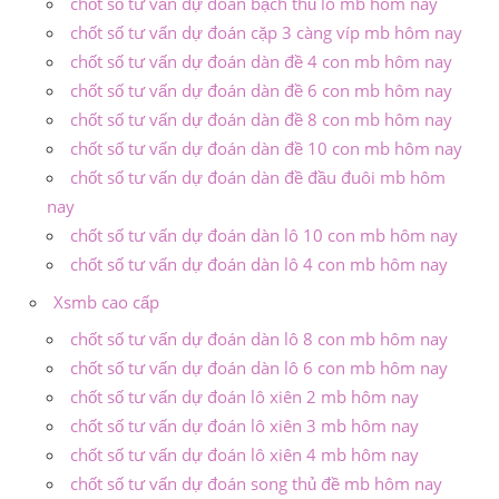
chốt số tư vấn dự đoán bạch thủ lô mb hôm nay
chốt số tư vấn dự đoán cặp 3 càng víp mb hôm nay
chốt số tư vấn dự đoán dàn đề 4 con mb hôm nay
chốt số tư vấn dự đoán dàn đề 6 con mb hôm nay
chốt số tư vấn dự đoán dàn đề 8 con mb hôm nay
chốt số tư vấn dự đoán dàn đề 10 con mb hôm nay
chốt số tư vấn dự đoán dàn đề đầu đuôi mb hôm
nay
chốt số tư vấn dự đoán dàn lô 10 con mb hôm nay
chốt số tư vấn dự đoán dàn lô 4 con mb hôm nay
Xsmb cao cấp
chốt số tư vấn dự đoán dàn lô 8 con mb hôm nay
chốt số tư vấn dự đoán dàn lô 6 con mb hôm nay
chốt số tư vấn dự đoán lô xiên 2 mb hôm nay
chốt số tư vấn dự đoán lô xiên 3 mb hôm nay
chốt số tư vấn dự đoán lô xiên 4 mb hôm nay
chốt số tư vấn dự đoán song thủ đề mb hôm nay