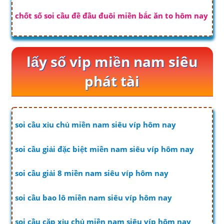
chốt số soi cầu đề đầu đuôi miền bắc ăn to hôm nay
lấy số vip miền nam siêu
phát tài
soi cầu xỉu chủ miền nam siêu víp hôm nay
soi cầu giải đặc biệt miền nam siêu víp hôm nay
soi cầu giải 8 miền nam siêu víp hôm nay
soi cầu bao lô miền nam siêu víp hôm nay
soi cầu cặp xỉu chủ miền nam siêu víp hôm nay