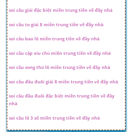
soi cầu giải đặc biệt miền trung tiền về đầy nhà
soi cầu to giải 8 miền trung tiền về đầy nhà
soi cầu bao lô miền trung tiền về đầy nhà
soi cầu cặp xỉu chủ miền trung tiền về đầy nhà
soi cầu song thủ lô miền trung tiền về đầy nhà
soi cầu đầu đuôi giải 8 miền trung tiền về đầy nhà
soi cầu đầu đuôi đặc biệt miền trung tiền về đầy
nhà
soi cầu lô 3 số miền trung tiền về đầy nhà