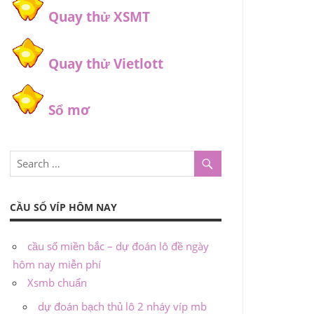
Quay thử XSMT
Quay thử Vietlott
Sổ mơ
CẦU SỐ VÍP HÔM NAY
cầu số miền bắc – dự đoán lô đề ngày
hôm nay miễn phí
Xsmb chuẩn
dự đoán bạch thủ lô 2 nháy víp mb