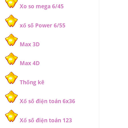
Xo so mega 6/45
xổ số Power 6/55
Max 3D
Max 4D
Thống kê
Xổ số điện toán 6x36
Xổ số điện toán 123