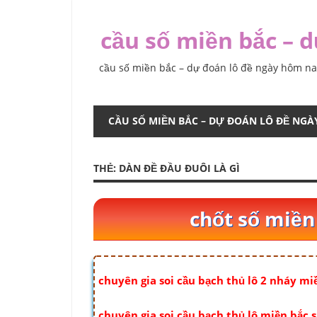
Skip
to
cầu số miền bắc – 
content
cầu số miền bắc – dự đoán lô đề ngày hôm na
CẦU SỐ MIỀN BẮC – DỰ ĐOÁN LÔ ĐỀ NGÀ
THẺ:
DÀN ĐỀ ĐẦU ĐUÔI LÀ GÌ
chốt số miền
chuyên gia soi cầu bạch thủ lô 2 nháy mi
chuyên gia soi cầu bạch thủ lô miền bắc s