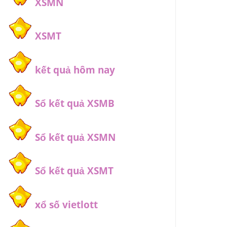
XSMN
XSMT
kết quả hôm nay
Sổ kết quả XSMB
Sổ kết quả XSMN
Sổ kết quả XSMT
xổ số vietlott