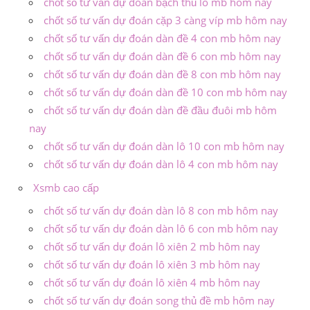
chốt số tư vấn dự đoán bạch thủ lô mb hôm nay
chốt số tư vấn dự đoán cặp 3 càng víp mb hôm nay
chốt số tư vấn dự đoán dàn đề 4 con mb hôm nay
chốt số tư vấn dự đoán dàn đề 6 con mb hôm nay
chốt số tư vấn dự đoán dàn đề 8 con mb hôm nay
chốt số tư vấn dự đoán dàn đề 10 con mb hôm nay
chốt số tư vấn dự đoán dàn đề đầu đuôi mb hôm
nay
chốt số tư vấn dự đoán dàn lô 10 con mb hôm nay
chốt số tư vấn dự đoán dàn lô 4 con mb hôm nay
Xsmb cao cấp
chốt số tư vấn dự đoán dàn lô 8 con mb hôm nay
chốt số tư vấn dự đoán dàn lô 6 con mb hôm nay
chốt số tư vấn dự đoán lô xiên 2 mb hôm nay
chốt số tư vấn dự đoán lô xiên 3 mb hôm nay
chốt số tư vấn dự đoán lô xiên 4 mb hôm nay
chốt số tư vấn dự đoán song thủ đề mb hôm nay