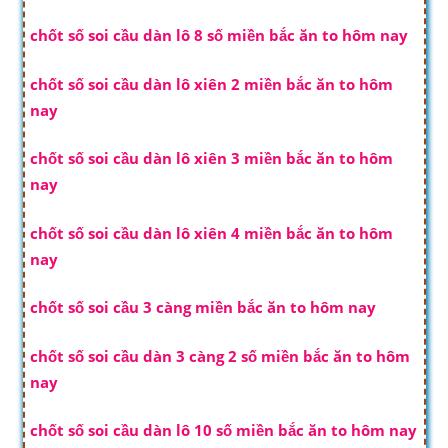
chốt số soi cầu dàn lô 8 số miền bắc ăn to hôm nay
chốt số soi cầu dàn lô xiên 2 miền bắc ăn to hôm
nay
chốt số soi cầu dàn lô xiên 3 miền bắc ăn to hôm
nay
chốt số soi cầu dàn lô xiên 4 miền bắc ăn to hôm
nay
chốt số soi cầu 3 càng miền bắc ăn to hôm nay
chốt số soi cầu dàn 3 càng 2 số miền bắc ăn to hôm
nay
chốt số soi cầu dàn lô 10 số miền bắc ăn to hôm nay