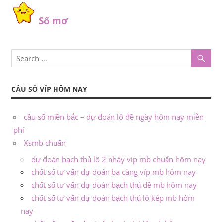
Sổ mơ
CẦU SỐ VÍP HÔM NAY
cầu số miền bắc – dự đoán lô đề ngày hôm nay miễn
phí
Xsmb chuẩn
dự đoán bạch thủ lô 2 nháy víp mb chuẩn hôm nay
chốt số tư vấn dự đoán ba càng víp mb hôm nay
chốt số tư vấn dự đoán bạch thủ đề mb hôm nay
chốt số tư vấn dự đoán bạch thủ lô kép mb hôm
nay