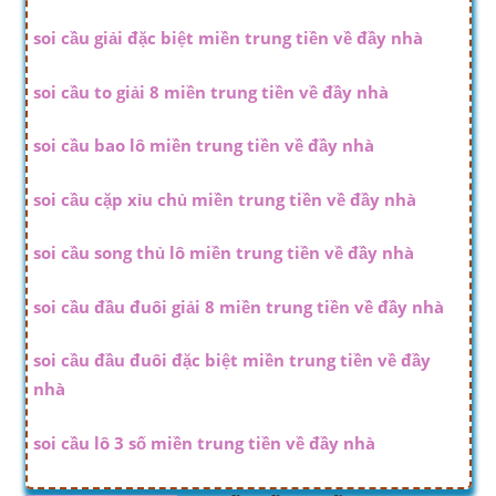
soi cầu giải đặc biệt miền trung tiền về đầy nhà
soi cầu to giải 8 miền trung tiền về đầy nhà
soi cầu bao lô miền trung tiền về đầy nhà
soi cầu cặp xỉu chủ miền trung tiền về đầy nhà
soi cầu song thủ lô miền trung tiền về đầy nhà
soi cầu đầu đuôi giải 8 miền trung tiền về đầy nhà
soi cầu đầu đuôi đặc biệt miền trung tiền về đầy
nhà
soi cầu lô 3 số miền trung tiền về đầy nhà