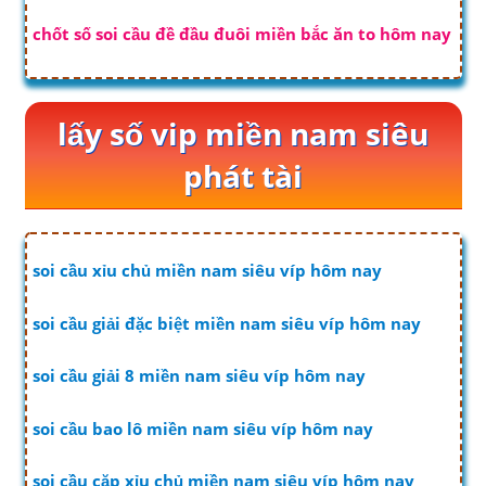
chốt số soi cầu đề đầu đuôi miền bắc ăn to hôm nay
lấy số vip miền nam siêu
phát tài
soi cầu xỉu chủ miền nam siêu víp hôm nay
soi cầu giải đặc biệt miền nam siêu víp hôm nay
soi cầu giải 8 miền nam siêu víp hôm nay
soi cầu bao lô miền nam siêu víp hôm nay
soi cầu cặp xỉu chủ miền nam siêu víp hôm nay