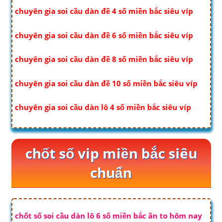
chuyên gia soi cầu dàn đề 4 số miền bắc siêu víp
chuyên gia soi cầu dàn đề 6 số miền bắc siêu víp
chuyên gia soi cầu dàn đề 8 số miền bắc siêu víp
chuyên gia soi cầu dàn đề 10 số miền bắc siêu víp
chuyên gia soi cầu dàn lô 4 số miền bắc siêu víp
chốt số vip miền bắc siêu
chuẩn
chốt số soi cầu dàn lô 6 số miền bắc ăn to hôm nay