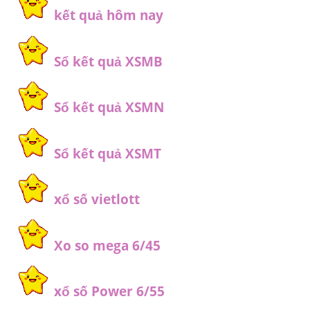
kết quả hôm nay
Sổ kết quả XSMB
Sổ kết quả XSMN
Sổ kết quả XSMT
xổ số vietlott
Xo so mega 6/45
xổ số Power 6/55