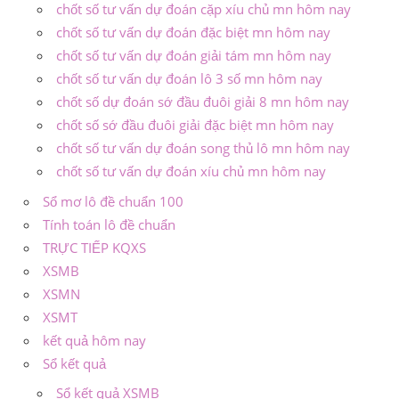
chốt số tư vấn dự đoán cặp xíu chủ mn hôm nay
chốt số tư vấn dự đoán đặc biệt mn hôm nay
chốt số tư vấn dự đoán giải tám mn hôm nay
chốt số tư vấn dự đoán lô 3 số mn hôm nay
chốt số dự đoán sớ đầu đuôi giải 8 mn hôm nay
chốt số sớ đầu đuôi giải đặc biệt mn hôm nay
chốt số tư vấn dự đoán song thủ lô mn hôm nay
chốt số tư vấn dự đoán xíu chủ mn hôm nay
Sổ mơ lô đề chuẩn 100
Tính toán lô đề chuẩn
TRỰC TIẾP KQXS
XSMB
XSMN
XSMT
kết quả hôm nay
Sổ kết quả
Sổ kết quả XSMB