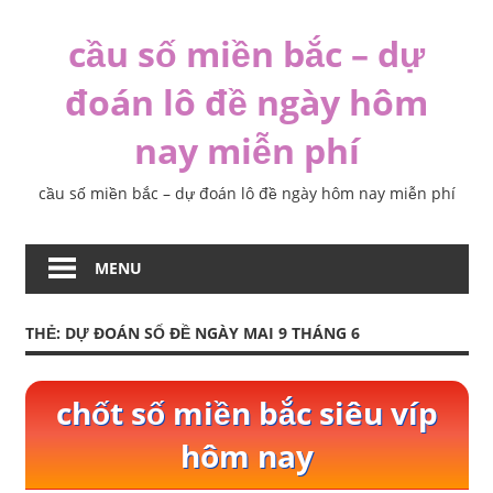
Skip
cầu số miền bắc – dự
to
content
đoán lô đề ngày hôm
nay miễn phí
cầu số miền bắc – dự đoán lô đề ngày hôm nay miễn phí
MENU
THẺ:
DỰ ĐOÁN SỐ ĐỀ NGÀY MAI 9 THÁNG 6
chốt số miền bắc siêu víp
hôm nay