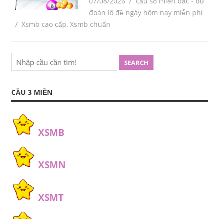
07/08/2026
cầu số miền bắc - dự
đoán lô đề ngày hôm nay miễn phí
Xsmb cao cấp
,
Xsmb chuẩn
SEARCH
CẦU 3 MIỀN
XSMB
XSMN
XSMT