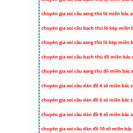
chuyên gia soi cầu song thủ lô miền bắc s
chuyên gia soi cầu bạch thủ lô kép miền 
chuyên gia soi cầu song thủ lô kép miền b
chuyên gia soi cầu bạch thủ đề miền bắc 
chuyên gia soi cầu song thủ đề miền bắc 
chuyên gia soi cầu dàn đề 4 số miền bắc s
chuyên gia soi cầu dàn đề 6 số miền bắc s
chuyên gia soi cầu dàn đề 8 số miền bắc s
chuyên gia soi cầu dàn đề 10 số miền bắc 