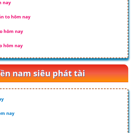
m nay
 ăn to hôm nay
 to hôm nay
to hôm nay
iền nam siêu phát tài
ay
hôm nay