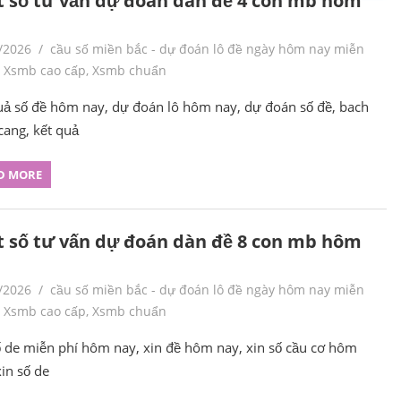
t số tư vấn dự đoán dàn đề 4 con mb hôm
/2026
cầu số miền bắc - dự đoán lô đề ngày hôm nay miễn
Xsmb cao cấp
,
Xsmb chuẩn
uả số đề hôm nay, dự đoán lô hôm nay, dự đoán số đề, bach
cang, kết quả
D MORE
t số tư vấn dự đoán dàn đề 8 con mb hôm
/2026
cầu số miền bắc - dự đoán lô đề ngày hôm nay miễn
Xsmb cao cấp
,
Xsmb chuẩn
ố de miễn phí hôm nay, xin đề hôm nay, xin số cầu cơ hôm
xin số de