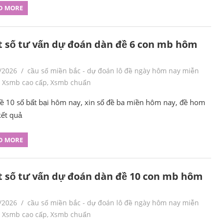
D MORE
t số tư vấn dự đoán dàn đề 6 con mb hôm
/2026
cầu số miền bắc - dự đoán lô đề ngày hôm nay miễn
Xsmb cao cấp
,
Xsmb chuẩn
ề 10 số bất bại hôm nay, xin số đề ba miền hôm nay, đề hom
kết quả
D MORE
t số tư vấn dự đoán dàn đề 10 con mb hôm
/2026
cầu số miền bắc - dự đoán lô đề ngày hôm nay miễn
Xsmb cao cấp
,
Xsmb chuẩn