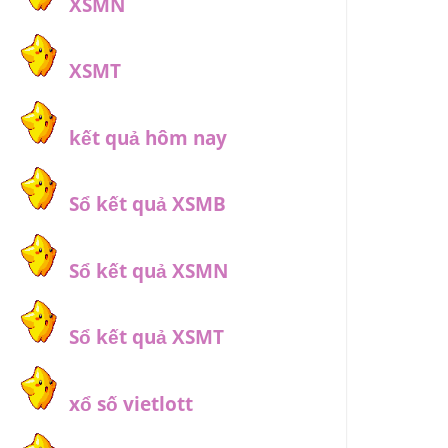
XSMN
XSMT
kết quả hôm nay
Sổ kết quả XSMB
Sổ kết quả XSMN
Sổ kết quả XSMT
xổ số vietlott