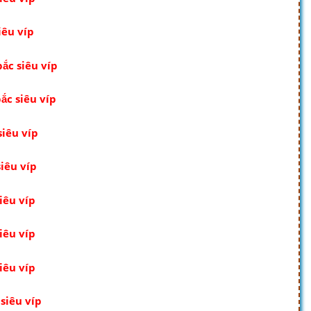
iêu víp
bắc siêu víp
ắc siêu víp
siêu víp
siêu víp
iêu víp
iêu víp
iêu víp
siêu víp