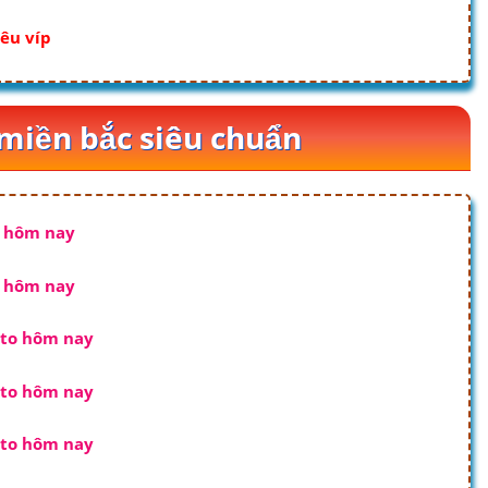
iêu víp
 miền bắc siêu chuẩn
to hôm nay
to hôm nay
n to hôm nay
n to hôm nay
n to hôm nay