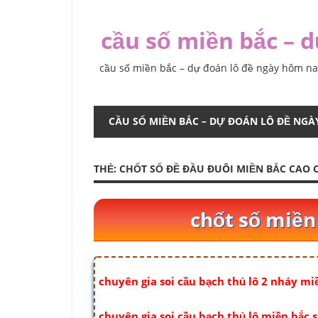
Skip
to
cầu số miền bắc – 
content
cầu số miền bắc – dự đoán lô đề ngày hôm na
CẦU SỐ MIỀN BẮC – DỰ ĐOÁN LÔ ĐỀ NGÀ
THẺ:
CHỐT SỐ ĐỀ ĐẦU ĐUÔI MIỀN BẮC CAO 
chốt số miền
chuyên gia soi cầu bạch thủ lô 2 nháy mi
chuyên gia soi cầu bạch thủ lô miền bắc s