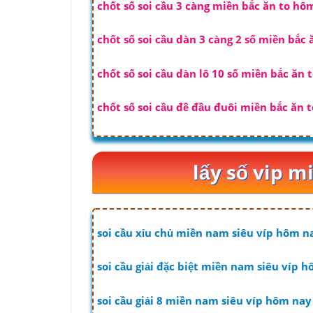
chốt số soi cầu 3 càng miền bắc ăn to hô
chốt số soi cầu dàn 3 càng 2 số miền bắc
chốt số soi cầu dàn lô 10 số miền bắc ăn
chốt số soi cầu đề đầu đuôi miền bắc ăn 
lấy số vip m
soi cầu xỉu chủ miền nam siêu víp hôm n
soi cầu giải đặc biệt miền nam siêu víp 
soi cầu giải 8 miền nam siêu víp hôm nay