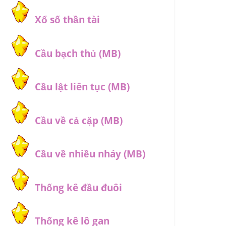
Xổ số thần tài
Cầu bạch thủ (MB)
Cầu lật liên tục (MB)
Cầu về cả cặp (MB)
Cầu về nhiều nháy (MB)
Thống kê đầu đuôi
Thống kê lô gan