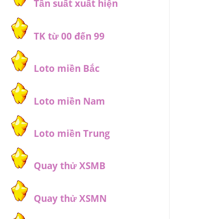
Tần suất xuất hiện
TK từ 00 đến 99
Loto miền Bắc
Loto miền Nam
Loto miền Trung
Quay thử XSMB
Quay thử XSMN