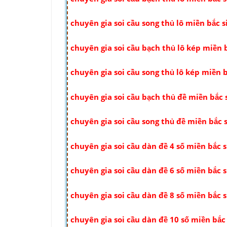
chuyên gia soi cầu song thủ lô miền bắc s
chuyên gia soi cầu bạch thủ lô kép miền 
chuyên gia soi cầu song thủ lô kép miền b
chuyên gia soi cầu bạch thủ đề miền bắc 
chuyên gia soi cầu song thủ đề miền bắc 
chuyên gia soi cầu dàn đề 4 số miền bắc s
chuyên gia soi cầu dàn đề 6 số miền bắc s
chuyên gia soi cầu dàn đề 8 số miền bắc s
chuyên gia soi cầu dàn đề 10 số miền bắc 