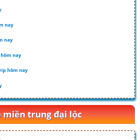
y
ôm nay
ôm nay
p hôm nay
 víp hôm nay
y
p miền trung đại lộc