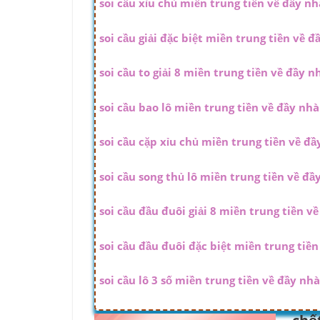
soi cầu xỉu chủ miền trung tiền về đầy nh
soi cầu giải đặc biệt miền trung tiền về đ
soi cầu to giải 8 miền trung tiền về đầy n
soi cầu bao lô miền trung tiền về đầy nhà
soi cầu cặp xỉu chủ miền trung tiền về đầ
soi cầu song thủ lô miền trung tiền về đầ
soi cầu đầu đuôi giải 8 miền trung tiền v
soi cầu đầu đuôi đặc biệt miền trung tiề
soi cầu lô 3 số miền trung tiền về đầy nhà