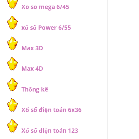
Xo so mega 6/45
xổ số Power 6/55
Max 3D
Max 4D
Thống kê
Xổ số điện toán 6x36
Xổ số điện toán 123