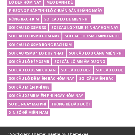
LÔ ĐẸP HÔM NAY
MẸO ĐÁNH ĐỀ
PHƯƠNG PHÁP TÍNH LÔ CHUẨN ĐÁNH HÀNG NGÀY
RỒNG BẠCH KIM
SOI CAU LO DE MIEN PHI
SOI CAU LO XSMB 3S
SOI CAU LO XSMB 16 NHAY HOM NAY
SOI CAU LO XSMB HOM NAY
SOI CAU LO XSMB MINH NGOC
SOI CAU LO XSMB RONG BACH KIM
SOI CAU XSMB 1 LO DUY NHAT
SOI CẦU LÔ 3 CÀNG MIỄN PHÍ
SOI CẦU LÔ KÉP XSMB
SOI CẦU LÔ MN ÂM DƯƠNG
SOI CẦU LÔ XSMB CHUẨN
SOI CẦU LÔ ĐẸP
SOI CẦU LÔ ĐỀ
SOI CẦU LÔ ĐỀ MIỀN BẮC HÔM NAY
SOI CẦU MIỀN BẮC
SOI CẦU MIỄN PHÍ 888
SOI CẦU XSMB MIỄN PHÍ NGÀY HÔM NAY
SỐ ĐỀ NGÀY MAI PHÍ
THỐNG KÊ ĐẦU ĐUÔI
XIN SỐ ĐỀ MIỀN NAM
WordPress Theme: Beetle by ThemeZee.