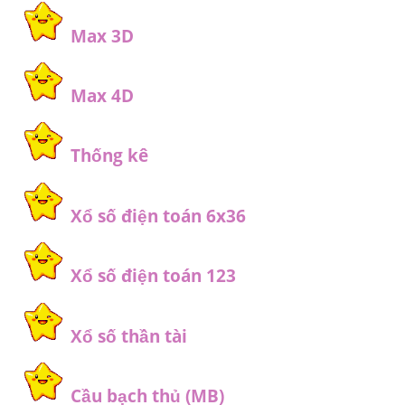
Max 3D
Max 4D
Thống kê
Xổ số điện toán 6x36
Xổ số điện toán 123
Xổ số thần tài
Cầu bạch thủ (MB)