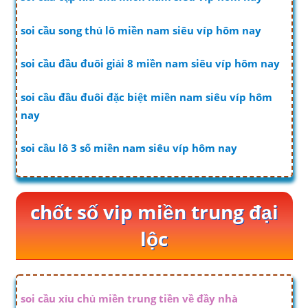
soi cầu song thủ lô miền nam siêu víp hôm nay
soi cầu đầu đuôi giải 8 miền nam siêu víp hôm nay
soi cầu đầu đuôi đặc biệt miền nam siêu víp hôm
nay
soi cầu lô 3 số miền nam siêu víp hôm nay
chốt số vip miền trung đại
lộc
soi cầu xỉu chủ miền trung tiền về đầy nhà