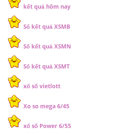
kết quả hôm nay
Sổ kết quả XSMB
Sổ kết quả XSMN
Sổ kết quả XSMT
xổ số vietlott
Xo so mega 6/45
xổ số Power 6/55