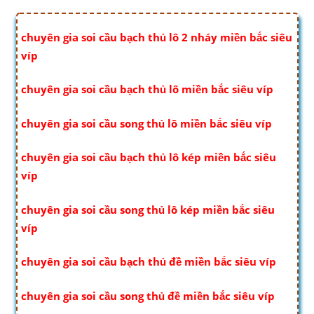
chuyên gia soi cầu bạch thủ lô 2 nháy miền bắc siêu
víp
chuyên gia soi cầu bạch thủ lô miền bắc siêu víp
chuyên gia soi cầu song thủ lô miền bắc siêu víp
chuyên gia soi cầu bạch thủ lô kép miền bắc siêu
víp
chuyên gia soi cầu song thủ lô kép miền bắc siêu
víp
chuyên gia soi cầu bạch thủ đề miền bắc siêu víp
chuyên gia soi cầu song thủ đề miền bắc siêu víp