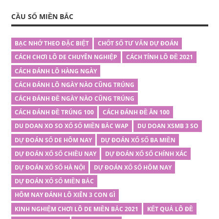
CẦU SỐ MIỀN BẮC
BẠC NHỚ THEO ĐẶC BIỆT
CHỐT SỐ TƯ VẤN DỰ ĐOÁN
CÁCH CHƠI LÔ DE CHUYÊN NGHIỆP
CÁCH TÍNH LÔ ĐỀ 2021
CÁCH ĐÁNH LÔ HÀNG NGÀY
CÁCH ĐÁNH LÔ NGÀY NÀO CŨNG TRÚNG
CÁCH ĐÁNH ĐỀ NGÀY NÀO CŨNG TRÚNG
CÁCH ĐÁNH ĐỀ TRÚNG 100
CÁCH ĐÁNH ĐỀ ĂN 100
DU DOAN XO SO XỔ SỐ MIỀN BẮC WAP
DU DOAN XSMB 3 SO
DỰ ĐOÁN SỐ DE HÔM NAY
DỰ ĐOÁN XỔ SỐ BA MIỀN
DỰ ĐOÁN XỔ SỐ CHIỀU NAY
DỰ ĐOÁN XỔ SỐ CHÍNH XÁC
DỰ ĐOÁN XỔ SỐ HÀ NỘI
DỰ ĐOÁN XỔ SỐ HÔM NAY
DỰ ĐOÁN XỔ SỐ MIỀN BẮC
HÔM NAY ĐÁNH LÔ XIÊN 3 CON GÌ
KINH NGHIỆM CHƠI LÔ DE MIỀN BẮC 2021
KẾT QUẢ LÔ ĐỀ