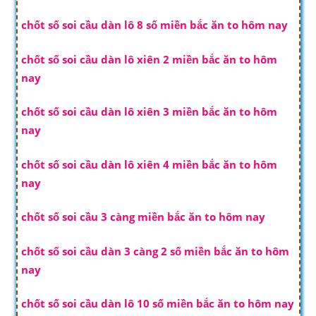
chốt số soi cầu dàn lô 8 số miền bắc ăn to hôm nay
chốt số soi cầu dàn lô xiên 2 miền bắc ăn to hôm
nay
chốt số soi cầu dàn lô xiên 3 miền bắc ăn to hôm
nay
chốt số soi cầu dàn lô xiên 4 miền bắc ăn to hôm
nay
chốt số soi cầu 3 càng miền bắc ăn to hôm nay
chốt số soi cầu dàn 3 càng 2 số miền bắc ăn to hôm
nay
chốt số soi cầu dàn lô 10 số miền bắc ăn to hôm nay