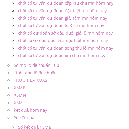
chốt số tư vấn dự đoán cặp xíu chủ mn hôm nay
chốt số tư vấn dự đoán đặc biệt mn hôm nay
chốt số tư vấn dự đoán giải tám mn hôm nay
chốt số tư vấn dự đoán lô 3 số mn hôm nay
chốt số dự đoán sớ đầu đuôi giải 8 mn hôm nay
chốt số sớ đầu đuôi giải đặc biệt mn hôm nay
chốt số tư vấn dự đoán song thủ lô mn hôm nay
chốt số tư vấn dự đoán xíu chủ mn hôm nay
Sổ mơ lô đề chuẩn 100
Tính toán lô đề chuẩn
TRỰC TIẾP KQXS
XSMB
XSMN
XSMT
kết quả hôm nay
Sổ kết quả
Sổ kết quả XSMB