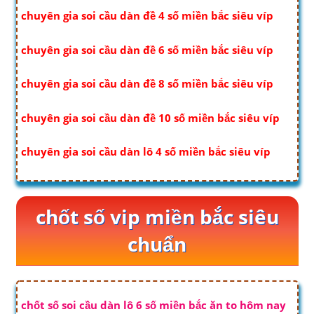
chuyên gia soi cầu dàn đề 4 số miền bắc siêu víp
chuyên gia soi cầu dàn đề 6 số miền bắc siêu víp
chuyên gia soi cầu dàn đề 8 số miền bắc siêu víp
chuyên gia soi cầu dàn đề 10 số miền bắc siêu víp
chuyên gia soi cầu dàn lô 4 số miền bắc siêu víp
chốt số vip miền bắc siêu
chuẩn
chốt số soi cầu dàn lô 6 số miền bắc ăn to hôm nay