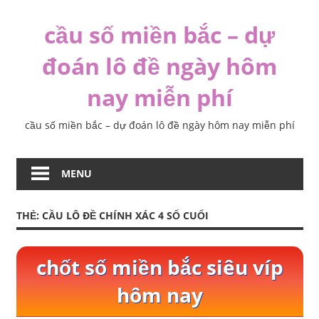
Skip
cầu số miền bắc – dự
to
content
đoán lô đề ngày hôm
nay miễn phí
cầu số miền bắc – dự đoán lô đề ngày hôm nay miễn phí
MENU
THẺ:
CẦU LÔ ĐỀ CHÍNH XÁC 4 SỐ CUỐI
chốt số miền bắc siêu víp
hôm nay