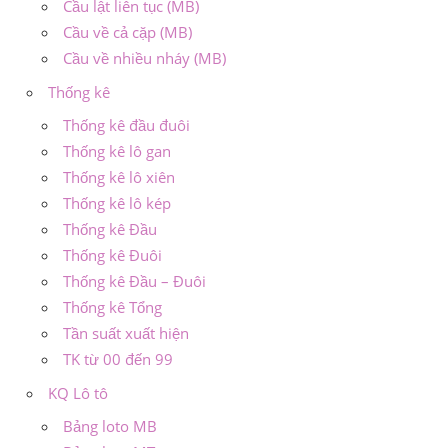
Cầu lật liên tục (MB)
Cầu về cả cặp (MB)
Cầu về nhiều nháy (MB)
Thống kê
Thống kê đầu đuôi
Thống kê lô gan
Thống kê lô xiên
Thống kê lô kép
Thống kê Đầu
Thống kê Đuôi
Thống kê Đầu – Đuôi
Thống kê Tổng
Tần suất xuất hiện
TK từ 00 đến 99
KQ Lô tô
Bảng loto MB