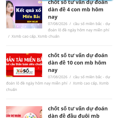
chốt số tư vấn dự đoán
dàn đề 4 con mb hôm
nay
07/08/2026
cầu số miền bắc - dự
đoán lô đề ngày hôm nay miễn phí
Xsmb cao cấp
,
Xsmb chuẩn
chốt số tư vấn dự đoán
dàn đề 10 con mb hôm
nay
07/08/2026
cầu số miền bắc - dự
đoán lô đề ngày hôm nay miễn phí
Xsmb cao cấp
,
Xsmb
chuẩn
chốt số tư vấn dự đoán
dàn đề đầu đuôi mb