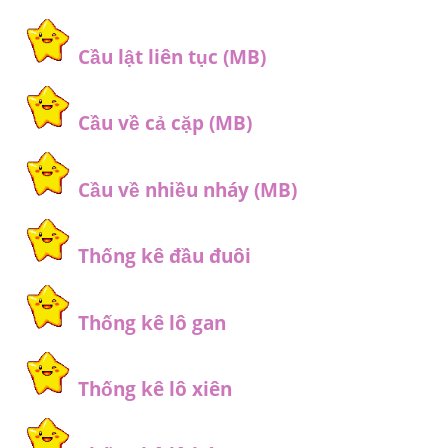
Cầu lật liên tục (MB)
Cầu về cả cặp (MB)
Cầu về nhiều nháy (MB)
Thống kê đầu đuôi
Thống kê lô gan
Thống kê lô xiên