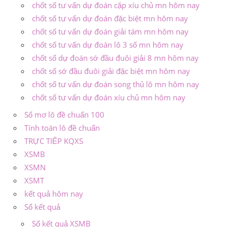
chốt số tư vấn dự đoán cặp xíu chủ mn hôm nay
chốt số tư vấn dự đoán đặc biệt mn hôm nay
chốt số tư vấn dự đoán giải tám mn hôm nay
chốt số tư vấn dự đoán lô 3 số mn hôm nay
chốt số dự đoán sớ đầu đuôi giải 8 mn hôm nay
chốt số sớ đầu đuôi giải đặc biệt mn hôm nay
chốt số tư vấn dự đoán song thủ lô mn hôm nay
chốt số tư vấn dự đoán xíu chủ mn hôm nay
Sổ mơ lô đề chuẩn 100
Tính toán lô đề chuẩn
TRỰC TIẾP KQXS
XSMB
XSMN
XSMT
kết quả hôm nay
Sổ kết quả
Sổ kết quả XSMB