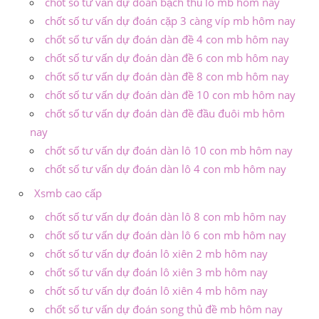
chốt số tư vấn dự đoán bạch thủ lô mb hôm nay
chốt số tư vấn dự đoán cặp 3 càng víp mb hôm nay
chốt số tư vấn dự đoán dàn đề 4 con mb hôm nay
chốt số tư vấn dự đoán dàn đề 6 con mb hôm nay
chốt số tư vấn dự đoán dàn đề 8 con mb hôm nay
chốt số tư vấn dự đoán dàn đề 10 con mb hôm nay
chốt số tư vấn dự đoán dàn đề đầu đuôi mb hôm
nay
chốt số tư vấn dự đoán dàn lô 10 con mb hôm nay
chốt số tư vấn dự đoán dàn lô 4 con mb hôm nay
Xsmb cao cấp
chốt số tư vấn dự đoán dàn lô 8 con mb hôm nay
chốt số tư vấn dự đoán dàn lô 6 con mb hôm nay
chốt số tư vấn dự đoán lô xiên 2 mb hôm nay
chốt số tư vấn dự đoán lô xiên 3 mb hôm nay
chốt số tư vấn dự đoán lô xiên 4 mb hôm nay
chốt số tư vấn dự đoán song thủ đề mb hôm nay