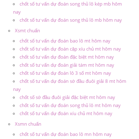
chốt số tư vấn dự đoán song thủ lô kép mb hôm
nay
chốt số tư vấn dự đoán song thủ lô mb hôm nay
Xsmt chuẩn
chốt số tư vấn dự đoán bao lô mt hôm nay
chốt số tư vấn dự đoán cặp xíu chủ mt hôm nay
chốt số tư vấn dự đoán đặc biệt mt hôm nay
chốt số tư vấn dự đoán giải tám mt hôm nay
chốt số tư vấn dự đoán lô 3 số mt hôm nay
chốt số tư vấn dự đoán sớ đầu đuôi giải 8 mt hôm
nay
chốt số sớ đầu đuôi giải đặc biệt mt hôm nay
chốt số tư vấn dự đoán song thủ lô mt hôm nay
chốt số tư vấn dự đoán xíu chủ mt hôm nay
Xsmn chuẩn
chốt số tư vấn dự đoán bao lô mn hôm nay