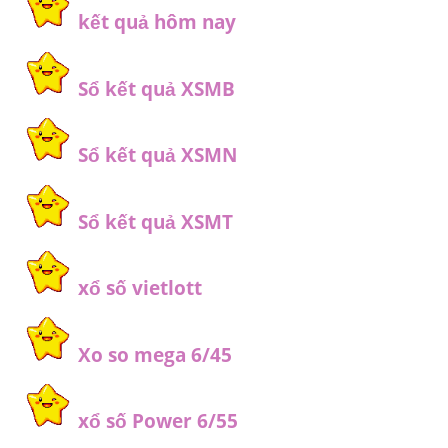
kết quả hôm nay
Sổ kết quả XSMB
Sổ kết quả XSMN
Sổ kết quả XSMT
xổ số vietlott
Xo so mega 6/45
xổ số Power 6/55