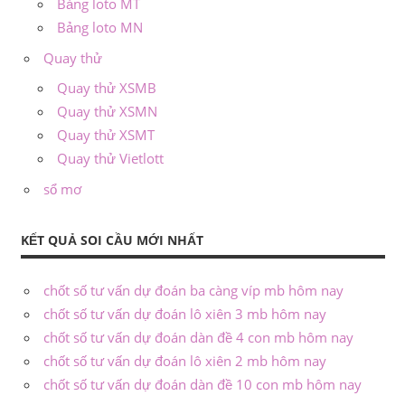
Bảng loto MT
Bảng loto MN
Quay thử
Quay thử XSMB
Quay thử XSMN
Quay thử XSMT
Quay thử Vietlott
sổ mơ
KẾT QUẢ SOI CẦU MỚI NHẤT
chốt số tư vấn dự đoán ba càng víp mb hôm nay
chốt số tư vấn dự đoán lô xiên 3 mb hôm nay
chốt số tư vấn dự đoán dàn đề 4 con mb hôm nay
chốt số tư vấn dự đoán lô xiên 2 mb hôm nay
chốt số tư vấn dự đoán dàn đề 10 con mb hôm nay