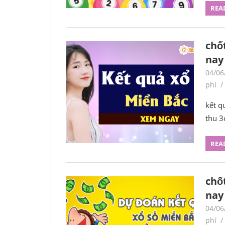
REA
chố
nay
04/06
phí
kết q
thu 3
REA
chố
nay
04/06
phí