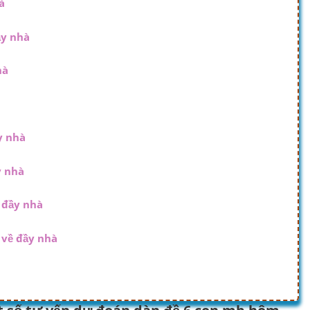
à
ầy nhà
hà
y nhà
y nhà
ề đầy nhà
n về đầy nhà