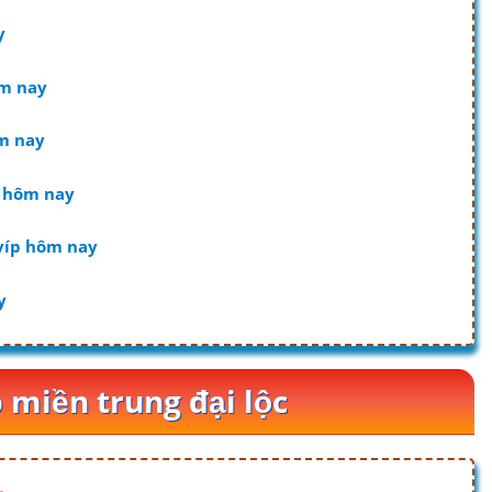
y
ôm nay
ôm nay
p hôm nay
 víp hôm nay
y
p miền trung đại lộc