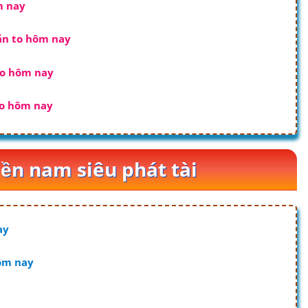
m nay
 ăn to hôm nay
 to hôm nay
to hôm nay
iền nam siêu phát tài
ay
hôm nay