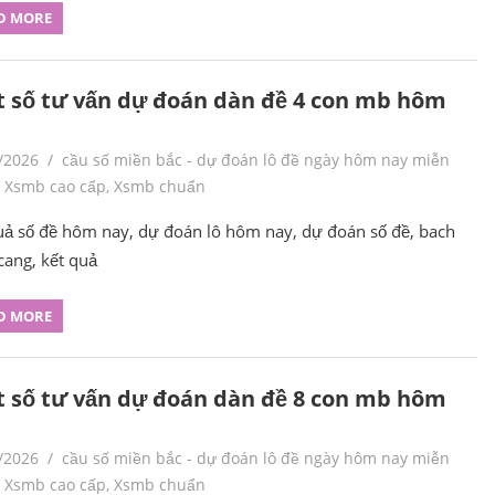
D MORE
t số tư vấn dự đoán dàn đề 4 con mb hôm
/2026
cầu số miền bắc - dự đoán lô đề ngày hôm nay miễn
Xsmb cao cấp
,
Xsmb chuẩn
uả số đề hôm nay, dự đoán lô hôm nay, dự đoán số đề, bach
cang, kết quả
D MORE
t số tư vấn dự đoán dàn đề 8 con mb hôm
/2026
cầu số miền bắc - dự đoán lô đề ngày hôm nay miễn
Xsmb cao cấp
,
Xsmb chuẩn