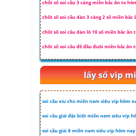
chốt số soi cầu 3 càng miền bắc ăn to hô
chốt số soi cầu dàn 3 càng 2 số miền bắc
chốt số soi cầu dàn lô 10 số miền bắc ăn
chốt số soi cầu đề đầu đuôi miền bắc ăn 
lấy số vip m
soi cầu xỉu chủ miền nam siêu víp hôm n
soi cầu giải đặc biệt miền nam siêu víp 
soi cầu giải 8 miền nam siêu víp hôm nay