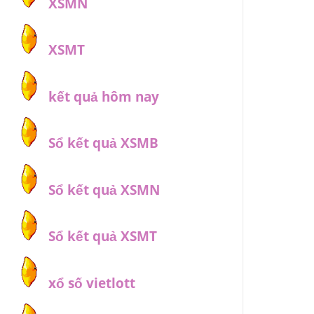
XSMN
XSMT
kết quả hôm nay
Sổ kết quả XSMB
Sổ kết quả XSMN
Sổ kết quả XSMT
xổ số vietlott