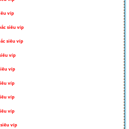
iêu víp
bắc siêu víp
ắc siêu víp
siêu víp
siêu víp
iêu víp
iêu víp
iêu víp
siêu víp