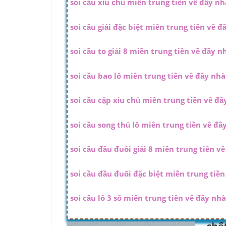
soi cầu xỉu chủ miền trung tiền về đầy nh
soi cầu giải đặc biệt miền trung tiền về đ
soi cầu to giải 8 miền trung tiền về đầy n
soi cầu bao lô miền trung tiền về đầy nhà
soi cầu cặp xỉu chủ miền trung tiền về đầ
soi cầu song thủ lô miền trung tiền về đầ
soi cầu đầu đuôi giải 8 miền trung tiền v
soi cầu đầu đuôi đặc biệt miền trung tiề
soi cầu lô 3 số miền trung tiền về đầy nhà