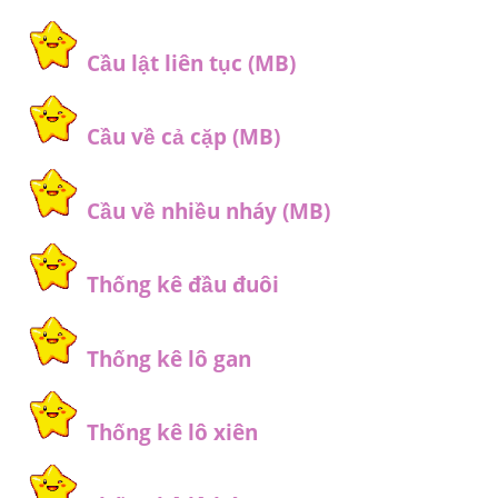
Cầu lật liên tục (MB)
Cầu về cả cặp (MB)
Cầu về nhiều nháy (MB)
Thống kê đầu đuôi
Thống kê lô gan
Thống kê lô xiên