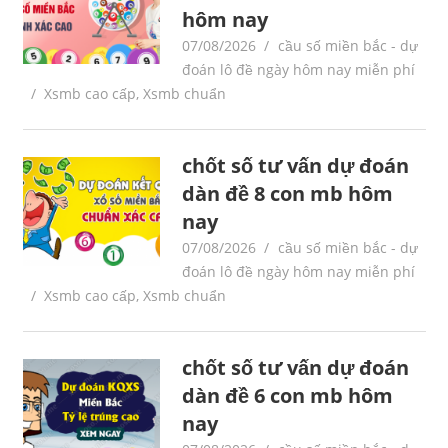
hôm nay
07/08/2026
cầu số miền bắc - dự
đoán lô đề ngày hôm nay miễn phí
Xsmb cao cấp
,
Xsmb chuẩn
chốt số tư vấn dự đoán
dàn đề 8 con mb hôm
nay
07/08/2026
cầu số miền bắc - dự
đoán lô đề ngày hôm nay miễn phí
Xsmb cao cấp
,
Xsmb chuẩn
chốt số tư vấn dự đoán
dàn đề 6 con mb hôm
nay