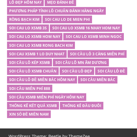
LÔ ĐẸP HÔM NAY
MẸO ĐÁNH ĐỀ
PHƯƠNG PHÁP TÍNH LÔ CHUẨN ĐÁNH HÀNG NGÀY
RỒNG BẠCH KIM
SOI CAU LO DE MIEN PHI
SOI CAU LO XSMB 3S
SOI CAU LO XSMB 16 NHAY HOM NAY
SOI CAU LO XSMB HOM NAY
SOI CAU LO XSMB MINH NGOC
SOI CAU LO XSMB RONG BACH KIM
SOI CAU XSMB 1 LO DUY NHAT
SOI CẦU LÔ 3 CÀNG MIỄN PHÍ
SOI CẦU LÔ KÉP XSMB
SOI CẦU LÔ MN ÂM DƯƠNG
SOI CẦU LÔ XSMB CHUẨN
SOI CẦU LÔ ĐẸP
SOI CẦU LÔ ĐỀ
SOI CẦU LÔ ĐỀ MIỀN BẮC HÔM NAY
SOI CẦU MIỀN BẮC
SOI CẦU MIỄN PHÍ 888
SOI CẦU XSMB MIỄN PHÍ NGÀY HÔM NAY
THỐNG KÊ KẾT QUẢ XSMB
THỐNG KÊ ĐẦU ĐUÔI
XIN SỐ ĐỀ MIỀN NAM
WordPress Theme: Beetle by ThemeZee.