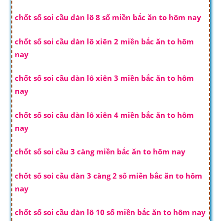
chốt số soi cầu dàn lô 8 số miền bắc ăn to hôm nay
chốt số soi cầu dàn lô xiên 2 miền bắc ăn to hôm
nay
chốt số soi cầu dàn lô xiên 3 miền bắc ăn to hôm
nay
chốt số soi cầu dàn lô xiên 4 miền bắc ăn to hôm
nay
chốt số soi cầu 3 càng miền bắc ăn to hôm nay
chốt số soi cầu dàn 3 càng 2 số miền bắc ăn to hôm
nay
chốt số soi cầu dàn lô 10 số miền bắc ăn to hôm nay