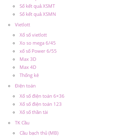
Sổ kết quả XSMT
Sổ kết quả XSMN
Vietlott
Xổ số vietlott
Xo so mega 6/45
xổ số Power 6/55
Max 3D
Max 4D
Thống kê
Điện toán
Xổ số điện toán 6×36
Xổ số điện toán 123
Xổ số thần tài
TK Cầu
Cầu bạch thủ (MB)