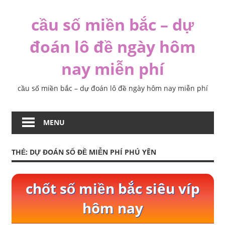
Skip
cầu số miền bắc – dự
to
content
đoán lô đề ngày hôm
nay miễn phí
cầu số miền bắc – dự đoán lô đề ngày hôm nay miễn phí
MENU
THẺ:
DỰ ĐOÁN SỐ ĐỀ MIỄN PHÍ PHÚ YÊN
chốt số miền bắc siêu víp
hôm nay