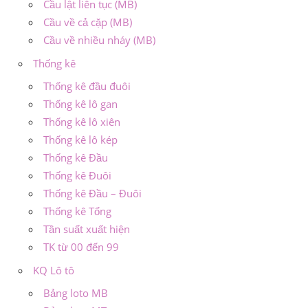
Cầu lật liên tục (MB)
Cầu về cả cặp (MB)
Cầu về nhiều nháy (MB)
Thống kê
Thống kê đầu đuôi
Thống kê lô gan
Thống kê lô xiên
Thống kê lô kép
Thống kê Đầu
Thống kê Đuôi
Thống kê Đầu – Đuôi
Thống kê Tổng
Tần suất xuất hiện
TK từ 00 đến 99
KQ Lô tô
Bảng loto MB