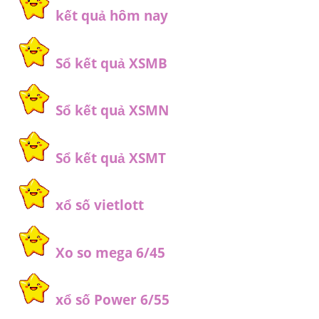
kết quả hôm nay
Sổ kết quả XSMB
Sổ kết quả XSMN
Sổ kết quả XSMT
xổ số vietlott
Xo so mega 6/45
xổ số Power 6/55