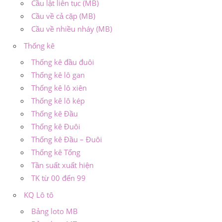
Cầu lật liên tục (MB)
Cầu về cả cặp (MB)
Cầu về nhiều nháy (MB)
Thống kê
Thống kê đầu đuôi
Thống kê lô gan
Thống kê lô xiên
Thống kê lô kép
Thống kê Đầu
Thống kê Đuôi
Thống kê Đầu – Đuôi
Thống kê Tổng
Tần suất xuất hiện
TK từ 00 đến 99
KQ Lô tô
Bảng loto MB