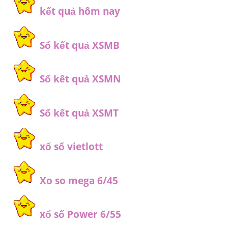
kết quả hôm nay
Sổ kết quả XSMB
Sổ kết quả XSMN
Sổ kết quả XSMT
xổ số vietlott
Xo so mega 6/45
xổ số Power 6/55