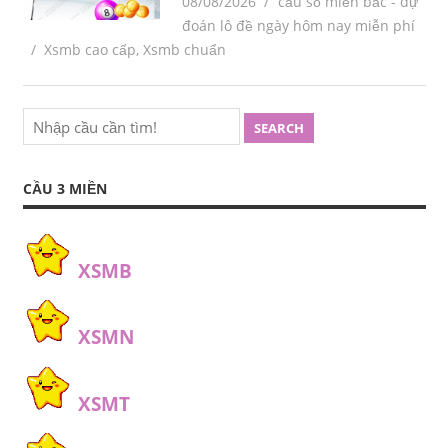
08/08/2026
cầu số miền bắc - dự
đoán lô đề ngày hôm nay miễn phí
Xsmb cao cấp
,
Xsmb chuẩn
SEARCH
CẦU 3 MIỀN
XSMB
XSMN
XSMT