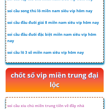
soi cầu song thủ lô miền nam siêu víp hôm nay
soi cầu đầu đuôi giải 8 miền nam siêu víp hôm nay
soi cầu đầu đuôi đặc biệt miền nam siêu víp hôm
nay
soi cầu lô 3 số miền nam siêu víp hôm nay
chốt số vip miền trung đại
lộc
soi cầu xỉu chủ miền trung tiền về đầy nhà