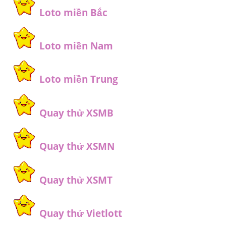
Loto miền Bắc
Loto miền Nam
Loto miền Trung
Quay thử XSMB
Quay thử XSMN
Quay thử XSMT
Quay thử Vietlott