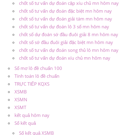
chốt số tư vấn dự đoán cặp xíu chủ mn hôm nay
chốt số tư vấn dự đoán đặc biệt mn hôm nay
chốt số tư vấn dự đoán giải tám mn hôm nay
chốt số tư vấn dự đoán lô 3 số mn hôm nay
chốt số dự đoán sớ đầu đuôi giải 8 mn hôm nay
chốt số sớ đầu đuôi giải đặc biệt mn hôm nay
chốt số tư vấn dự đoán song thủ lô mn hôm nay
chốt số tư vấn dự đoán xíu chủ mn hôm nay
Sổ mơ lô đề chuẩn 100
Tính toán lô đề chuẩn
TRỰC TIẾP KQXS
XSMB
XSMN
XSMT
kết quả hôm nay
Sổ kết quả
Sổ kết quả XSMB