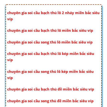
chuyên gia soi cầu bạch thủ lô 2 nháy miền bắc siêu
víp
chuyên gia soi cầu bạch thủ lô miền bắc siêu víp
chuyên gia soi cầu song thủ lô miền bắc siêu víp
chuyên gia soi cầu bạch thủ lô kép miền bắc siêu
víp
chuyên gia soi cầu song thủ lô kép miền bắc siêu
víp
chuyên gia soi cầu bạch thủ đề miền bắc siêu víp
chuyên gia soi cầu song thủ đề miền bắc siêu víp