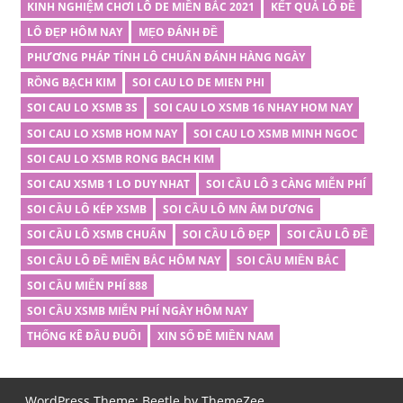
KINH NGHIỆM CHƠI LÔ DE MIỀN BẮC 2021
KẾT QUẢ LÔ ĐỀ
LÔ ĐẸP HÔM NAY
MẸO ĐÁNH ĐỀ
PHƯƠNG PHÁP TÍNH LÔ CHUẨN ĐÁNH HÀNG NGÀY
RỒNG BẠCH KIM
SOI CAU LO DE MIEN PHI
SOI CAU LO XSMB 3S
SOI CAU LO XSMB 16 NHAY HOM NAY
SOI CAU LO XSMB HOM NAY
SOI CAU LO XSMB MINH NGOC
SOI CAU LO XSMB RONG BACH KIM
SOI CAU XSMB 1 LO DUY NHAT
SOI CẦU LÔ 3 CÀNG MIỄN PHÍ
SOI CẦU LÔ KÉP XSMB
SOI CẦU LÔ MN ÂM DƯƠNG
SOI CẦU LÔ XSMB CHUẨN
SOI CẦU LÔ ĐẸP
SOI CẦU LÔ ĐỀ
SOI CẦU LÔ ĐỀ MIỀN BẮC HÔM NAY
SOI CẦU MIỀN BẮC
SOI CẦU MIỄN PHÍ 888
SOI CẦU XSMB MIỄN PHÍ NGÀY HÔM NAY
THỐNG KÊ ĐẦU ĐUÔI
XIN SỐ ĐỀ MIỀN NAM
WordPress Theme: Beetle by ThemeZee.