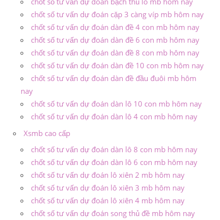
chốt số tư vấn dự đoán bạch thủ lô mb hôm nay
chốt số tư vấn dự đoán cặp 3 càng víp mb hôm nay
chốt số tư vấn dự đoán dàn đề 4 con mb hôm nay
chốt số tư vấn dự đoán dàn đề 6 con mb hôm nay
chốt số tư vấn dự đoán dàn đề 8 con mb hôm nay
chốt số tư vấn dự đoán dàn đề 10 con mb hôm nay
chốt số tư vấn dự đoán dàn đề đầu đuôi mb hôm
nay
chốt số tư vấn dự đoán dàn lô 10 con mb hôm nay
chốt số tư vấn dự đoán dàn lô 4 con mb hôm nay
Xsmb cao cấp
chốt số tư vấn dự đoán dàn lô 8 con mb hôm nay
chốt số tư vấn dự đoán dàn lô 6 con mb hôm nay
chốt số tư vấn dự đoán lô xiên 2 mb hôm nay
chốt số tư vấn dự đoán lô xiên 3 mb hôm nay
chốt số tư vấn dự đoán lô xiên 4 mb hôm nay
chốt số tư vấn dự đoán song thủ đề mb hôm nay