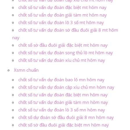
chốt số tư vấn dự đoán đặc biệt mt hôm nay
chốt số tư vấn dự đoán giải tám mt hôm nay
chốt số tư vấn dự đoán lô 3 số mt hôm nay
chốt số tư vấn dự đoán sớ đầu đuôi giải 8 mt hôm
nay
chốt số sớ đầu đuôi giải đặc biệt mt hôm nay
chốt số tư vấn dự đoán song thủ lô mt hôm nay
chốt số tư vấn dự đoán xíu chủ mt hôm nay
Xsmn chuẩn
chốt số tư vấn dự đoán bao lô mn hôm nay
chốt số tư vấn dự đoán cặp xíu chủ mn hôm nay
chốt số tư vấn dự đoán đặc biệt mn hôm nay
chốt số tư vấn dự đoán giải tám mn hôm nay
chốt số tư vấn dự đoán lô 3 số mn hôm nay
chốt số dự đoán sớ đầu đuôi giải 8 mn hôm nay
chốt số sớ đầu đuôi giải đặc biệt mn hôm nay