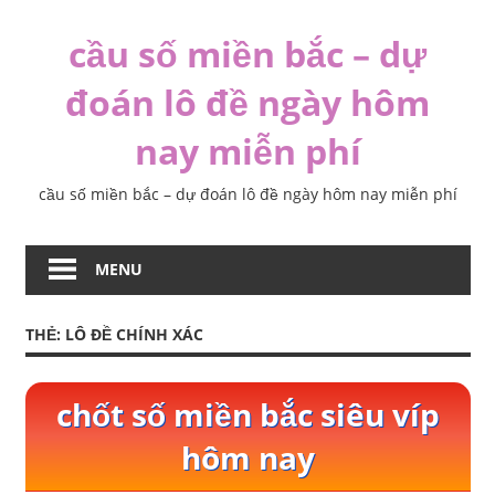
Skip
cầu số miền bắc – dự
to
content
đoán lô đề ngày hôm
nay miễn phí
cầu số miền bắc – dự đoán lô đề ngày hôm nay miễn phí
MENU
THẺ:
LÔ ĐỀ CHÍNH XÁC
chốt số miền bắc siêu víp
hôm nay