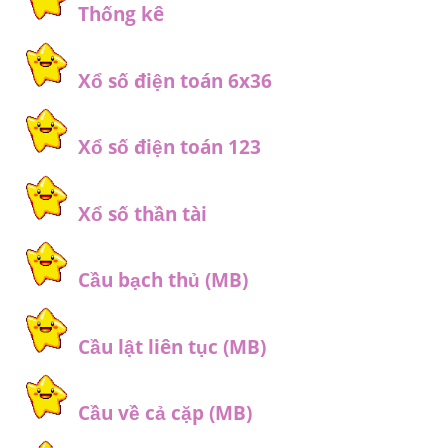
Thống kê
Xổ số điện toán 6x36
Xổ số điện toán 123
Xổ số thần tài
Cầu bạch thủ (MB)
Cầu lật liên tục (MB)
Cầu về cả cặp (MB)