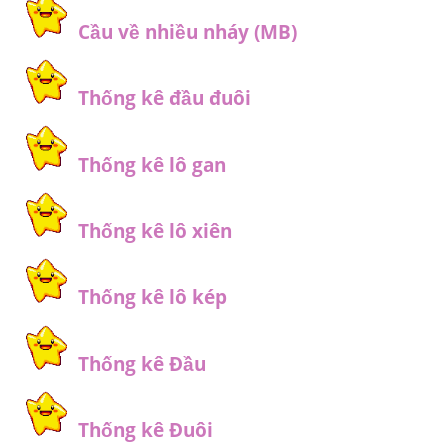
Cầu về nhiều nháy (MB)
Thống kê đầu đuôi
Thống kê lô gan
Thống kê lô xiên
Thống kê lô kép
Thống kê Đầu
Thống kê Đuôi