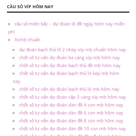
CẦU SỐ VÍP HÔM NAY
cầu số miền bắc – dự đoán lô đề ngày hôm nay miễn
phí
Xsmb chuẩn
dự đoán bạch thủ lô 2 nháy víp mb chuẩn hôm nay
chốt số tư vấn dự đoán ba càng víp mb hôm nay
chốt số tư vấn dự đoán bạch thủ đề mb hôm nay
chốt số tư vấn dự đoán bạch thủ lô kép mb hôm
nay
chốt số tư vấn dự đoán bạch thủ lô mb hôm nay
chốt số tư vấn dự đoán cặp 3 càng víp mb hôm nay
chốt số tư vấn dự đoán dàn đề 4 con mb hôm nay
chốt số tư vấn dự đoán dàn đề 6 con mb hôm nay
chốt số tư vấn dự đoán dàn đề 8 con mb hôm nay
chốt số tư vấn dự đoán dàn đề 10 con mb hôm nay