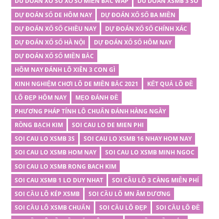
DU DOAN XO SO XỔ SỐ MIỀN BẮC WAP
DU DOAN XSMB 3 SO
DỰ ĐOÁN SỐ DE HÔM NAY
DỰ ĐOÁN XỔ SỐ BA MIỀN
DỰ ĐOÁN XỔ SỐ CHIỀU NAY
DỰ ĐOÁN XỔ SỐ CHÍNH XÁC
DỰ ĐOÁN XỔ SỐ HÀ NỘI
DỰ ĐOÁN XỔ SỐ HÔM NAY
DỰ ĐOÁN XỔ SỐ MIỀN BẮC
HÔM NAY ĐÁNH LÔ XIÊN 3 CON GÌ
KINH NGHIỆM CHƠI LÔ DE MIỀN BẮC 2021
KẾT QUẢ LÔ ĐỀ
LÔ ĐẸP HÔM NAY
MẸO ĐÁNH ĐỀ
PHƯƠNG PHÁP TÍNH LÔ CHUẨN ĐÁNH HÀNG NGÀY
RỒNG BẠCH KIM
SOI CAU LO DE MIEN PHI
SOI CAU LO XSMB 3S
SOI CAU LO XSMB 16 NHAY HOM NAY
SOI CAU LO XSMB HOM NAY
SOI CAU LO XSMB MINH NGOC
SOI CAU LO XSMB RONG BACH KIM
SOI CAU XSMB 1 LO DUY NHAT
SOI CẦU LÔ 3 CÀNG MIỄN PHÍ
SOI CẦU LÔ KÉP XSMB
SOI CẦU LÔ MN ÂM DƯƠNG
SOI CẦU LÔ XSMB CHUẨN
SOI CẦU LÔ ĐẸP
SOI CẦU LÔ ĐỀ