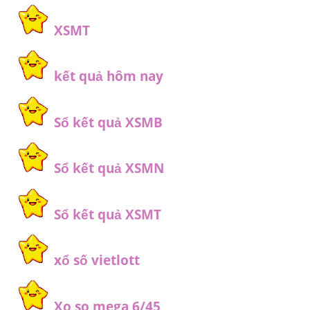
XSMT
kết quả hôm nay
Sổ kết quả XSMB
Sổ kết quả XSMN
Sổ kết quả XSMT
xổ số vietlott
Xo so mega 6/45