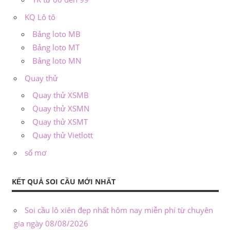
KQ Lô tô
Bảng loto MB
Bảng loto MT
Bảng loto MN
Quay thử
Quay thử XSMB
Quay thử XSMN
Quay thử XSMT
Quay thử Vietlott
sổ mơ
KẾT QUẢ SOI CẦU MỚI NHẤT
Soi cầu lô xiên đẹp nhất hôm nay miễn phí từ chuyên
gia ngày 08/08/2026