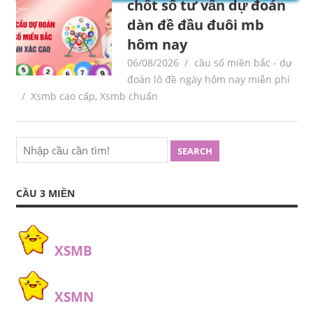
chốt số tư vấn dự đoán
dàn đề đầu đuôi mb
hôm nay
06/08/2026
cầu số miền bắc - dự
đoán lô đề ngày hôm nay miễn phí
Xsmb cao cấp
,
Xsmb chuẩn
SEARCH
CẦU 3 MIỀN
XSMB
XSMN