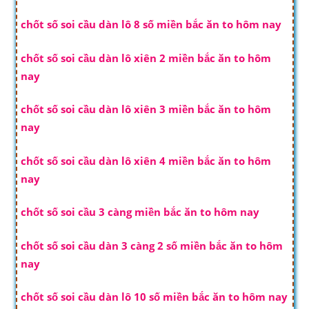
chốt số soi cầu dàn lô 8 số miền bắc ăn to hôm nay
chốt số soi cầu dàn lô xiên 2 miền bắc ăn to hôm
nay
chốt số soi cầu dàn lô xiên 3 miền bắc ăn to hôm
nay
chốt số soi cầu dàn lô xiên 4 miền bắc ăn to hôm
nay
chốt số soi cầu 3 càng miền bắc ăn to hôm nay
chốt số soi cầu dàn 3 càng 2 số miền bắc ăn to hôm
nay
chốt số soi cầu dàn lô 10 số miền bắc ăn to hôm nay