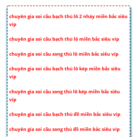
chuyên gia soi cầu bạch thủ lô 2 nháy miền bắc siêu
víp
chuyên gia soi cầu bạch thủ lô miền bắc siêu víp
chuyên gia soi cầu song thủ lô miền bắc siêu víp
chuyên gia soi cầu bạch thủ lô kép miền bắc siêu
víp
chuyên gia soi cầu song thủ lô kép miền bắc siêu
víp
chuyên gia soi cầu bạch thủ đề miền bắc siêu víp
chuyên gia soi cầu song thủ đề miền bắc siêu víp