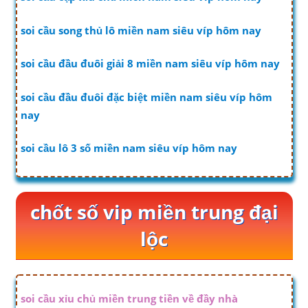
soi cầu song thủ lô miền nam siêu víp hôm nay
soi cầu đầu đuôi giải 8 miền nam siêu víp hôm nay
soi cầu đầu đuôi đặc biệt miền nam siêu víp hôm
nay
soi cầu lô 3 số miền nam siêu víp hôm nay
chốt số vip miền trung đại
lộc
soi cầu xỉu chủ miền trung tiền về đầy nhà