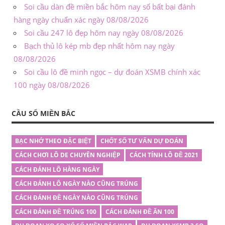
Soi cầu dàn đề miền bắc hôm nay số bất bại đánh
hàng ngày chuẩn xác ngày 08/08/2026
Soi cầu 247 lô đẹp hôm nay ngày 08/08/2026
Bạch thủ lô kép mb đẹp nhất hôm nay ngày
08/08/2026
Soi cầu lô đề minh ngọc – dự đoán XSMB chính xác
100 ngày 08/08/2026
CẦU SỐ MIỀN BẮC
BẠC NHỚ THEO ĐẶC BIỆT
CHỐT SỐ TƯ VẤN DỰ ĐOÁN
CÁCH CHƠI LÔ DE CHUYÊN NGHIỆP
CÁCH TÍNH LÔ ĐỀ 2021
CÁCH ĐÁNH LÔ HÀNG NGÀY
CÁCH ĐÁNH LÔ NGÀY NÀO CŨNG TRÚNG
CÁCH ĐÁNH ĐỀ NGÀY NÀO CŨNG TRÚNG
CÁCH ĐÁNH ĐỀ TRÚNG 100
CÁCH ĐÁNH ĐỀ ĂN 100