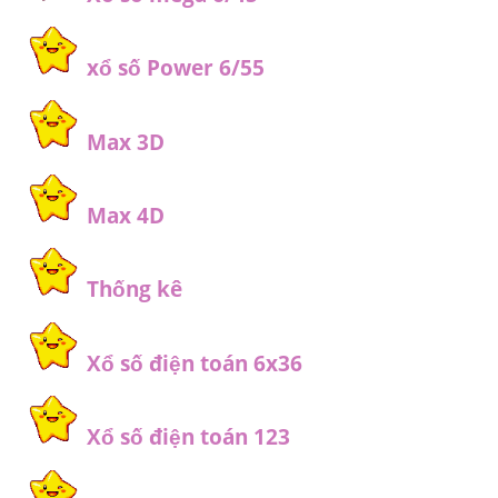
xổ số Power 6/55
Max 3D
Max 4D
Thống kê
Xổ số điện toán 6x36
Xổ số điện toán 123