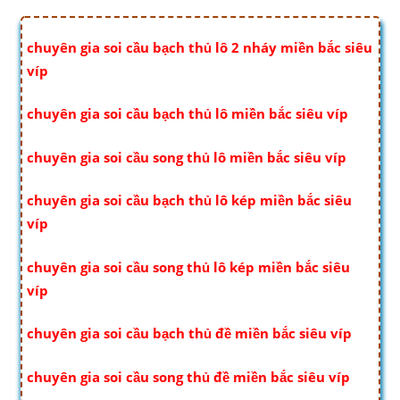
chuyên gia soi cầu bạch thủ lô 2 nháy miền bắc siêu
víp
chuyên gia soi cầu bạch thủ lô miền bắc siêu víp
chuyên gia soi cầu song thủ lô miền bắc siêu víp
chuyên gia soi cầu bạch thủ lô kép miền bắc siêu
víp
chuyên gia soi cầu song thủ lô kép miền bắc siêu
víp
chuyên gia soi cầu bạch thủ đề miền bắc siêu víp
chuyên gia soi cầu song thủ đề miền bắc siêu víp