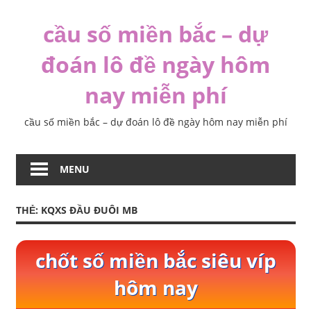
Skip
cầu số miền bắc – dự
to
content
đoán lô đề ngày hôm
nay miễn phí
cầu số miền bắc – dự đoán lô đề ngày hôm nay miễn phí
MENU
THẺ:
KQXS ĐẦU ĐUÔI MB
chốt số miền bắc siêu víp
hôm nay