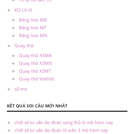
KQ Lô tô
Bảng loto MB
Bảng loto MT
Bảng loto MN
Quay thử
Quay thử XSMB
Quay thử XSMN
Quay thử XSMT
Quay thử Vietlott
sổ mơ
KẾT QUẢ SOI CẦU MỚI NHẤT
chốt số tư vấn dự đoán song thủ lô mb hôm nay
chốt số tư vấn dự đoán lô xiên 3 mb hôm nay