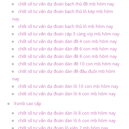
chốt số tư vấn dự đoán bạch thủ đề mb hôm nay
chốt số tư vấn dự đoán bạch thủ lô kép mb hôm
nay
chốt số tư vấn dự đoán bạch thủ lô mb hôm nay
chốt số tư vấn dự đoán cặp 3 càng víp mb hôm nay
chốt số tư vấn dự đoán dàn đề 4 con mb hôm nay
chốt số tư vấn dự đoán dàn đề 6 con mb hôm nay
chốt số tư vấn dự đoán dàn đề 8 con mb hôm nay
chốt số tư vấn dự đoán dàn đề 10 con mb hôm nay
chốt số tư vấn dự đoán dàn đề đầu đuôi mb hôm
nay
chốt số tư vấn dự đoán dàn lô 10 con mb hôm nay
chốt số tư vấn dự đoán dàn lô 4 con mb hôm nay
Xsmb cao cấp
chốt số tư vấn dự đoán dàn lô 8 con mb hôm nay
chốt số tư vấn dự đoán dàn lô 6 con mb hôm nay
chốt số tư vấn dự đoán lô xiên 2 mb hôm nay