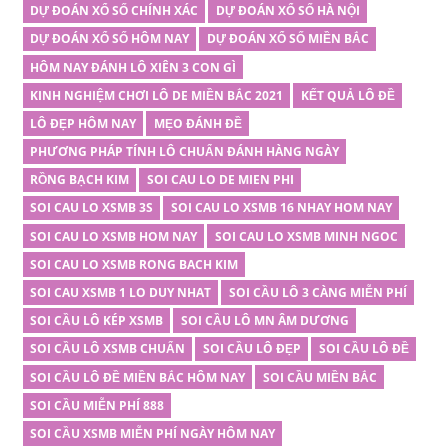
DỰ ĐOÁN XỔ SỐ CHÍNH XÁC
DỰ ĐOÁN XỔ SỐ HÀ NỘI
DỰ ĐOÁN XỔ SỐ HÔM NAY
DỰ ĐOÁN XỔ SỐ MIỀN BẮC
HÔM NAY ĐÁNH LÔ XIÊN 3 CON GÌ
KINH NGHIỆM CHƠI LÔ DE MIỀN BẮC 2021
KẾT QUẢ LÔ ĐỀ
LÔ ĐẸP HÔM NAY
MẸO ĐÁNH ĐỀ
PHƯƠNG PHÁP TÍNH LÔ CHUẨN ĐÁNH HÀNG NGÀY
RỒNG BẠCH KIM
SOI CAU LO DE MIEN PHI
SOI CAU LO XSMB 3S
SOI CAU LO XSMB 16 NHAY HOM NAY
SOI CAU LO XSMB HOM NAY
SOI CAU LO XSMB MINH NGOC
SOI CAU LO XSMB RONG BACH KIM
SOI CAU XSMB 1 LO DUY NHAT
SOI CẦU LÔ 3 CÀNG MIỄN PHÍ
SOI CẦU LÔ KÉP XSMB
SOI CẦU LÔ MN ÂM DƯƠNG
SOI CẦU LÔ XSMB CHUẨN
SOI CẦU LÔ ĐẸP
SOI CẦU LÔ ĐỀ
SOI CẦU LÔ ĐỀ MIỀN BẮC HÔM NAY
SOI CẦU MIỀN BẮC
SOI CẦU MIỄN PHÍ 888
SOI CẦU XSMB MIỄN PHÍ NGÀY HÔM NAY