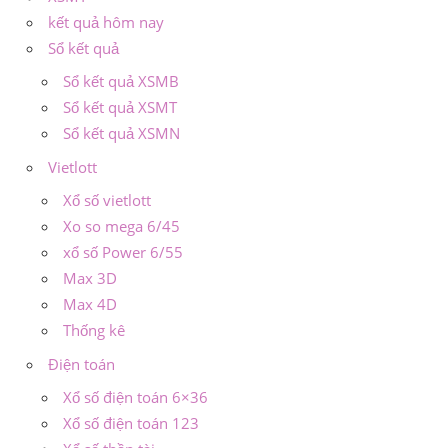
kết quả hôm nay
Sổ kết quả
Sổ kết quả XSMB
Sổ kết quả XSMT
Sổ kết quả XSMN
Vietlott
Xổ số vietlott
Xo so mega 6/45
xổ số Power 6/55
Max 3D
Max 4D
Thống kê
Điện toán
Xổ số điện toán 6×36
Xổ số điện toán 123