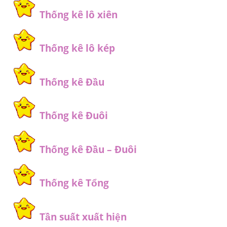
Thống kê lô xiên
Thống kê lô kép
Thống kê Đầu
Thống kê Đuôi
Thống kê Đầu – Đuôi
Thống kê Tổng
Tần suất xuất hiện