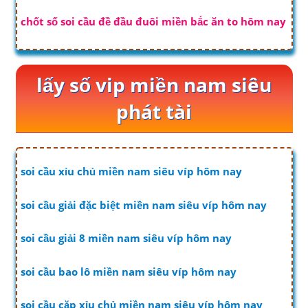
chốt số soi cầu đề đầu đuôi miền bắc ăn to hôm nay
lấy số vip miền nam siêu
phát tài
soi cầu xỉu chủ miền nam siêu víp hôm nay
soi cầu giải đặc biệt miền nam siêu víp hôm nay
soi cầu giải 8 miền nam siêu víp hôm nay
soi cầu bao lô miền nam siêu víp hôm nay
soi cầu cặp xỉu chủ miền nam siêu víp hôm nay