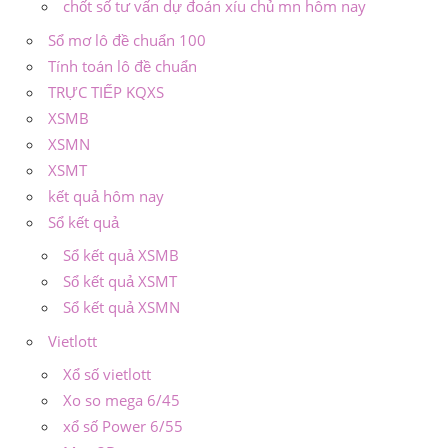
chốt số tư vấn dự đoán xíu chủ mn hôm nay
Sổ mơ lô đề chuẩn 100
Tính toán lô đề chuẩn
TRỰC TIẾP KQXS
XSMB
XSMN
XSMT
kết quả hôm nay
Sổ kết quả
Sổ kết quả XSMB
Sổ kết quả XSMT
Sổ kết quả XSMN
Vietlott
Xổ số vietlott
Xo so mega 6/45
xổ số Power 6/55