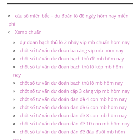
cầu số miền bắc – dự đoán lô đề ngày hôm nay miễn
phí
Xsmb chuẩn
dự đoán bạch thủ lô 2 nháy víp mb chuẩn hôm nay
chốt số tư vấn dự đoán ba càng víp mb hôm nay
chốt số tư vấn dự đoán bạch thủ đề mb hôm nay
chốt số tư vấn dự đoán bạch thủ lô kép mb hôm
nay
chốt số tư vấn dự đoán bạch thủ lô mb hôm nay
chốt số tư vấn dự đoán cặp 3 càng víp mb hôm nay
chốt số tư vấn dự đoán dàn đề 4 con mb hôm nay
chốt số tư vấn dự đoán dàn đề 6 con mb hôm nay
chốt số tư vấn dự đoán dàn đề 8 con mb hôm nay
chốt số tư vấn dự đoán dàn đề 10 con mb hôm nay
chốt số tư vấn dự đoán dàn đề đầu đuôi mb hôm
nay