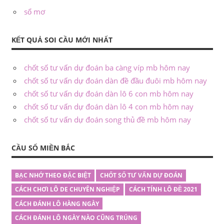
sổ mơ
KẾT QUẢ SOI CẦU MỚI NHẤT
chốt số tư vấn dự đoán ba càng víp mb hôm nay
chốt số tư vấn dự đoán dàn đề đầu đuôi mb hôm nay
chốt số tư vấn dự đoán dàn lô 6 con mb hôm nay
chốt số tư vấn dự đoán dàn lô 4 con mb hôm nay
chốt số tư vấn dự đoán song thủ đề mb hôm nay
CẦU SỐ MIỀN BẮC
BẠC NHỚ THEO ĐẶC BIỆT
CHỐT SỐ TƯ VẤN DỰ ĐOÁN
CÁCH CHƠI LÔ DE CHUYÊN NGHIỆP
CÁCH TÍNH LÔ ĐỀ 2021
CÁCH ĐÁNH LÔ HÀNG NGÀY
CÁCH ĐÁNH LÔ NGÀY NÀO CŨNG TRÚNG