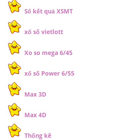
Sổ kết quả XSMT
xổ số vietlott
Xo so mega 6/45
xổ số Power 6/55
Max 3D
Max 4D
Thống kê