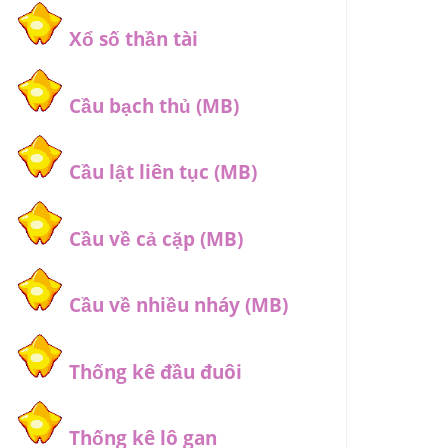
Xổ số thần tài
Cầu bạch thủ (MB)
Cầu lật liên tục (MB)
Cầu về cả cặp (MB)
Cầu về nhiều nháy (MB)
Thống kê đầu đuôi
Thống kê lô gan