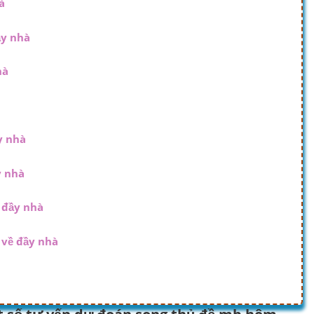
à
ầy nhà
hà
y nhà
y nhà
ề đầy nhà
n về đầy nhà