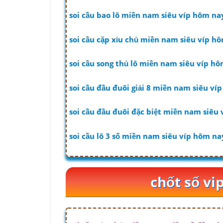
soi cầu bao lô miền nam siêu víp hôm na
soi cầu cặp xỉu chủ miền nam siêu víp h
soi cầu song thủ lô miền nam siêu víp h
soi cầu đầu đuôi giải 8 miền nam siêu ví
soi cầu đầu đuôi đặc biệt miền nam siêu
soi cầu lô 3 số miền nam siêu víp hôm na
chốt số vi