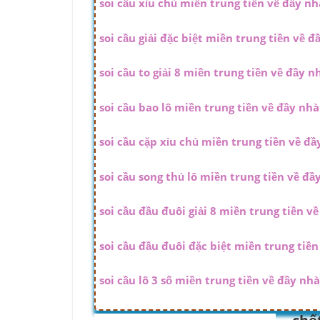
soi cầu xỉu chủ miền trung tiền về đầy nh
soi cầu giải đặc biệt miền trung tiền về đ
soi cầu to giải 8 miền trung tiền về đầy n
soi cầu bao lô miền trung tiền về đầy nhà
soi cầu cặp xỉu chủ miền trung tiền về đầ
soi cầu song thủ lô miền trung tiền về đầ
soi cầu đầu đuôi giải 8 miền trung tiền v
soi cầu đầu đuôi đặc biệt miền trung tiề
soi cầu lô 3 số miền trung tiền về đầy nhà