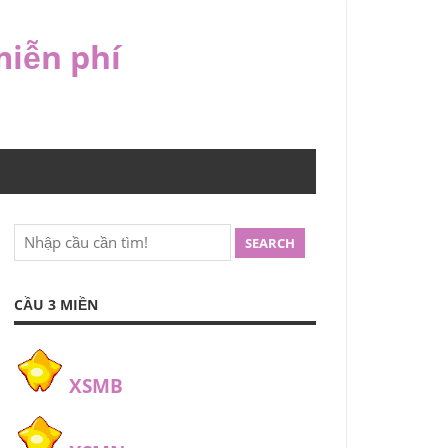
miễn phí
SEARCH
CẦU 3 MIỀN
XSMB