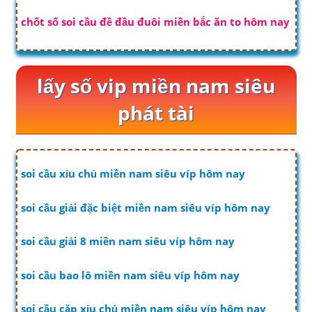
chốt số soi cầu đề đầu đuôi miền bắc ăn to hôm nay
lấy số vip miền nam siêu
phát tài
soi cầu xỉu chủ miền nam siêu víp hôm nay
soi cầu giải đặc biệt miền nam siêu víp hôm nay
soi cầu giải 8 miền nam siêu víp hôm nay
soi cầu bao lô miền nam siêu víp hôm nay
soi cầu cặp xỉu chủ miền nam siêu víp hôm nay