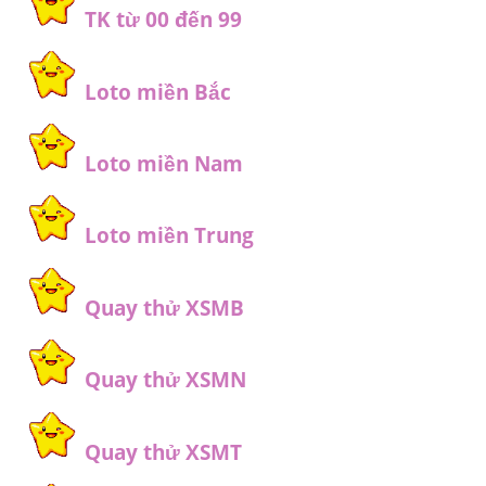
TK từ 00 đến 99
Loto miền Bắc
Loto miền Nam
Loto miền Trung
Quay thử XSMB
Quay thử XSMN
Quay thử XSMT