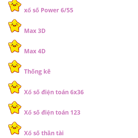
xổ số Power 6/55
Max 3D
Max 4D
Thống kê
Xổ số điện toán 6x36
Xổ số điện toán 123
Xổ số thần tài