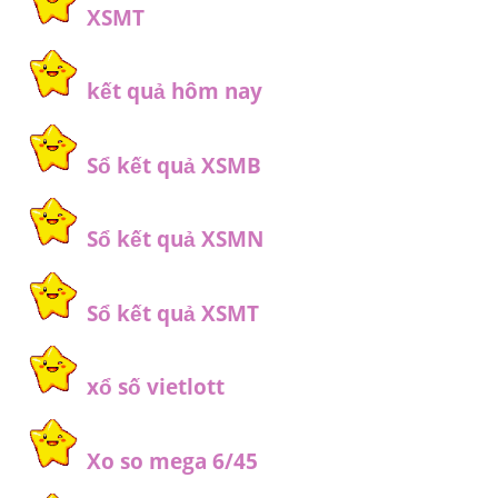
XSMT
kết quả hôm nay
Sổ kết quả XSMB
Sổ kết quả XSMN
Sổ kết quả XSMT
xổ số vietlott
Xo so mega 6/45