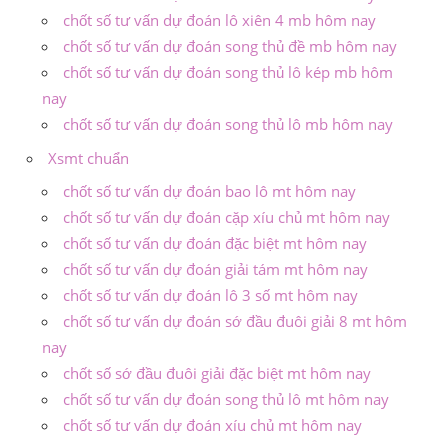
chốt số tư vấn dự đoán lô xiên 4 mb hôm nay
chốt số tư vấn dự đoán song thủ đề mb hôm nay
chốt số tư vấn dự đoán song thủ lô kép mb hôm
nay
chốt số tư vấn dự đoán song thủ lô mb hôm nay
Xsmt chuẩn
chốt số tư vấn dự đoán bao lô mt hôm nay
chốt số tư vấn dự đoán cặp xíu chủ mt hôm nay
chốt số tư vấn dự đoán đặc biệt mt hôm nay
chốt số tư vấn dự đoán giải tám mt hôm nay
chốt số tư vấn dự đoán lô 3 số mt hôm nay
chốt số tư vấn dự đoán sớ đầu đuôi giải 8 mt hôm
nay
chốt số sớ đầu đuôi giải đặc biệt mt hôm nay
chốt số tư vấn dự đoán song thủ lô mt hôm nay
chốt số tư vấn dự đoán xíu chủ mt hôm nay