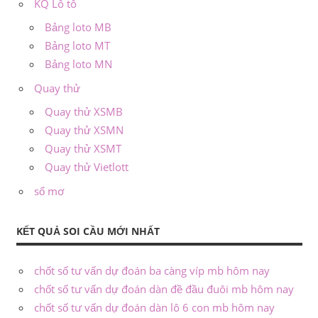
KQ Lô tô
Bảng loto MB
Bảng loto MT
Bảng loto MN
Quay thử
Quay thử XSMB
Quay thử XSMN
Quay thử XSMT
Quay thử Vietlott
sổ mơ
KẾT QUẢ SOI CẦU MỚI NHẤT
chốt số tư vấn dự đoán ba càng víp mb hôm nay
chốt số tư vấn dự đoán dàn đề đầu đuôi mb hôm nay
chốt số tư vấn dự đoán dàn lô 6 con mb hôm nay