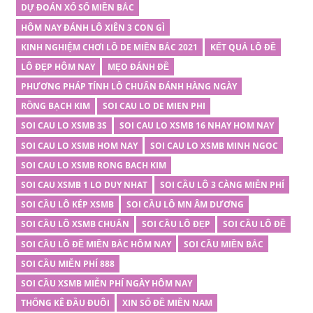
DỰ ĐOÁN XỔ SỐ MIỀN BẮC
HÔM NAY ĐÁNH LÔ XIÊN 3 CON GÌ
KINH NGHIỆM CHƠI LÔ DE MIỀN BẮC 2021
KẾT QUẢ LÔ ĐỀ
LÔ ĐẸP HÔM NAY
MẸO ĐÁNH ĐỀ
PHƯƠNG PHÁP TÍNH LÔ CHUẨN ĐÁNH HÀNG NGÀY
RỒNG BẠCH KIM
SOI CAU LO DE MIEN PHI
SOI CAU LO XSMB 3S
SOI CAU LO XSMB 16 NHAY HOM NAY
SOI CAU LO XSMB HOM NAY
SOI CAU LO XSMB MINH NGOC
SOI CAU LO XSMB RONG BACH KIM
SOI CAU XSMB 1 LO DUY NHAT
SOI CẦU LÔ 3 CÀNG MIỄN PHÍ
SOI CẦU LÔ KÉP XSMB
SOI CẦU LÔ MN ÂM DƯƠNG
SOI CẦU LÔ XSMB CHUẨN
SOI CẦU LÔ ĐẸP
SOI CẦU LÔ ĐỀ
SOI CẦU LÔ ĐỀ MIỀN BẮC HÔM NAY
SOI CẦU MIỀN BẮC
SOI CẦU MIỄN PHÍ 888
SOI CẦU XSMB MIỄN PHÍ NGÀY HÔM NAY
THỐNG KÊ ĐẦU ĐUÔI
XIN SỐ ĐỀ MIỀN NAM