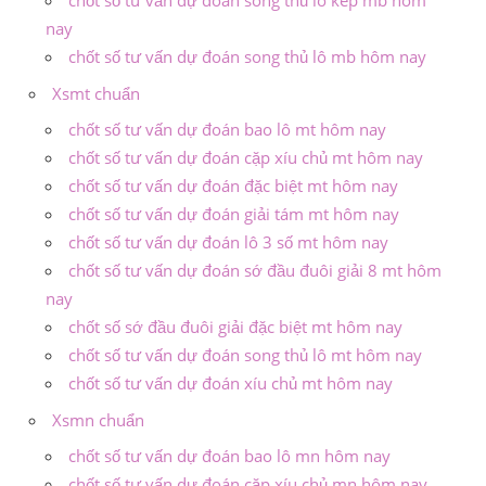
chốt số tư vấn dự đoán song thủ lô kép mb hôm
nay
chốt số tư vấn dự đoán song thủ lô mb hôm nay
Xsmt chuẩn
chốt số tư vấn dự đoán bao lô mt hôm nay
chốt số tư vấn dự đoán cặp xíu chủ mt hôm nay
chốt số tư vấn dự đoán đặc biệt mt hôm nay
chốt số tư vấn dự đoán giải tám mt hôm nay
chốt số tư vấn dự đoán lô 3 số mt hôm nay
chốt số tư vấn dự đoán sớ đầu đuôi giải 8 mt hôm
nay
chốt số sớ đầu đuôi giải đặc biệt mt hôm nay
chốt số tư vấn dự đoán song thủ lô mt hôm nay
chốt số tư vấn dự đoán xíu chủ mt hôm nay
Xsmn chuẩn
chốt số tư vấn dự đoán bao lô mn hôm nay
chốt số tư vấn dự đoán cặp xíu chủ mn hôm nay