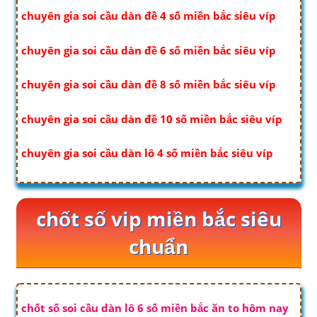
chuyên gia soi cầu dàn đề 4 số miền bắc siêu víp
chuyên gia soi cầu dàn đề 6 số miền bắc siêu víp
chuyên gia soi cầu dàn đề 8 số miền bắc siêu víp
chuyên gia soi cầu dàn đề 10 số miền bắc siêu víp
chuyên gia soi cầu dàn lô 4 số miền bắc siêu víp
chốt số vip miền bắc siêu
chuẩn
chốt số soi cầu dàn lô 6 số miền bắc ăn to hôm nay