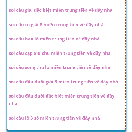
soi cầu giải đặc biệt miền trung tiền về đầy nhà
soi cầu to giải 8 miền trung tiền về đầy nhà
soi cầu bao lô miền trung tiền về đầy nhà
soi cầu cặp xỉu chủ miền trung tiền về đầy nhà
soi cầu song thủ lô miền trung tiền về đầy nhà
soi cầu đầu đuôi giải 8 miền trung tiền về đầy nhà
soi cầu đầu đuôi đặc biệt miền trung tiền về đầy
nhà
soi cầu lô 3 số miền trung tiền về đầy nhà