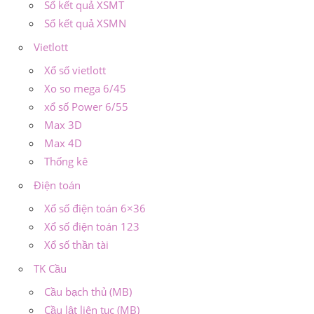
Sổ kết quả XSMT
Sổ kết quả XSMN
Vietlott
Xổ số vietlott
Xo so mega 6/45
xổ số Power 6/55
Max 3D
Max 4D
Thống kê
Điện toán
Xổ số điện toán 6×36
Xổ số điện toán 123
Xổ số thần tài
TK Cầu
Cầu bạch thủ (MB)
Cầu lật liên tục (MB)