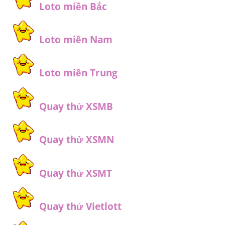
Loto miền Bắc
Loto miền Nam
Loto miền Trung
Quay thử XSMB
Quay thử XSMN
Quay thử XSMT
Quay thử Vietlott