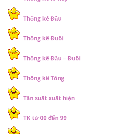
Thống kê Đầu
Thống kê Đuôi
Thống kê Đầu – Đuôi
Thống kê Tổng
Tần suất xuất hiện
TK từ 00 đến 99