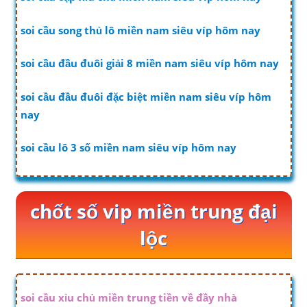
soi cầu song thủ lô miền nam siêu víp hôm nay
soi cầu đầu đuôi giải 8 miền nam siêu víp hôm nay
soi cầu đầu đuôi đặc biệt miền nam siêu víp hôm
nay
soi cầu lô 3 số miền nam siêu víp hôm nay
chốt số vip miền trung đại
lộc
soi cầu xỉu chủ miền trung tiền về đầy nhà