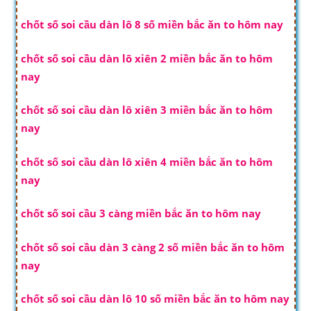
chốt số soi cầu dàn lô 8 số miền bắc ăn to hôm nay
chốt số soi cầu dàn lô xiên 2 miền bắc ăn to hôm
nay
chốt số soi cầu dàn lô xiên 3 miền bắc ăn to hôm
nay
chốt số soi cầu dàn lô xiên 4 miền bắc ăn to hôm
nay
chốt số soi cầu 3 càng miền bắc ăn to hôm nay
chốt số soi cầu dàn 3 càng 2 số miền bắc ăn to hôm
nay
chốt số soi cầu dàn lô 10 số miền bắc ăn to hôm nay