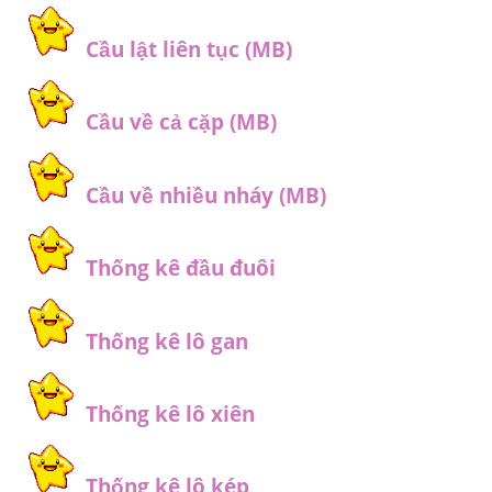
Cầu lật liên tục (MB)
Cầu về cả cặp (MB)
Cầu về nhiều nháy (MB)
Thống kê đầu đuôi
Thống kê lô gan
Thống kê lô xiên
Thống kê lô kép