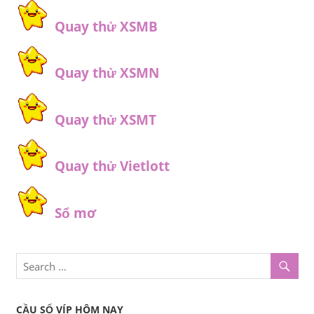
Quay thử XSMB
Quay thử XSMN
Quay thử XSMT
Quay thử Vietlott
Sổ mơ
CẦU SỐ VÍP HÔM NAY