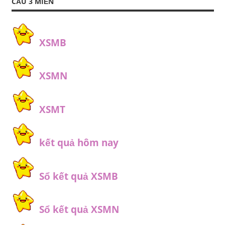
CẦU 3 MIỀN
XSMB
XSMN
XSMT
kết quả hôm nay
Sổ kết quả XSMB
Sổ kết quả XSMN