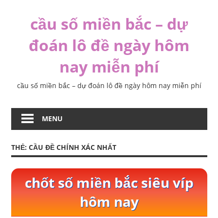
Skip
cầu số miền bắc – dự
to
content
đoán lô đề ngày hôm
nay miễn phí
cầu số miền bắc – dự đoán lô đề ngày hôm nay miễn phí
MENU
THẺ:
CẦU ĐỀ CHÍNH XÁC NHẤT
chốt số miền bắc siêu víp
hôm nay