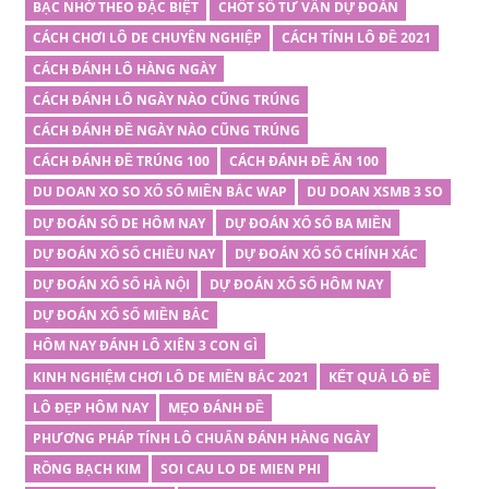
BẠC NHỚ THEO ĐẶC BIỆT
CHỐT SỐ TƯ VẤN DỰ ĐOÁN
CÁCH CHƠI LÔ DE CHUYÊN NGHIỆP
CÁCH TÍNH LÔ ĐỀ 2021
CÁCH ĐÁNH LÔ HÀNG NGÀY
CÁCH ĐÁNH LÔ NGÀY NÀO CŨNG TRÚNG
CÁCH ĐÁNH ĐỀ NGÀY NÀO CŨNG TRÚNG
CÁCH ĐÁNH ĐỀ TRÚNG 100
CÁCH ĐÁNH ĐỀ ĂN 100
DU DOAN XO SO XỔ SỐ MIỀN BẮC WAP
DU DOAN XSMB 3 SO
DỰ ĐOÁN SỐ DE HÔM NAY
DỰ ĐOÁN XỔ SỐ BA MIỀN
DỰ ĐOÁN XỔ SỐ CHIỀU NAY
DỰ ĐOÁN XỔ SỐ CHÍNH XÁC
DỰ ĐOÁN XỔ SỐ HÀ NỘI
DỰ ĐOÁN XỔ SỐ HÔM NAY
DỰ ĐOÁN XỔ SỐ MIỀN BẮC
HÔM NAY ĐÁNH LÔ XIÊN 3 CON GÌ
KINH NGHIỆM CHƠI LÔ DE MIỀN BẮC 2021
KẾT QUẢ LÔ ĐỀ
LÔ ĐẸP HÔM NAY
MẸO ĐÁNH ĐỀ
PHƯƠNG PHÁP TÍNH LÔ CHUẨN ĐÁNH HÀNG NGÀY
RỒNG BẠCH KIM
SOI CAU LO DE MIEN PHI