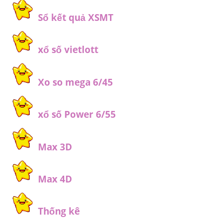
Sổ kết quả XSMT
xổ số vietlott
Xo so mega 6/45
xổ số Power 6/55
Max 3D
Max 4D
Thống kê