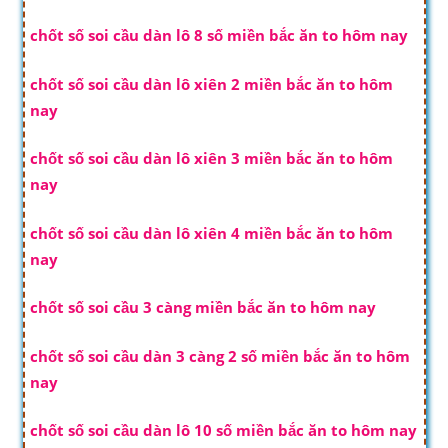
chốt số soi cầu dàn lô 8 số miền bắc ăn to hôm nay
chốt số soi cầu dàn lô xiên 2 miền bắc ăn to hôm
nay
chốt số soi cầu dàn lô xiên 3 miền bắc ăn to hôm
nay
chốt số soi cầu dàn lô xiên 4 miền bắc ăn to hôm
nay
chốt số soi cầu 3 càng miền bắc ăn to hôm nay
chốt số soi cầu dàn 3 càng 2 số miền bắc ăn to hôm
nay
chốt số soi cầu dàn lô 10 số miền bắc ăn to hôm nay