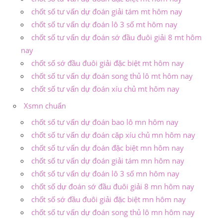
chốt số tư vấn dự đoán giải tám mt hôm nay
chốt số tư vấn dự đoán lô 3 số mt hôm nay
chốt số tư vấn dự đoán sớ đầu đuôi giải 8 mt hôm
nay
chốt số sớ đầu đuôi giải đặc biệt mt hôm nay
chốt số tư vấn dự đoán song thủ lô mt hôm nay
chốt số tư vấn dự đoán xíu chủ mt hôm nay
Xsmn chuẩn
chốt số tư vấn dự đoán bao lô mn hôm nay
chốt số tư vấn dự đoán cặp xíu chủ mn hôm nay
chốt số tư vấn dự đoán đặc biệt mn hôm nay
chốt số tư vấn dự đoán giải tám mn hôm nay
chốt số tư vấn dự đoán lô 3 số mn hôm nay
chốt số dự đoán sớ đầu đuôi giải 8 mn hôm nay
chốt số sớ đầu đuôi giải đặc biệt mn hôm nay
chốt số tư vấn dự đoán song thủ lô mn hôm nay