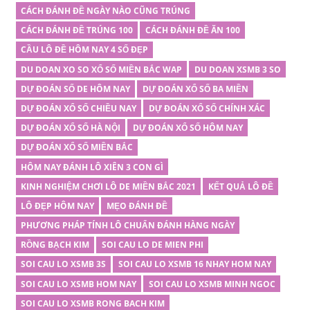
CÁCH ĐÁNH ĐỀ NGÀY NÀO CŨNG TRÚNG
CÁCH ĐÁNH ĐỀ TRÚNG 100
CÁCH ĐÁNH ĐỀ ĂN 100
CẦU LÔ ĐỀ HÔM NAY 4 SỐ ĐẸP
DU DOAN XO SO XỔ SỐ MIỀN BẮC WAP
DU DOAN XSMB 3 SO
DỰ ĐOÁN SỐ DE HÔM NAY
DỰ ĐOÁN XỔ SỐ BA MIỀN
DỰ ĐOÁN XỔ SỐ CHIỀU NAY
DỰ ĐOÁN XỔ SỐ CHÍNH XÁC
DỰ ĐOÁN XỔ SỐ HÀ NỘI
DỰ ĐOÁN XỔ SỐ HÔM NAY
DỰ ĐOÁN XỔ SỐ MIỀN BẮC
HÔM NAY ĐÁNH LÔ XIÊN 3 CON GÌ
KINH NGHIỆM CHƠI LÔ DE MIỀN BẮC 2021
KẾT QUẢ LÔ ĐỀ
LÔ ĐẸP HÔM NAY
MẸO ĐÁNH ĐỀ
PHƯƠNG PHÁP TÍNH LÔ CHUẨN ĐÁNH HÀNG NGÀY
RỒNG BẠCH KIM
SOI CAU LO DE MIEN PHI
SOI CAU LO XSMB 3S
SOI CAU LO XSMB 16 NHAY HOM NAY
SOI CAU LO XSMB HOM NAY
SOI CAU LO XSMB MINH NGOC
SOI CAU LO XSMB RONG BACH KIM