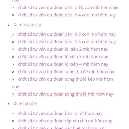
chốt số tư vấn dự đoán dàn lô 10 con mb hôm nay
chốt số tư vấn dự đoán dàn lô 4 con mb hôm nay
Xsmb cao cấp
chốt số tư vấn dự đoán dàn lô 8 con mb hôm nay
chốt số tư vấn dự đoán dàn lô 6 con mb hôm nay
chốt số tư vấn dự đoán lô xiên 2 mb hôm nay
chốt số tư vấn dự đoán lô xiên 3 mb hôm nay
chốt số tư vấn dự đoán lô xiên 4 mb hôm nay
chốt số tư vấn dự đoán song thủ đề mb hôm nay
chốt số tư vấn dự đoán song thủ lô kép mb hôm
nay
chốt số tư vấn dự đoán song thủ lô mb hôm nay
Xsmt chuẩn
chốt số tư vấn dự đoán bao lô mt hôm nay
chốt số tư vấn dự đoán cặp xíu chủ mt hôm nay
chốt số tư vấn dự đoán đặc biệt mt hôm nay