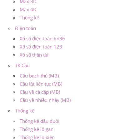
Max 3D
Max 4D
Thống kê
Điện toán
Xổ số điện toán 6×36
Xổ số điện toán 123
Xổ số thần tài
TK Cầu
Cầu bạch thủ (MB)
Cầu lật liên tục (MB)
Cầu về cả cặp (MB)
Cầu về nhiều nháy (MB)
Thống kê
Thống kê đầu đuôi
Thống kê lô gan
Thống kê lô xiên