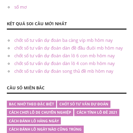
sổ mơ
KẾT QUẢ SOI CẦU MỚI NHẤT
chốt số tư vấn dự đoán ba càng víp mb hôm nay
chốt số tư vấn dự đoán dàn đề đầu đuôi mb hôm nay
chốt số tư vấn dự đoán dàn lô 6 con mb hôm nay
chốt số tư vấn dự đoán dàn lô 4 con mb hôm nay
chốt số tư vấn dự đoán song thủ đề mb hôm nay
CẦU SỐ MIỀN BẮC
BẠC NHỚ THEO ĐẶC BIỆT
CHỐT SỐ TƯ VẤN DỰ ĐOÁN
CÁCH CHƠI LÔ DE CHUYÊN NGHIỆP
CÁCH TÍNH LÔ ĐỀ 2021
CÁCH ĐÁNH LÔ HÀNG NGÀY
CÁCH ĐÁNH LÔ NGÀY NÀO CŨNG TRÚNG